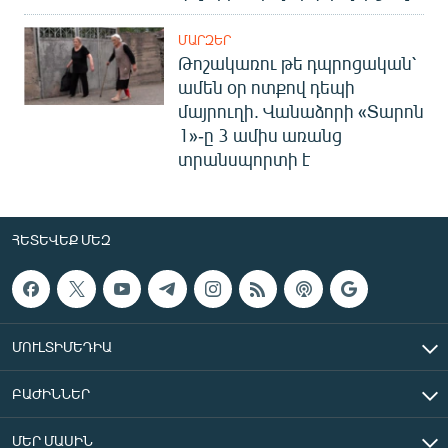
ՄԱՐԶԵՐ
Թոշակառու թե դպրոցական՝
ամեն օր ոտքով դեպի
մայրուղի. Վանաձորի «Տարոն
1»-ը 3 ամիս առանց
տրանսպորտի է
ՀԵՏԵՎԵՔ ՄԵԶ
ՄՈՒԼՏԻՄԵԴԻԱ
ԲԱԺԻՆՆԵՐ
ՄԵՐ ՄԱՍԻՆ