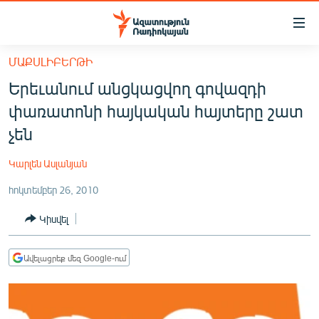
Մատչելիության
հղումներ
Անցնել
ՄԱՔՍԼԻԲԵՐԹԻ
հիմնական
ԱԶԱՏՈՒԹՅՈՒՆ TV
Երեւանում անցկացվող գովազդի
բովանդակությանը
ՀԱՅԱՍՏԱՆ
Անցնել
փառատոնի հայկական հայտերը շատ
հիմնական
ՔԱՂԱՔԱԿԱՆ
չեն
մենյուին
ԸՆՏՐՈՒԹՅՈՒՆՆԵՐ 2026
Որոնում
Կարլեն Ասլանյան
ԻՐԱՎՈՒՆՔ
հոկտեմբեր 26, 2010
ՀԱՍԱՐԱԿՈՒԹՅՈՒՆ
Կիսվել
ՏՆՏԵՍՈՒԹՅՈՒՆ
ՂԱՐԱԲԱՂ
Ավելացրեք մեզ Google-ում
ՊԱՏԵՐԱԶՄԻ 6 ՇԱԲԱԹՆԵՐԸ
ՏԱՐԱԾԱՇՐՋԱՆ