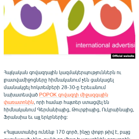
ՄԻՋԱԶԳԱՅԻՆ
ՄՇԱԿՈՒՅԹ
ՍՊՈՐՏ
ՄԵԿՆԱԲԱՆՈՒԹՅՈՒՆ
ՏՏ ԵՒ ԻՆՏԵՐՆԵՏ
ԿՈՐՈՆԱՎԻՐՈՒՍ
Հայկական գովազդային կազմակերպություններն ու
ԱՐԽԻՎ
լրատվամիջոցները հիմնականում չեն ցանկացել
ՏԵՍԱՆՅՈՒԹԵՐ
մասնակցել հոկտեմբերի 28-30-ը Երեւանում
նախատեսված
POPOK գովազդի միջազգային
ԲԱՆԱՎԵՃ
փառատոնին
, որի համար հայտեր ստացվել են
ՁԳՏԵԼՈՎ ԼԱՎԱԳՈՒՅՆԻՆ
հիմնականում Գերմանիայից, Թուրքիայից, Ուկրաինայից,
Ֆրանսիա եւ այլ երկրներից:
ՓՈԴՔԱՍԹ
«Հայաստանից ունենք 170 գործ, ինչը փոքր թիվ է, բայց
Հայերեն