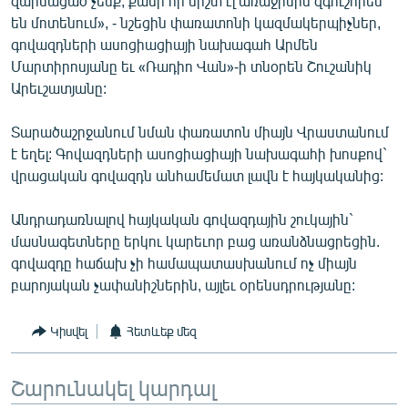
զարմացած չենք, քանի որ միշտ էլ առաջինին զգուշորեն
English
են մոտենում», - նշեցին փառատոնի կազմակերպիչներ,
գովազդների ասոցիացիայի նախագահ Արմեն
Русский
Մարտիրոսյանը եւ «Ռադիո Վան»-ի տնօրեն Շուշանիկ
Արեւշատյանը:
ՀԵՏԵՎԵՔ ՄԵԶ
Տարածաշրջանում նման փառատոն միայն Վրաստանում
է եղել: Գովազդների ասոցիացիայի նախագահի խոսքով`
վրացական գովազդն անհամեմատ լավն է հայկականից:
Անդրադառնալով հայկական գովազդային շուկային`
«Ազատության» բոլոր կայքերը
մասնագետները երկու կարեւոր բաց առանձնացրեցին.
գովազդը հաճախ չի համապատասխանում ոչ միայն
բարոյական չափանիշներին, այլեւ օրենսդրությանը:
Կիսվել
Հետևեք մեզ
Շարունակել կարդալ