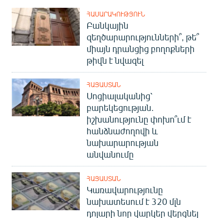
ՀԱՍԱՐԱԿՈՒԹՅՈՒՆ
Բանկային
զեղծարարությունների՞, թե՞
միայն դրանցից բողոքների
թիվն է նվազել
ՀԱՅԱՍՏԱՆ
Սոցիալականից՝
բարեկեցության.
իշխանությունը փոխո՞ւմ է
հանձնաժողովի և
նախարարության
անվանումը
ՀԱՅԱՍՏԱՆ
Կառավարությունը
նախատեսում է 320 մլն
դոլարի նոր վարկեր վերցնել