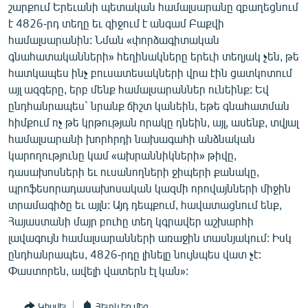
շարքում Երեւանի պետական համալսարանը զբաղեցնում
է 4826-րդ տեղը եւ զիջում է անգամ Բաքվի
համալսարանին: Նման «փորձագիտական
գնահատականների» հեղինակները երեւի տեղյակ չեն, թե
հատկապես ինչ բուսատեսակների վրա էին ցատկոտում
այլ ազգերը, երբ մենք համալսարաններ ունեինք: Եվ
ընդհանրապես` նրանք ճիշտ կանեին, եթե գնահատման
հիմքում ոչ թե կրթության որակը դնեին, այլ, ասենք, տվյալ
համալսարանի խորհրդի նախագահի անձնական
կարողությունը կամ «ախրաննիկների» թիվը,
դասախոսների եւ ուսանողների ջիպերի քանակը,
պրոֆեսորադասախոսական կազմի որովայնների միջին
տրամագիծը եւ այլն: Այդ դեպքում, հավատացնում ենք,
Հայաստանի մայր բուհը տեղ կգրավեր աշխարհի
լավագույն համալսարանների առաջին տասնյակում: Իսկ
ընդհանրապես, 4826-րդը լինելը նույնպես վատ չէ:
Փաստորեն, ավելի վատերն էլ կան»:
Կիսվել
Հետևեք մեզ