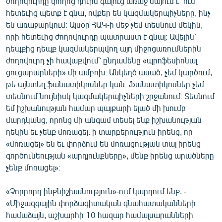
ժողովուրդը փողոց դուրս գալուց առաջ նայում է՝ ում
հետեւից պետք է գնա, ովքեր են կազմակերպիչները, ինչ
են առաջարկում։ Այսօր ՀԱԿ-ի մեջ չեմ տեսնում մեկին,
որի հետեւից ժողովուրդը պատրաստ է գնալ։ Ավելին՝
դեպքից դեպք կազմակերպվող այդ միջոցառումներին
ժողովուրդ չի հավաքվում՝ ընդամենը «պրոֆեսիոնալ
ցուցարարների» մի ամբոխ։ Անկեղծ ասած, չեմ կարծում,
թե այնտեղ ֆանատիկոսներ կան։ Ֆանատիկոսներ չեմ
տեսնում նույնիսկ կազմակերպիչների շրջանում։ Տեսնում
եմ իշխանության համար պայքարի ելած մի խումբ
մարդկանց, որոնց մի անգամ տեսել ենք իշխանության
ղեկին եւ չենք մոռացել. ի տարբերություն իրենց, որ
«մոռացել» են եւ փորձում են մոռացության տալ իրենց
գործունեության «արդյունքները», մենք իրենց արածները
չենք մոռացել»։
«Չորրորդ ինքնիշխանություն»-ում կարդում ենք. -
«Միջազգային փորձագիտական գնահատականների
համաձայն, աշխարհի 10 հազար համալսարանների