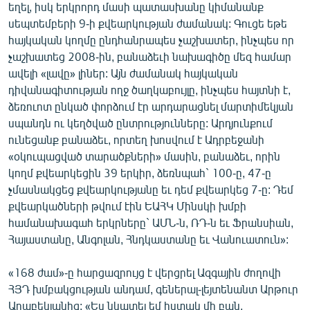
եղել, իսկ երկրորդ մասի պատասխանը կիմանանք
սեպտեմբերի 9-ի քվեարկության ժամանակ: Գուցե եթե
հայկական կողմը ընդհանրապես չաշխատեր, ինչպես որ
չաշխատեց 2008-ին, բանաձեւի նախագիծը մեզ համար
ավելի «լավը» լիներ: Այն ժամանակ հայկական
դիվանագիտության ողջ ծաղկաբույլը, ինչպես հայտնի է,
ձեռուոտ ընկած փորձում էր արդարացնել մարտիմեկյան
սպանդն ու կեղծված ընտրությունները: Արդյունքում
ունեցանք բանաձեւ, որտեղ խոսվում է Ադրբեջանի
«օկուպացված տարածքների» մասին, բանաձեւ, որին
կողմ քվեարկեցին 39 երկիր, ձեռնպահ` 100-ը, 47-ը
չմասնակցեց քվեարկությանը եւ դեմ քվեարկեց 7-ը: Դեմ
քվեարկածների թվում էին ԵԱՀԿ Մինսկի խմբի
համանախագահ երկրները` ԱՄՆ-ն, ՌԴ-ն եւ Ֆրանսիան,
Հայաստանը, Անգոլան, Հնդկաստանը եւ Վանուատուն»:
«168 ժամ»-ը հարցազրույց է վերցրել Ազգային ժողովի
ՀՅԴ խմբակցության անդամ, գեներալ-լեյտենանտ Արթուր
Աղաբեկյանից: «Ես նկատել եմ հստակ մի բան.