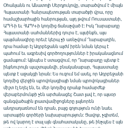
ՄԻՋԱԶԳԱՅԻՆ
Օհանյանն ու Անատոլի Սերդյուկովը, տարածվում է միայն
Հայաստանի Հանրապետության տարածքի վրա, որը
ՄՇԱԿՈՒՅԹ
համաշխարհային հանրության, այդ թվում Ռուսաստանի,
ՍՊՈՐՏ
ԱՊՀ-ի եւ ՀԱՊԿ-ի կողմից ճանաչված է: Իսկ Ղարաբաղը
Հայաստանի սահմաններից դուրս է, այսինքն, այս
ՄԵԿՆԱԲԱՆՈՒԹՅՈՒՆ
պայմանագիրը որեւէ կերպ չի առնչվում Ղարաբաղին,
ՏՏ ԵՒ ԻՆՏԵՐՆԵՏ
դրա համար էլ Ադրբեջանն այժմ իրեն նման կերպ է
պահում եւ ագրեսիվ գործողություններ է իրականացնում
ԿՈՐՈՆԱՎԻՐՈՒՍ
ցամաքում: Այնպես է ստացվում, որ Ղարաբաղը պետք է
ԱՐԽԻՎ
ինքնուրույն պաշտպանվի, բնականաբար, Հայաստանը
պետք է աջակցի նրան: Ես ուզում եմ ասել, որ Ադրբեջանի
ՏԵՍԱՆՅՈՒԹԵՐ
կողմից վերջին պրովոկացիայի նման պրովոկացիաներ
ԲԱՆԱՎԵՃ
միշտ էլ եղել են, եւ մեր կողմից դրանք համարժեք
վերաբերմունքի չեն արժանացել: Շատ լավ է, որ այսօր
ՁԳՏԵԼՈՎ ԼԱՎԱԳՈՒՅՆԻՆ
զանգվածային լրատվամիջոցները լայնորեն
ՓՈԴՔԱՍԹ
անդրադառնում են դրան, բայց գոյություն ունի նաեւ
արտաքին գործերի նախարարություն: Ցավոք, չգիտեմ,
թե ով կարող է տալ այն գնահատականը, թե ինչպես է այն
Հայերեն