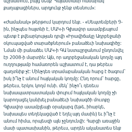
աշխատում, բայց մենք՝ Հայաստանի հասարակ
English
քաղաքացիներս, արդյունք չենք տեսնում»:
Русский
«Ժամանակ» թերթում կարդում ենք. - «Սեպտեմբերի 9-
ին, ինչպես հայտնի է, ՄԱԿ-ի Գլխավոր ասամբլեայում
ՀԵՏԵՎԵՔ ՄԵԶ
պետք է քվեարկության դրվի «Իրավիճակը Ադրբեջանի
օկուպացված տարածքներում» բանաձեւի նախագիծը:
Նման մի բանաձեւ ՄԱԿ-ի ԳԱ նստաշրջանում ընդունվել
էր 2008-ի մարտին: Այն, որ ադրբեջանական կողմը այդ
ուղղությամբ համառորեն աշխատում է, դա թերեւս
գաղտնիք չէ: Մինչդեռ տրամաբանական հարց է ծագում`
«Ազատության» բոլոր կայքերը
իսկ ի՞նչ է անում հայկական կողմը: Ընդ որում` հարցը,
թերեւս, երկու կողմ ունի. մեկ` ինչո՞ւ դեռեւս
նախապատրաստական փուլում հայկական կողմը չի
կարողացել կանխել բանաձեւի նախագծի մուտքը
Գլխավոր ասամբլեայի օրակարգ (եթե, իհարկե,
նախապես տեղեկացված է եղել այդ մասին) եւ ի՞նչ է
անում հիմա, որպեսզի այն չընդունվի: Հարցի առաջին
մասի պատասխանին, թերեւս, արդեն ականատես ենք