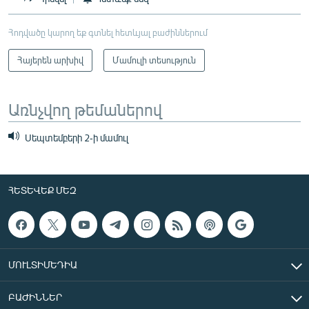
Հոդվածը կարող եք գտնել հետևյալ բաժիններում
Հայերեն արխիվ
Մամուլի տեսություն
Առնչվող թեմաներով
Սեպտեմբերի 2-ի մամուլ
ՀԵՏԵՎԵՔ ՄԵԶ
ՄՈՒԼՏԻՄԵԴԻԱ
ԲԱԺԻՆՆԵՐ