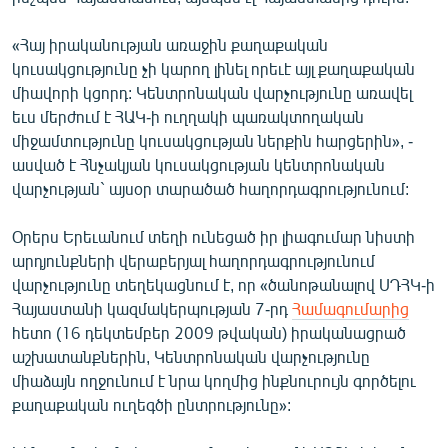
ՄԻՋԱԶԳԱՅԻՆ
«Հայ իրականության առաջին քաղաքական
ՄՇԱԿՈՒՅԹ
կուսակցությունը չի կարող լինել որեւէ այլ քաղաքական
ՍՊՈՐՏ
միավորի կցորդ: Կենտրոնական վարչությունը առավել
եւս մերժում է ՀԱԿ-ի ուղղակի պառակտողական
ՄԵԿՆԱԲԱՆՈՒԹՅՈՒՆ
միջամտությունը կուսակցության ներքին հարցերին», -
ՏՏ ԵՒ ԻՆՏԵՐՆԵՏ
ասված է Հնչակյան կուսակցության կենտրոնական
վարչության` այսօր տարածած հաղորդագրությունում:
ԿՈՐՈՆԱՎԻՐՈՒՍ
ԱՐԽԻՎ
Օրերս Երեւանում տեղի ունեցած իր լիագումար նիստի
արդյունքների վերաբերյալ հաղորդագրությունում
ՏԵՍԱՆՅՈՒԹԵՐ
վարչությունը տեղեկացնում է, որ «ծանոթանալով ՍԴՀԿ-ի
ԲԱՆԱՎԵՃ
Հայաստանի կազմակերպության 7-րդ
Համագումարից
հետո (16 դեկտեմբեր 2009 թվական) իրականացրած
ՁԳՏԵԼՈՎ ԼԱՎԱԳՈՒՅՆԻՆ
աշխատանքներին, Կենտրոնական վարչությունը
ՓՈԴՔԱՍԹ
միաձայն ողջունում է նրա կողմից ինքնուրույն գործելու
քաղաքական ուղեգծի ընտրությունը»:
Հայերեն