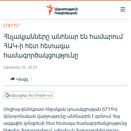
Մատչելիության
հղումներ
Անցնել
ԼՈՒՐԵՐ
հիմնական
ԱԶԱՏՈՒԹՅՈՒՆ TV
Հնչակյանները անհնար են համարում
բովանդակությանը
ՀԱՅԱՍՏԱՆ
Անցնել
ՀԱԿ-ի հետ հետագա
հիմնական
ՔԱՂԱՔԱԿԱՆ
համագործակցությունը
մենյուին
ԸՆՏՐՈՒԹՅՈՒՆՆԵՐ 2026
Որոնում
օգոստոս 16, 2010
ԻՐԱՎՈՒՆՔ
Կիսվել
ՀԱՍԱՐԱԿՈՒԹՅՈՒՆ
ՏՆՏԵՍՈՒԹՅՈՒՆ
Ավելացրեք մեզ Google-ում
ՂԱՐԱԲԱՂ
Սոցիալ-դեմոկրատ հնչակյան կուսակցության (ՍԴՀԿ)
ՊԱՏԵՐԱԶՄԻ 6 ՇԱԲԱԹՆԵՐԸ
կենտրոնական վարչությունը անհնարին է գտնում Հայ
ազգային կոնգրեսի հետ հետագա համագործակցությունը
ՏԱՐԱԾԱՇՐՋԱՆ
ինչպես Հայաստանում, այնպես էլ Հայաստանից դուրս: