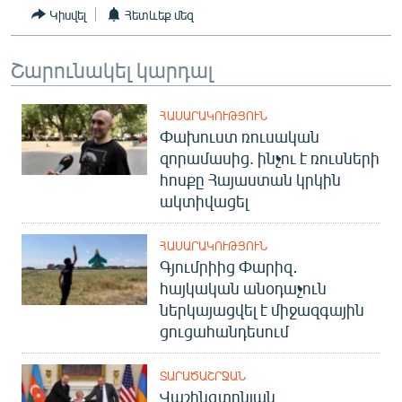
Կիսվել
Հետևեք մեզ
Շարունակել կարդալ
ՀԱՍԱՐԱԿՈՒԹՅՈՒՆ
Փախուստ ռուսական
զորամասից. ինչու է ռուսների
հոսքը Հայաստան կրկին
ակտիվացել
ՀԱՍԱՐԱԿՈՒԹՅՈՒՆ
Գյումրիից Փարիզ․
հայկական անօդաչուն
ներկայացվել է միջազգային
ցուցահանդեսում
ՏԱՐԱԾԱՇՐՋԱՆ
Վաշինգտոնյան