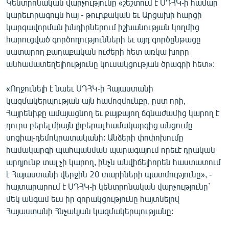
Կենտրոնական վարչությունը «շեշտում է ՍԴՀԿ-ի համար
English
կարեւորագույն հայ - թուրքական եւ Արցախի հարցի
կարգավորման խնդիրներում իշխանության կողմից
Русский
հարուցված գործողությունների եւ այդ գործընթացը
սատարող քաղաքական ուժերի հետ առկա խորը
ՀԵՏԵՎԵՔ ՄԵԶ
անհամատեղելիությունը կուսակցության ծրագրի հետ»:
«Ողջունելի է նաեւ ՍԴՀԿ-ի Հայաստանի
կազմակերպության այն համոզմունքը, ըստ որի,
Հայրենիքը ամայացնող եւ քայքայող ճգնաժամից կարող է
«Ազատության» բոլոր կայքերը
դուրս բերել միայն լիբերալ համակարգից անցումը
սոցիալ-դեմոկրատականի: Անձերի փոփոխումը
համակարգի պահպանման պարագայում որեւէ դրական
արդյունք տալ չի կարող, ինչն անվիճելիորեն հաստատում
է Հայաստանի վերջին 20 տարիների պատմությունը», -
հայտարարում է ՍԴՀԿ-ի կենտրոնական վարչությունը`
մեկ անգամ եւս իր զորակցությունը հայտնելով
Հայաստանի Հնչակյան կազմակերպությանը: