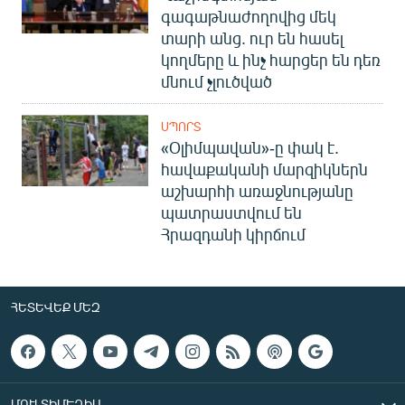
գագաթնաժողովից մեկ
տարի անց. ուր են հասել
կողմերը և ինչ հարցեր են դեռ
մնում չլուծված
ՍՊՈՐՏ
«Օլիմպավան»-ը փակ է.
հավաքականի մարզիկներն
աշխարհի առաջնությանը
պատրաստվում են
Հրազդանի կիրճում
ՀԵՏԵՎԵՔ ՄԵԶ
ՄՈՒԼՏԻՄԵԴԻԱ