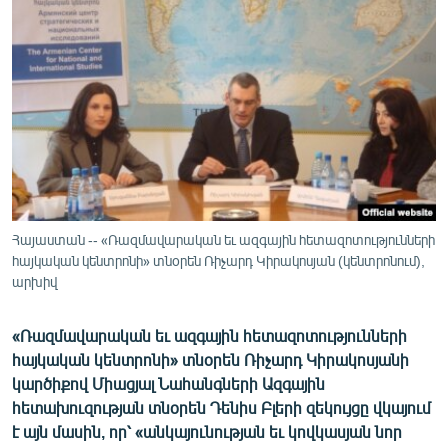
ՄԻՋԱԶԳԱՅԻՆ
ՄՇԱԿՈՒՅԹ
ՍՊՈՐՏ
ՄԵԿՆԱԲԱՆՈՒԹՅՈՒՆ
ՏՏ ԵՒ ԻՆՏԵՐՆԵՏ
ԿՈՐՈՆԱՎԻՐՈՒՍ
ԱՐԽԻՎ
Հայաստան -- «Ռազմավարական եւ ազգային հետազոտությունների
հայկական կենտրոնի» տնօրեն Ռիչարդ Կիրակոսյան (կենտրոնում),
ՏԵՍԱՆՅՈՒԹԵՐ
արխիվ
ԲԱՆԱՎԵՃ
«Ռազմավարական եւ ազգային հետազոտությունների
ՁԳՏԵԼՈՎ ԼԱՎԱԳՈՒՅՆԻՆ
հայկական կենտրոնի» տնօրեն Ռիչարդ Կիրակոսյանի
ՓՈԴՔԱՍԹ
կարծիքով Միացյալ Նահանգների Ազգային
հետախուզության տնօրեն Դենիս Բլերի զեկույցը վկայում
Հայերեն
է այն մասին, որ՝ «անկայունության եւ կովկասյան նոր