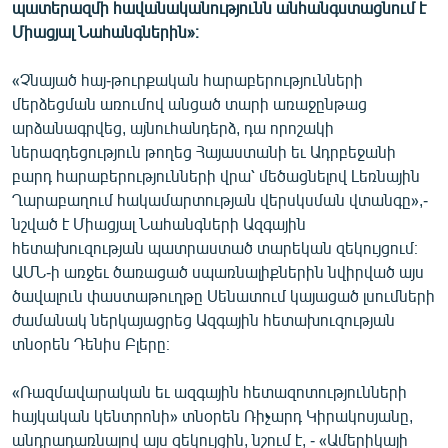
պատերազմի հավանականությունն անհանգստացնում է
English
Միացյալ Նահանգներին»։
Русский
«Չնայած հայ-թուրքական հարաբերությունների
մերձեցման առումով անցած տարի առաջընթաց
ՀԵՏԵՎԵՔ ՄԵԶ
արձանագրվեց, այնուհանդերձ, դա որոշակի
ներազդեցություն թողեց Հայաստանի եւ Ադրբեջանի
բարդ հարաբերությունների վրա՝ մեծացնելով Լեռնային
Ղարաբաղում հակամարտության վերսկսման վտանգը»,-
նշված է Միացյալ Նահանգների Ազգային
«Ազատության» բոլոր կայքերը
հետախուզության պատրաստած տարեկան զեկույցում։
ԱՄՆ-ի առջեւ ծառացած սպառնալիքներին նվիրված այս
ծավալուն փաստաթուղթը Սենատում կայացած լսումների
ժամանակ ներկայացրեց Ազգային հետախուզության
տնօրեն Դենիս Բլերը։
«Ռազմավարական եւ ազգային հետազոտությունների
հայկական կենտրոնի» տնօրեն Ռիչարդ Կիրակոսյանը,
անդրադառնալով այս զեկույցին, նշում է, - «Ամերիկայի