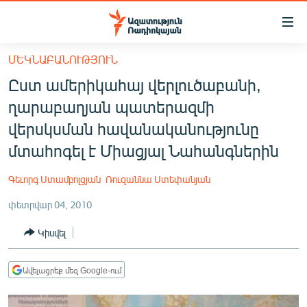
Մատչելիության
հղումներ
Անցնել
ՄԵԿՆԱԲԱՆՈՒԹՅՈՒՆ
հիմնական
ԱԶԱՏՈՒԹՅՈՒՆ TV
Ըստ ամերիկահայ վերլուծաբանի,
բովանդակությանը
ՀԱՅԱՍՏԱՆ
Անցնել
ղարաբաղյան պատերազմի
հիմնական
ՔԱՂԱՔԱԿԱՆ
վերսկսման հավանականությունը
մենյուին
ԸՆՏՐՈՒԹՅՈՒՆՆԵՐ 2026
մտահոգել է Միացյալ Նահանգներին
Որոնում
ԻՐԱՎՈՒՆՔ
Գեւորգ Ստամբոլցյան
Ռուզաննա Ստեփանյան
ՀԱՍԱՐԱԿՈՒԹՅՈՒՆ
փետրվար 04, 2010
ՏՆՏԵՍՈՒԹՅՈՒՆ
Կիսվել
ՂԱՐԱԲԱՂ
ՊԱՏԵՐԱԶՄԻ 6 ՇԱԲԱԹՆԵՐԸ
Ավելացրեք մեզ Google-ում
ՏԱՐԱԾԱՇՐՋԱՆ