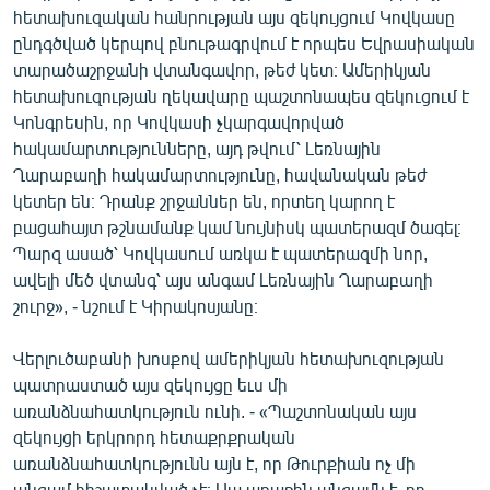
հետախուզական հանրության այս զեկույցում Կովկասը
ընդգծված կերպով բնութագրվում է որպես Եվրասիական
տարածաշրջանի վտանգավոր, թեժ կետ։ Ամերիկյան
հետախուզության ղեկավարը պաշտոնապես զեկուցում է
Կոնգրեսին, որ Կովկասի չկարգավորված
հակամարտությունները, այդ թվում՝ Լեռնային
Ղարաբաղի հակամարտությունը, հավանական թեժ
կետեր են։ Դրանք շրջաններ են, որտեղ կարող է
բացահայտ թշնամանք կամ նույնիսկ պատերազմ ծագել։
Պարզ ասած՝ Կովկասում առկա է պատերազմի նոր,
ավելի մեծ վտանգ՝ այս անգամ Լեռնային Ղարաբաղի
շուրջ», - նշում է Կիրակոսյանը։
Վերլուծաբանի խոսքով ամերիկյան հետախուզության
պատրաստած այս զեկույցը եւս մի
առանձնահատկություն ունի. - «Պաշտոնական այս
զեկույցի երկրորդ հետաքրքրական
առանձնահատկությունն այն է, որ Թուրքիան ոչ մի
անգամ հիշատակված չէ։ Սա առաջին անգամն է, որ