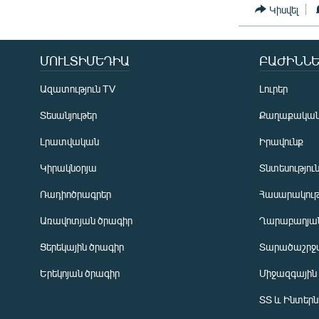
Կիսվել
ՄՈՒԼՏԻՄԵԴԻԱ
ԲԱԺԻՆՆԵ
Ազատություն TV
Լուրեր
Տեսանյութեր
Քաղաքակա
Լրատվական
Իրավունք
Կիրակնօրյա
Տնտեսությու
Ռադիոծրագրեր
Հասարակութ
Առավոտյան ծրագիր
Ղարաբաղյան
Ցերեկային ծրագիր
Տարածաշրջ
Հայերեն
Երեկոյան ծրագիր
Միջազգային
English
ՏՏ և Ինտեր
Русский