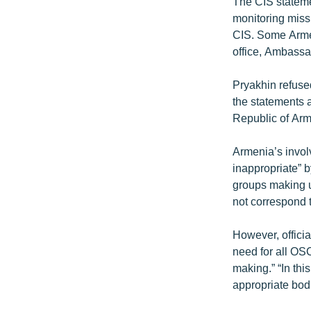
The CIS stateme
monitoring miss
CIS. Some Armen
office, Ambassa
Pryakhin refuse
the statements a
Republic of Arm
Armenia’s invol
inappropriate” 
groups making u
not correspond t
However, officia
need for all OSC
making.” “In th
appropriate bod