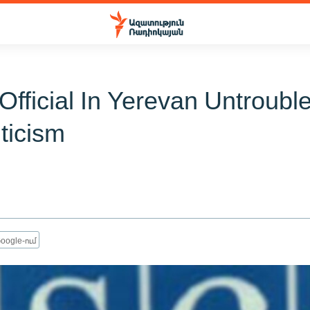
fficial In Yerevan Untroubl
ticism
oogle-ում