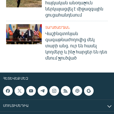
հայկական անօդաչուն
ներկայացվել է միջազգային
ցուցահանդեսում
ՏԱՐԱԾԱՇՐՋԱՆ
Վաշինգտոնյան
գագաթնաժողովից մեկ
տարի անց. ուր են հասել
կողմերը և ինչ հարցեր են դեռ
մնում չլուծված
ՀԵՏԵՎԵՔ ՄԵԶ
ՄՈՒԼՏԻՄԵԴԻԱ