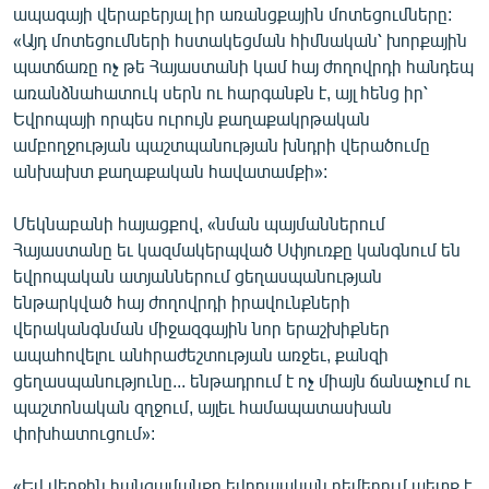
ապագայի վերաբերյալ իր առանցքային մոտեցումները:
ՄԻՋԱԶԳԱՅԻՆ
«Այդ մոտեցումների հստակեցման հիմնական՝ խորքային
ՄՇԱԿՈՒՅԹ
պատճառը ոչ թե Հայաստանի կամ հայ ժողովրդի հանդեպ
առանձնահատուկ սերն ու հարգանքն է, այլ հենց իր՝
ՍՊՈՐՏ
Եվրոպայի որպես ուրույն քաղաքակրթական
ՄԵԿՆԱԲԱՆՈՒԹՅՈՒՆ
ամբողջության պաշտպանության խնդրի վերածումը
անխախտ քաղաքական հավատամքի»:
ՏՏ ԵՒ ԻՆՏԵՐՆԵՏ
ԿՈՐՈՆԱՎԻՐՈՒՍ
Մեկնաբանի հայացքով, «նման պայմաններում
Հայաստանը եւ կազմակերպված Սփյուռքը կանգնում են
ԱՐԽԻՎ
եվրոպական ատյաններում ցեղասպանության
ՏԵՍԱՆՅՈՒԹԵՐ
ենթարկված հայ ժողովրդի իրավունքների
վերականգնման միջազգային նոր երաշխիքներ
ԲԱՆԱՎԵՃ
ապահովելու անհրաժեշտության առջեւ, քանզի
ՁԳՏԵԼՈՎ ԼԱՎԱԳՈՒՅՆԻՆ
ցեղասպանությունը... ենթադրում է ոչ միայն ճանաչում ու
պաշտոնական զղջում, այլեւ համապատասխան
ՓՈԴՔԱՍԹ
փոխհատուցում»:
Հայերեն
«Եվ վերջին հանգամանքը եվրոպական բեմերում պետք է