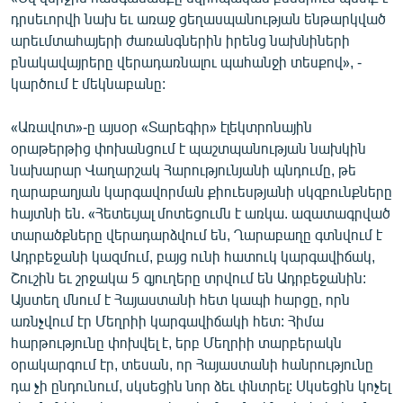
English
դրսեւորվի նախ եւ առաջ ցեղասպանության ենթարկված
արեւմտահայերի ժառանգներին իրենց նախնիների
Русский
բնակավայրերը վերադառնալու պահանջի տեսքով», -
կարծում է մեկնաբանը:
ՀԵՏԵՎԵՔ ՄԵԶ
«Առավոտ»-ը այսօր «Տարեգիր» էլեկտրոնային
օրաթերթից փոխանցում է պաշտպանության նախկին
նախարար Վաղարշակ Հարությունյանի պնդումը, թե
ղարաբաղյան կարգավորման քիուեսթյանի սկզբունքները
հայտնի են. «Հետեւյալ մոտեցումն է առկա. ազատագրված
«Ազատության» բոլոր կայքերը
տարածքները վերադարձվում են, Ղարաբաղը գտնվում է
Ադրբեջանի կազմում, բայց ունի հատուկ կարգավիճակ,
Շուշին եւ շրջակա 5 գյուղերը տրվում են Ադրբեջանին:
Այստեղ մնում է Հայաստանի հետ կապի հարցը, որն
առնչվում էր Մեղրիի կարգավիճակի հետ: Հիմա
հարթությունը փոխվել է, երբ Մեղրիի տարբերակն
օրակարգում էր, տեսան, որ Հայաստանի հանրությունը
դա չի ընդունում, սկսեցին նոր ձեւ փնտրել: Սկսեցին կոչել