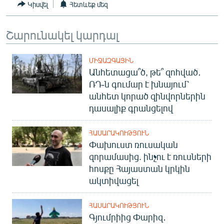
Կիսվել
Հետևեք մեզ
Շարունակել կարդալ
ՄԻՋԱԶԳԱՅԻՆ
Անհետացա՞ծ, թե՞ զոհված․
ՌԴ-ն գումար է խնայում՝
անհետ կորած զինվորներին
դասալիք գրանցելով
ՀԱՍԱՐԱԿՈՒԹՅՈՒՆ
Փախուստ ռուսական
զորամասից. ինչու է ռուսների
հոսքը Հայաստան կրկին
ակտիվացել
ՀԱՍԱՐԱԿՈՒԹՅՈՒՆ
Գյումրիից Փարիզ․