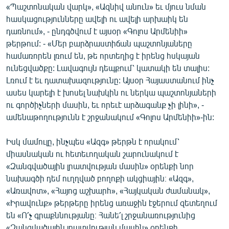
«Պաշտոնական վարկ», «Ազնիվ անուն» եւ մյուս նման
հասկացությունները ավելի ու ավելի արխաիկ են
դառնում», - ընդգծվում է այսօր «Գոլոս Արմենիի»
թերթում: - «Մեր բարձրաստիճան պաշտոնյաները
համառորեն լռում են, թե որտեղից է իրենց հսկայան
ունեցվածքը: Լավագույն դեպքում՝ կատակի են տալիս:
Լռում է եւ դատախազությունը: Այսօր Հայաստանում ինչ
ասես կարելի է խոսել նախկին ու ներկա պաշտոնյաների
ու գործիչների մասին, եւ որեւէ արձագանք չի լինի», -
ամենաթողությունն է շրջանակում «Գոլոս Արմենիի»-ին:
Իսկ մամուլը, ինչպես «Ազգ» թերթն է որակում՝
միասնական ու հետեւողական շարունակում է
«Զանգվածային լրատվության մասին» օրենքի նոր
նախագծի դեմ ուղղված բողոքի ակցիային։ «Ազգ»,
«Առավոտ», «Հայոց աշխարհ», «Հայկական ժամանակ»,
«Իրավունք» թերթերը իրենց առաջին էջերում զետեղում
են «Ո՛չ գրաքննությանը։ Հանե՛լ շրջանառությունից
«Զանգվածային լրատվության մասին» օրենքի