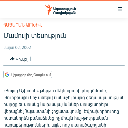
Մատչելիության
հղումներ
Անցնել
ՀԱՅԵՐԵՆ ԱՐԽԻՎ
հիմնական
ԱԶԱՏՈՒԹՅՈՒՆ TV
Մամուլի տեսություն
բովանդակությանը
ՀԱՅԱՍՏԱՆ
Անցնել
մարտ 02, 2002
հիմնական
ՔԱՂԱՔԱԿԱՆ
մենյուին
Կիսվել
ԸՆՏՐՈՒԹՅՈՒՆՆԵՐ 2026
Որոնում
ԻՐԱՎՈՒՆՔ
Ավելացրեք մեզ Google-ում
ՀԱՍԱՐԱԿՈՒԹՅՈՒՆ
«Հայոց Աշխարհ» թերթի մեկնաբանի ընդգծմամբ,
ՏՆՏԵՍՈՒԹՅՈՒՆ
Թուրքիային կոչ անելով ճանաչել հայոց ցեղասպանության
ՂԱՐԱԲԱՂ
հարցը եւ առանց նախապայմաններ առաջադրելու
վերացնել Հայաստանի շրջափակումը, Եվրախորհուրդը
ՊԱՏԵՐԱԶՄԻ 6 ՇԱԲԱԹՆԵՐԸ
հստակորեն բանաձեւեց ոչ միայն հայ-թուրքական
ՏԱՐԱԾԱՇՐՋԱՆ
հարաբերությունների, այլեւ ողջ տարածաշրջանի