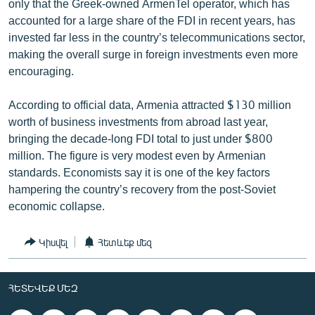
only that the Greek-owned ArmenTel operator, which has
English
accounted for a large share of the FDI in recent years, has
invested far less in the country’s telecommunications sector,
Русский
making the overall surge in foreign investments even more
encouraging.
ՀԵՏԵՎԵՔ ՄԵԶ
According to official data, Armenia attracted $130 million
worth of business investments from abroad last year,
bringing the decade-long FDI total to just under $800
million. The figure is very modest even by Armenian
«Ազատության» բոլոր կայքերը
standards. Economists say it is one of the key factors
hampering the country’s recovery from the post-Soviet
economic collapse.
Կիսվել
Հետևեք մեզ
ՀԵՏԵՎԵՔ ՄԵԶ