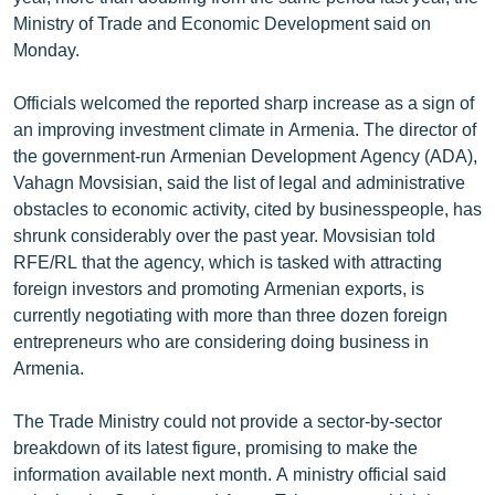
ՄԻՋԱԶԳԱՅԻՆ
Ministry of Trade and Economic Development said on
Monday.
ՄՇԱԿՈՒՅԹ
ՍՊՈՐՏ
Officials welcomed the reported sharp increase as a sign of
an improving investment climate in Armenia. The director of
ՄԵԿՆԱԲԱՆՈՒԹՅՈՒՆ
the government-run Armenian Development Agency (ADA),
ՏՏ ԵՒ ԻՆՏԵՐՆԵՏ
Vahagn Movsisian, said the list of legal and administrative
obstacles to economic activity, cited by businesspeople, has
ԿՈՐՈՆԱՎԻՐՈՒՍ
shrunk considerably over the past year. Movsisian told
ԱՐԽԻՎ
RFE/RL that the agency, which is tasked with attracting
foreign investors and promoting Armenian exports, is
ՏԵՍԱՆՅՈՒԹԵՐ
currently negotiating with more than three dozen foreign
ԲԱՆԱՎԵՃ
entrepreneurs who are considering doing business in
Armenia.
ՁԳՏԵԼՈՎ ԼԱՎԱԳՈՒՅՆԻՆ
ՓՈԴՔԱՍԹ
The Trade Ministry could not provide a sector-by-sector
breakdown of its latest figure, promising to make the
information available next month. A ministry official said
Հայերեն