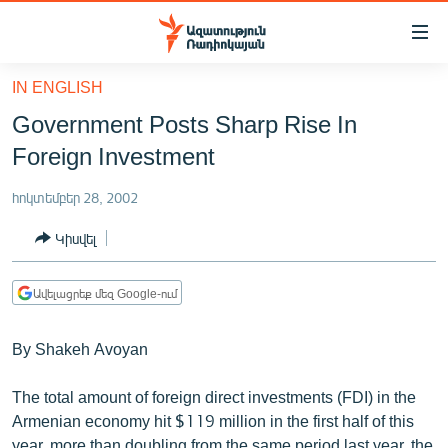
Մատչելիության
հղումներ
Անցնել
IN ENGLISH
հիմնական
ԱԶԱՏՈՒԹՅՈՒՆ TV
Government Posts Sharp Rise In
բովանդակությանը
ՀԱՅԱՍՏԱՆ
Անցնել
Foreign Investment
հիմնական
ՔԱՂԱՔԱԿԱՆ
մենյուին
հոկտեմբեր 28, 2002
ԸՆՏՐՈՒԹՅՈՒՆՆԵՐ 2026
Որոնում
Կիսվել
ԻՐԱՎՈՒՆՔ
ՀԱՍԱՐԱԿՈՒԹՅՈՒՆ
Ավելացրեք մեզ Google-ում
ՏՆՏԵՍՈՒԹՅՈՒՆ
By Shakeh Avoyan
ՂԱՐԱԲԱՂ
ՊԱՏԵՐԱԶՄԻ 6 ՇԱԲԱԹՆԵՐԸ
The total amount of foreign direct investments (FDI) in the
Armenian economy hit $119 million in the first half of this
ՏԱՐԱԾԱՇՐՋԱՆ
year, more than doubling from the same period last year, the