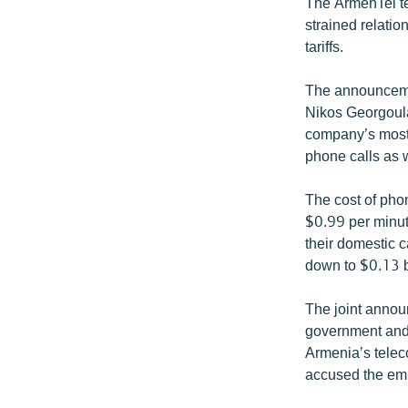
ՄԻՋԱԶԳԱՅԻՆ
The ArmenTel t
strained relati
ՄՇԱԿՈՒՅԹ
tariffs.
ՍՊՈՐՏ
The announcemen
ՄԵԿՆԱԲԱՆՈՒԹՅՈՒՆ
Nikos Georgoula
ՏՏ ԵՒ ԻՆՏԵՐՆԵՏ
company’s most b
phone calls as w
ԿՈՐՈՆԱՎԻՐՈՒՍ
ԱՐԽԻՎ
The cost of pho
$0.99 per minut
ՏԵՍԱՆՅՈՒԹԵՐ
their domestic c
ԲԱՆԱՎԵՃ
down to $0.13 b
ՁԳՏԵԼՈՎ ԼԱՎԱԳՈՒՅՆԻՆ
The joint annou
ՓՈԴՔԱՍԹ
government and 
Armenia’s telec
accused the emb