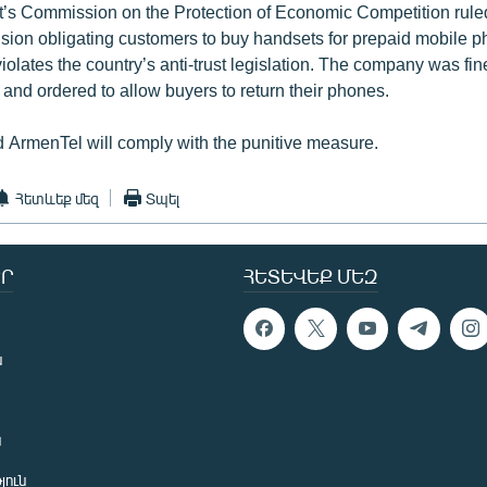
s Commission on the Protection of Economic Competition ruled
sion obligating customers to buy handsets for prepaid mobile p
olates the country’s anti-trust legislation. The company was fin
and ordered to allow buyers to return their phones.
 ArmenTel will comply with the punitive measure.
Հետևեք մեզ
Տպել
Ր
ՀԵՏԵՎԵՔ ՄԵԶ
ն
ն
յուն