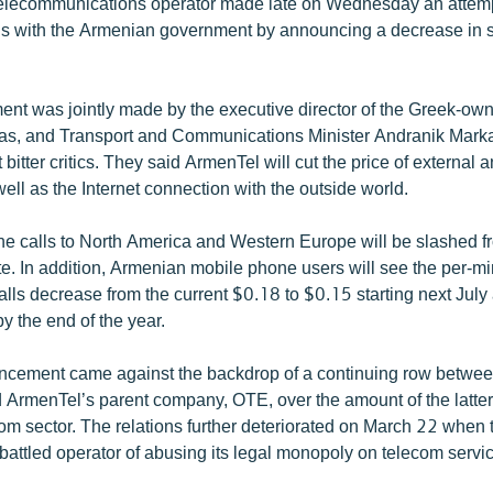
elecommunications operator made late on Wednesday an attempt
ons with the Armenian government by announcing a decrease in s
t was jointly made by the executive director of the Greek-ow
s, and Transport and Communications Minister Andranik Markar
itter critics. They said ArmenTel will cut the price of external 
ell as the Internet connection with the outside world.
ne calls to North America and Western Europe will be slashed f
e. In addition, Armenian mobile phone users will see the per-mi
alls decrease from the current $0.18 to $0.15 starting next July 
y the end of the year.
ncement came against the backdrop of a continuing row betwee
ArmenTel’s parent company, OTE, over the amount of the latter
om sector. The relations further deteriorated on March 22 when
attled operator of abusing its legal monopoly on telecom servi