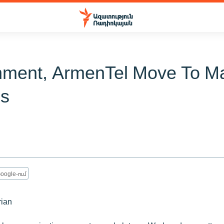
ment, ArmenTel Move To M
s
oogle-ում
ian