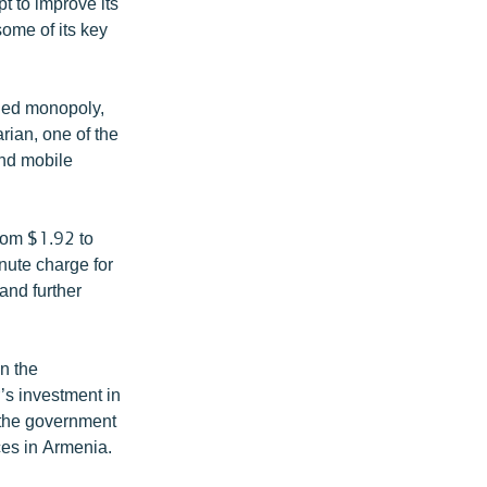
 to improve its
ome of its key
ned monopoly,
ian, one of the
and mobile
rom $1.92 to
nute charge for
and further
n the
’s investment in
 the government
ces in Armenia.