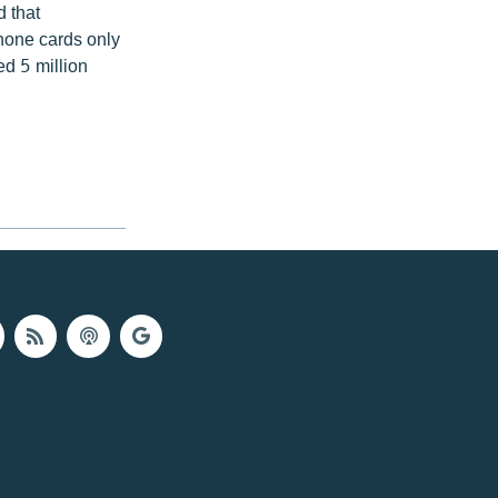
 that
hone cards only
ed 5 million