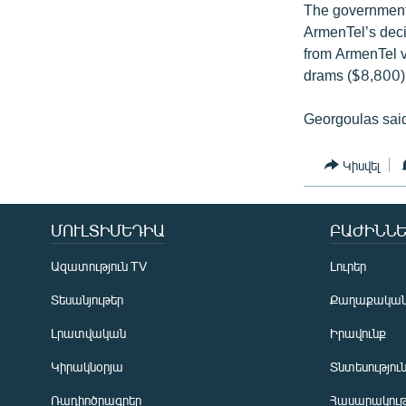
The government’
ArmenTel’s deci
from ArmenTel vi
drams ($8,800) 
Georgoulas said
Կիսվել
ՄՈՒԼՏԻՄԵԴԻԱ
ԲԱԺԻՆՆԵ
Ազատություն TV
Լուրեր
Տեսանյութեր
Քաղաքակա
Լրատվական
Իրավունք
Կիրակնօրյա
Տնտեսությու
Ռադիոծրագրեր
Հասարակութ