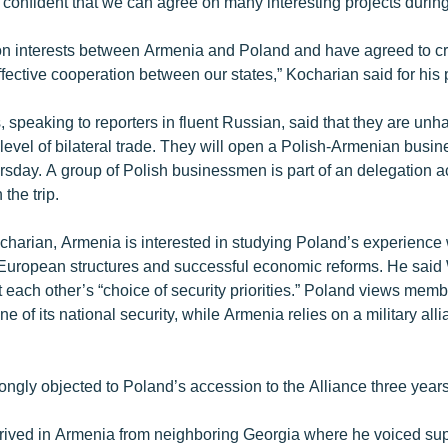
confident that we can agree on many interesting projects during t
 interests between Armenia and Poland and have agreed to cre
ffective cooperation between our states,” Kocharian said for his p
 speaking to reporters in fluent Russian, said that they are unh
evel of bilateral trade. They will open a Polish-Armenian busin
sday. A group of Polish businessmen is part of an delegation
the trip.
charian, Armenia is interested in studying Poland’s experience 
o European structures and successful economic reforms. He sai
 each other’s “choice of security priorities.” Poland views me
ne of its national security, while Armenia relies on a military all
ngly objected to Poland’s accession to the Alliance three year
ived in Armenia from neighboring Georgia where he voiced supp