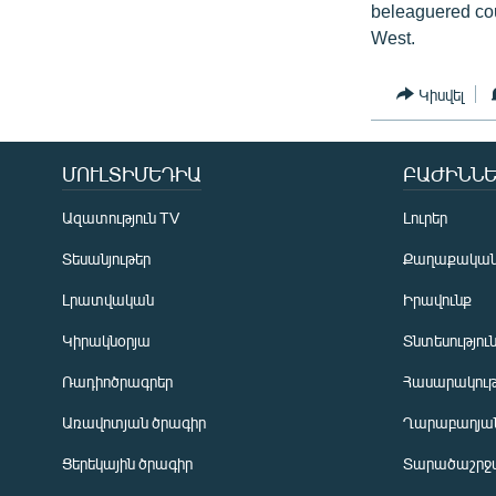
beleaguered coun
West.
Կիսվել
ՄՈՒԼՏԻՄԵԴԻԱ
ԲԱԺԻՆՆԵ
Ազատություն TV
Լուրեր
Տեսանյութեր
Քաղաքակա
Լրատվական
Իրավունք
Կիրակնօրյա
Տնտեսությու
Ռադիոծրագրեր
Հասարակութ
Առավոտյան ծրագիր
Ղարաբաղյան
Ցերեկային ծրագիր
Տարածաշրջ
Հայերեն