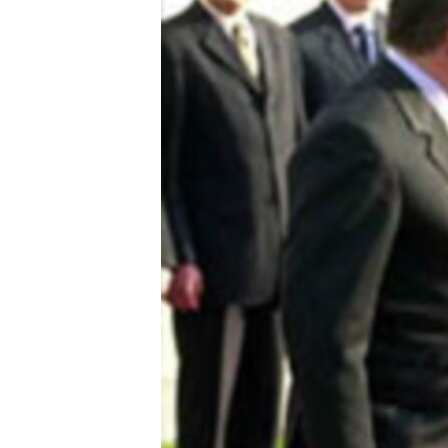
ՄԻՋԱԶԳԱՅԻՆ
ՄՇԱԿՈՒՅԹ
ՍՊՈՐՏ
ՄԵԿՆԱԲԱՆՈՒԹՅՈՒՆ
ՏՏ ԵՒ ԻՆՏԵՐՆԵՏ
ԿՈՐՈՆԱՎԻՐՈՒՍ
ԱՐԽԻՎ
ՏԵՍԱՆՅՈՒԹԵՐ
ԲԱՆԱՎԵՃ
ՁԳՏԵԼՈՎ ԼԱՎԱԳՈՒՅՆԻՆ
ՓՈԴՔԱՍԹ