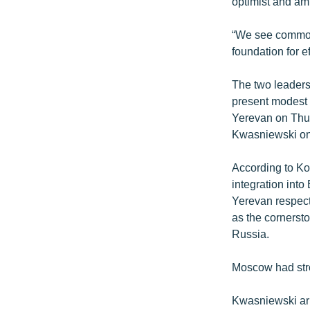
optimist and am 
“We see common
foundation for e
The two leaders,
present modest l
Yerevan on Thur
Kwasniewski on 
According to Ko
integration int
Yerevan respect
as the cornersto
Russia.
Moscow had stro
Kwasniewski arr