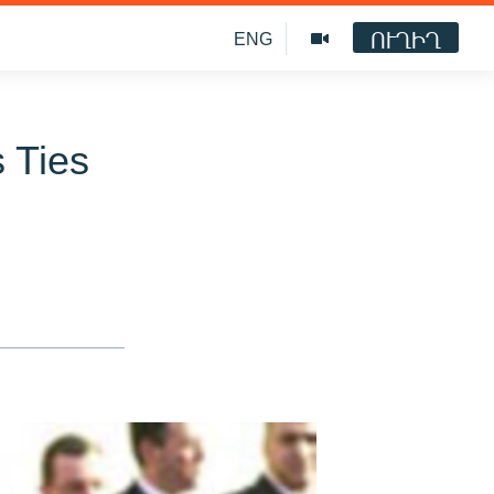
ՈՒՂԻՂ
ENG
 Ties