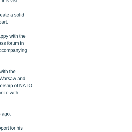
his visit.”
ate a solid
art.
appy with the
ess forum in
 accompanying
with the
d Warsaw and
mbership of NATO
iance with
s ago.
ort for his