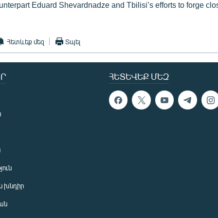
terpart Eduard Shevardnadze and Tbilisi’s efforts to forge clos
Հետևեք մեզ
Տպել
Ր
ՀԵՏԵՎԵՔ ՄԵԶ
ն
ն
յուն
 խնդիր
ան