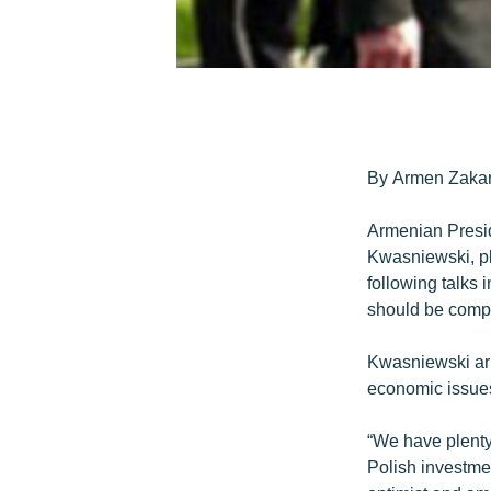
By Armen Zakar
Armenian Presid
Kwasniewski, pl
following talks
should be compl
Kwasniewski arri
economic issue
“We have plenty
Polish investme