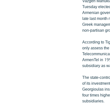
ՄԻՋԱԶԳԱՅԻՆ
Vazgen Manukian
Tuesday elected
ՄՇԱԿՈՒՅԹ
Armenian govern
ՍՊՈՐՏ
late last month
Greek managemen
ՄԵԿՆԱԲԱՆՈՒԹՅՈՒՆ
non-partisan gr
ՏՏ ԵՒ ԻՆՏԵՐՆԵՏ
According to Tig
ԿՈՐՈՆԱՎԻՐՈՒՍ
only assess the 
ԱՐԽԻՎ
Telecommunicati
ArmenTel in 199
ՏԵՍԱՆՅՈՒԹԵՐ
subsidiary as w
ԲԱՆԱՎԵՃ
The state-contr
ՁԳՏԵԼՈՎ ԼԱՎԱԳՈՒՅՆԻՆ
of its investmen
ՓՈԴՔԱՍԹ
Georgioulas ins
four times highe
subsidiaries.