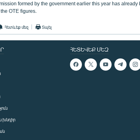
ission formed by the government earlier this year has alread
f the OTE figures.
Հետևեք մեզ
Տպել
Ր
ՀԵՏԵՎԵՔ ՄԵԶ
ն
ն
յուն
 խնդիր
ան