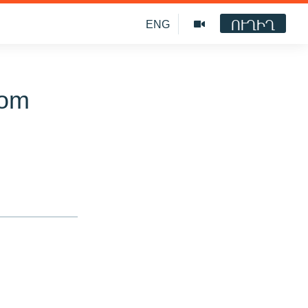
ՈՒՂԻՂ
ENG
com