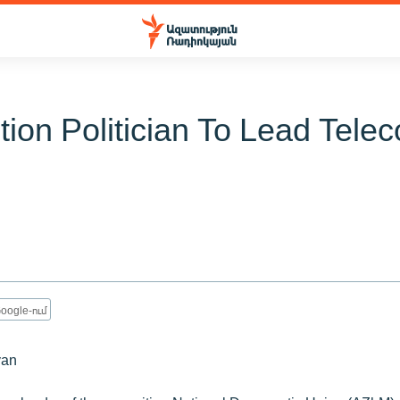
tion Politician To Lead Tele
oogle-ում
yan