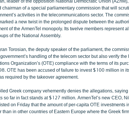
, leader of the opposition National Democratic Union (AZhM)
 chairman of a special parliamentary commission that will scrut
ment’s activities in the telecommunications sector. The commis
 marked a new twist in the prolonged dispute between the authori
t of the ArmenTel monopoly. Its twelve members represent all
oups of the National Assembly.
ran Torosian, the deputy speaker of the parliament, the commiss
government’s handling of the telecom sector but also verify the
ons Organization’s (OTE) compliance with the terms of its pur
8. OTE has been accused of failure to invest $100 million in i
as required by the takeover agreement.
olled Greek company vehemently denies the allegations, saying
ts so far in fact stands at $127 million. ArmenTel’s new CEO, N
isted on Friday that the amount of per-capita OTE investments i
r than in other countries of Eastern Europe where the Greek fir