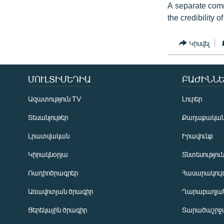
A separate comm
the credibility o
Կիսվել
ՄՈՒԼՏԻՄԵԴԻԱ
ԲԱԺԻՆՆԵ
Ազատություն TV
Լուրեր
Տեսանյութեր
Քաղաքակա
Լրատվական
Իրավունք
Կիրակնօրյա
Տնտեսությու
Ռադիոծրագրեր
Հասարակութ
Առավոտյան ծրագիր
Ղարաբաղյան
Ցերեկային ծրագիր
Տարածաշրջ
Հայերեն