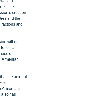
, was on
inize the
sion’s creation
ties and the
 factions and
ion will not
 Hellenic
chase of
ts Armenian
 that the amount
ikos
n Armenia is
m also has