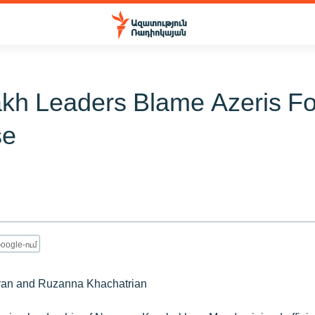
kh Leaders Blame Azeris Fo
se
oogle-ում
yan and Ruzanna Khachatrian