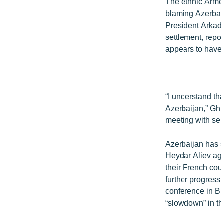
ՄԻՋԱԶԳԱՅԻՆ
The ethnic Arme
blaming Azerbaij
ՄՇԱԿՈՒՅԹ
President Arkad
ՍՊՈՐՏ
settlement, rep
appears to have
ՄԵԿՆԱԲԱՆՈՒԹՅՈՒՆ
ՏՏ ԵՒ ԻՆՏԵՐՆԵՏ
ԿՈՐՈՆԱՎԻՐՈՒՍ
“I understand th
ԱՐԽԻՎ
Azerbaijan,” Gh
meeting with sen
ՏԵՍԱՆՅՈՒԹԵՐ
ԲԱՆԱՎԵՃ
Azerbaijan has 
Heydar Aliev ag
ՁԳՏԵԼՈՎ ԼԱՎԱԳՈՒՅՆԻՆ
their French co
ՓՈԴՔԱՍԹ
further progress
conference in B
“slowdown” in th