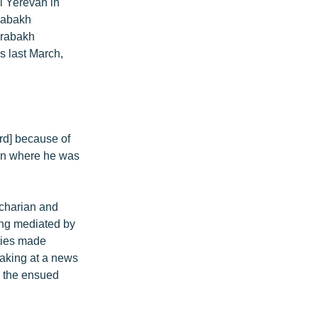
l Yerevan in
arabakh
arabakh
s last March,
ord] because of
van where he was
ocharian and
ing mediated by
rties made
peaking at a news
r the ensued