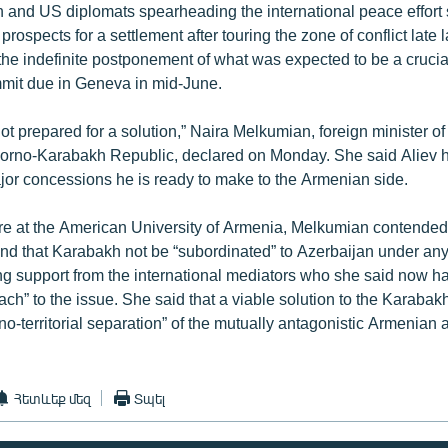
 and US diplomats spearheading the international peace effort
 prospects for a settlement after touring the zone of conflict late 
n the indefinite postponement of what was expected to be a cruci
mit due in Geneva in mid-June.
ot prepared for a solution,” Naira Melkumian, foreign minister of 
rno-Karabakh Republic, declared on Monday. She said Aliev has
jor concessions he is ready to make to the Armenian side.
ture at the American University of Armenia, Melkumian contended 
 that Karabakh not be “subordinated” to Azerbaijan under an
ing support from the international mediators who she said now h
h” to the issue. She said that a viable solution to the Karabak
no-territorial separation” of the mutually antagonistic Armenian
Հետևեք մեզ
Տպել