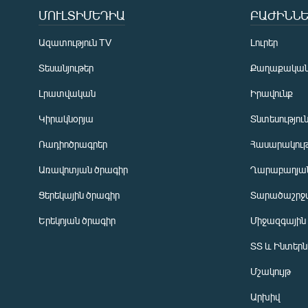
ՄՈՒԼՏԻՄԵԴԻԱ
ԲԱԺԻՆՆԵ
Ազատություն TV
Լուրեր
Տեսանյութեր
Քաղաքակա
Լրատվական
Իրավունք
Կիրակնօրյա
Տնտեսությու
Ռադիոծրագրեր
Հասարակութ
Առավոտյան ծրագիր
Ղարաբաղյան
Ցերեկային ծրագիր
Տարածաշրջ
Հայերեն
Երեկոյան ծրագիր
Միջազգային
English
ՏՏ և Ինտեր
Русский
Մշակույթ
ՀԵՏԵՎԵՔ ՄԵԶ
Արխիվ