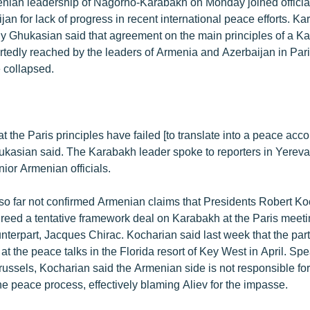
nian leadership of Nagorno-Karabakh on Monday joined officia
an for lack of progress in recent international peace efforts. K
y Ghukasian said that agreement on the main principles of a K
ortedly reached by the leaders of Armenia and Azerbaijan in Pari
 collapsed.
at the Paris principles have failed [to translate into a peace acc
ukasian said. The Karabakh leader spoke to reporters in Yere
ior Armenian officials.
so far not confirmed Armenian claims that Presidents Robert K
reed a tentative framework deal on Karabakh at the Paris meet
unterpart, Jacques Chirac. Kocharian said last week that the pa
 at the peace talks in the Florida resort of Key West in April. S
russels, Kocharian said the Armenian side is not responsible fo
e peace process, effectively blaming Aliev for the impasse.