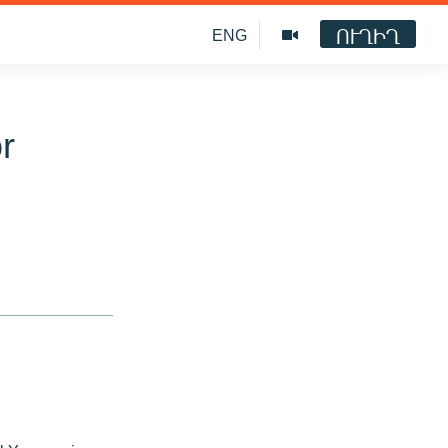
ՈՒՂԻՂ
ENG
r