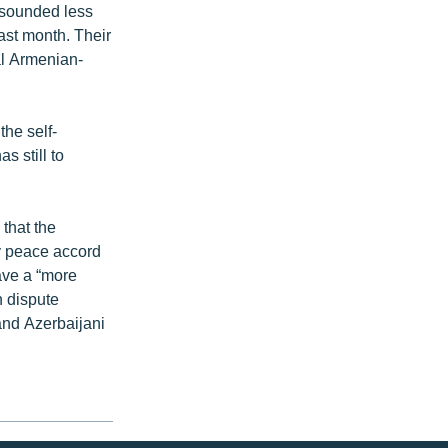
 sounded less
last month. Their
al Armenian-
the self-
 still to
that the
y peace accord
ave a “more
h dispute
 and Azerbaijani