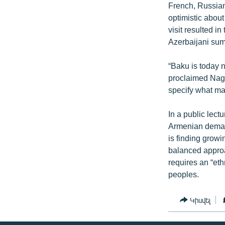
French, Russian
optimistic about
visit resulted i
Azerbaijani sum
“Baku is today n
proclaimed Nago
specify what ma
In a public lec
Armenian demand
is finding grow
balanced approac
requires an “eth
peoples.
Կիսվել