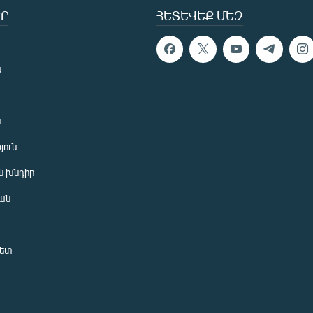
Ր
ՀԵՏԵՎԵՔ ՄԵԶ
ն
ն
յուն
 խնդիր
ան
նետ