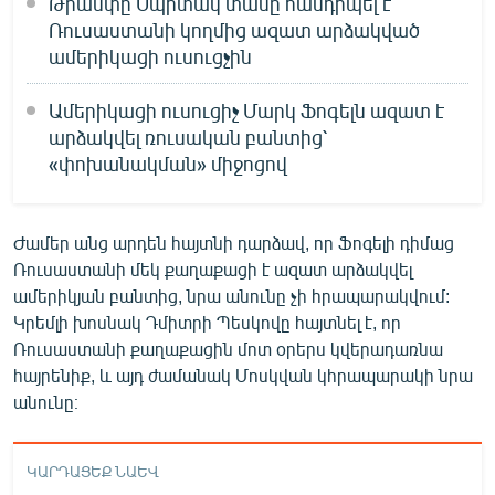
Թրամփը Սպիտակ տանը հանդիպել է
English
Ռուսաստանի կողմից ազատ արձակված
ամերիկացի ուսուցչին
Русский
Ամերիկացի ուսուցիչ Մարկ Ֆոգելն ազատ է
ՀԵՏԵՎԵՔ ՄԵԶ
արձակվել ռուսական բանտից՝
«փոխանակման» միջոցով
Ժամեր անց արդեն հայտնի դարձավ, որ Ֆոգելի դիմաց
Ռուսաստանի մեկ քաղաքացի է ազատ արձակվել
«Ազատության» բոլոր կայքերը
ամերիկյան բանտից, նրա անունը չի հրապարակվում:
Կրեմլի խոսնակ Դմիտրի Պեսկովը հայտնել է, որ
Ռուսաստանի քաղաքացին մոտ օրերս կվերադառնա
հայրենիք, և այդ ժամանակ Մոսկվան կհրապարակի նրա
անունը։
ԿԱՐԴԱՑԵՔ ՆԱԵՎ