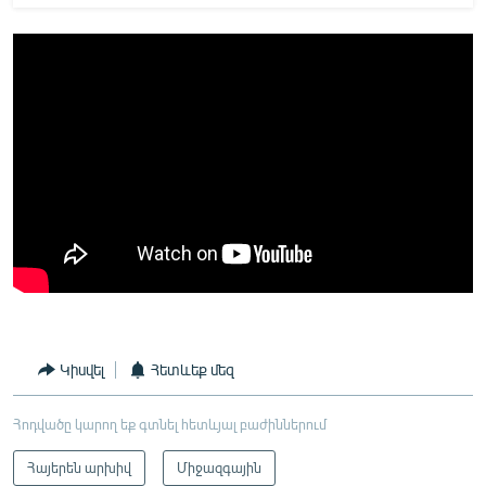
Կիսվել
Հետևեք մեզ
Հոդվածը կարող եք գտնել հետևյալ բաժիններում
Հայերեն արխիվ
Միջազգային