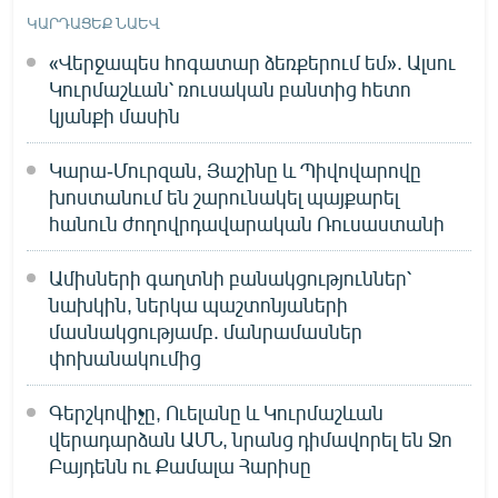
ԿԱՐԴԱՑԵՔ ՆԱԵՎ
«Վերջապես հոգատար ձեռքերում եմ». Ալսու
Կուրմաշևան՝ ռուսական բանտից հետո
կյանքի մասին
Կարա-Մուրզան, Յաշինը և Պիվովարովը
խոստանում են շարունակել պայքարել
հանուն ժողովրդավարական Ռուսաստանի
Ամիսների գաղտնի բանակցություններ՝
նախկին, ներկա պաշտոնյաների
մասնակցությամբ. մանրամասներ
փոխանակումից
Գերշկովիչը, Ուելանը և Կուրմաշևան
վերադարձան ԱՄՆ, նրանց դիմավորել են Ջո
Բայդենն ու Քամալա Հարիսը