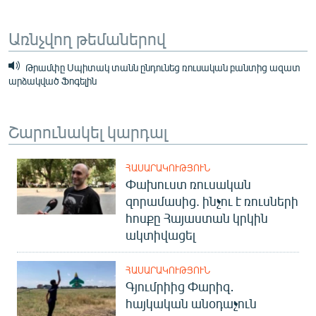
Առնչվող թեմաներով
Թրամփը Սպիտակ տանն ընդունեց ռուսական բանտից ազատ
արձակված Ֆոգելին
Շարունակել կարդալ
ՀԱՍԱՐԱԿՈՒԹՅՈՒՆ
Փախուստ ռուսական
զորամասից. ինչու է ռուսների
հոսքը Հայաստան կրկին
ակտիվացել
ՀԱՍԱՐԱԿՈՒԹՅՈՒՆ
Գյումրիից Փարիզ․
հայկական անօդաչուն