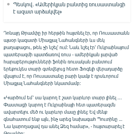
Պեսկով․ «Ամերիկյան բանտից ռուսաստանցի
է ազատ արձակվել»
Դոնալդ Թրամփը իր հերթին հայտնել էր, որ Ռուսաստանն
այսօր կազատի Միացյալ Նահանգների ևս մեկ
քաղաքացու, թեև չի նշել՝ ում: Նաև նշել էր՝ Ուկրաինայում
պատերազմի պատճառով ռուս - ամերիկյան լարված
հարաբերությունների ֆոնին ռուսական բանտում
երեքուկես տարի գտնվելուց հետո Ֆոգելի վերադարձը
վկայում է, որ Ռուսաստանը բարի կամք է դրսևորում
Միացյալ Նահանգների նկատմամբ:
«Կարծում եմ՝ սա կարող է շատ կարևոր տարր լինել …
Փաստացի կարող է Ուկրաինայի հետ պատերազմն
ավարտելու մեծ ու կարևոր մասը լինել: Եվ մենք
գնահատում ենք այն, ինչ արեց նախագահ Պուտինը ...
Նա կարողացավ դա անել Ձեզ համար», - հայտարարել է
Թրամփը: