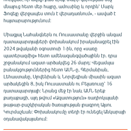
մնալուց հետո մեր հայրը, ամուսինը և որդին՝ Մարկ
Ֆոգելը վերջապես տուն է վերադառնում», - ասված է
հայտարարությունում:
Միացյալ Նահանգներն ու Ռուսաստանը վերջին անգամ
դատապարտյալների փոխանակում իրականացրել էին
2024 թվականի օգոստոսի 1-ին, որը «սառը
պատերազմից» հետո ամենազանգվածայինն էր. դրա
շրջանակում ազատ արձակվեց 26 մարդ: Վեցամսյա
բանակցություններից հետո ԱՄՆ-ը, Գերմանիան,
Լեհաստանը, Սլովենիան և Նորվեգիան միասին ազատ
արձակեցին 8, իսկ Ռուսաստանն ու Բելառուսը՝ 16
դատապարտյալի: Նրանց մեջ էր նաև ԱՄՆ երեք
քաղաքացի, այդ թվում «Ազատություն» ռադիոկայանի
թաթար-բաշկիրական ծառայության լրագրող Ալսու
Կուրմաշևան: Փոխանակումը տեղի էր ունեցել Անկարայի
օդանավակայանում: