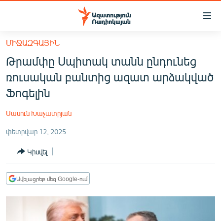
Մատչելիության
հղումներ
Անցնել
ՄԻՋԱԶԳԱՅԻՆ
հիմնական
ԱԶԱՏՈՒԹՅՈՒՆ TV
Թրամփը Սպիտակ տանն ընդունեց
բովանդակությանը
ՀԱՅԱՍՏԱՆ
Անցնել
ռուսական բանտից ազատ արձակված
հիմնական
ՔԱՂԱՔԱԿԱՆ
Ֆոգելին
մենյուին
ԸՆՏՐՈՒԹՅՈՒՆՆԵՐ 2026
Որոնում
Սասուն Խաչատրյան
ԻՐԱՎՈՒՆՔ
փետրվար 12, 2025
ՀԱՍԱՐԱԿՈՒԹՅՈՒՆ
Կիսվել
ՏՆՏԵՍՈՒԹՅՈՒՆ
ՂԱՐԱԲԱՂ
Ավելացրեք մեզ Google-ում
ՊԱՏԵՐԱԶՄԻ 6 ՇԱԲԱԹՆԵՐԸ
ՏԱՐԱԾԱՇՐՋԱՆ