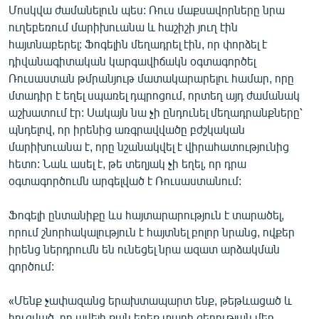
Մոսկվա ժամանելուն պես: Ռուս մաքսավորները նրա
ուղեբեռում մարիխուանա և հաշիշի յուղ էին
հայտնաբերել: Ֆոգելին մեղադրել էին, որ փորձել է
դիվանագիտական կարգավիճակն օգտագործել
Ռուսաստան թմրանյութ մատակարարելու համար, որը
մտադիր է եղել սպառել դպրոցում, որտեղ այդ ժամանակ
աշխատում էր: Սակայն նա չի ընդունել մեղադրանքները՝
պնդելով, որ իրենից առգրավվածը բժշկական
մարիխուանա է, որը նշանակվել է վիրահատությունից
հետո: Նաև ասել է, թե տեղյակ չի եղել, որ դրա
օգտագործումն արգելված է Ռուսաստանում:
Ֆոգելի ընտանիքը ևս հայտարարություն է տարածել,
որում շնորհակալություն է հայտնել բոլոր նրանց, ովքեր
իրենց ներդրումն են ունեցել նրա ազատ արձակման
գործում:
«Մենք չափազանց երախտապարտ ենք, թեթևացած և
հուզված, որ ավելի քան երեք տարի գերության մեջ