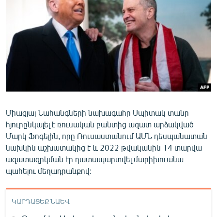
ՄԻՋԱԶԳԱՅԻՆ
ՄՇԱԿՈՒՅԹ
ՍՊՈՐՏ
ՄԵԿՆԱԲԱՆՈՒԹՅՈՒՆ
ՏՏ ԵՒ ԻՆՏԵՐՆԵՏ
ԿՈՐՈՆԱՎԻՐՈՒՍ
Միացյալ Նահանգների նախագահը Սպիտակ տանը
ԱՐԽԻՎ
հյուրընկալել է ռուսական բանտից ազատ արձակված
ՏԵՍԱՆՅՈՒԹԵՐ
Մարկ Ֆոգելին, որը Ռուսաստանում ԱՄՆ դեսպանատան
նախկին աշխատակից է և 2022 թվականին 14 տարվա
ԲԱՆԱՎԵՃ
ազատազրկման էր դատապարտվել մարիխուանա
ՁԳՏԵԼՈՎ ԼԱՎԱԳՈՒՅՆԻՆ
պահելու մեղադրանքով:
ՓՈԴՔԱՍԹ
ԿԱՐԴԱՑԵՔ ՆԱԵՎ
Հայերեն