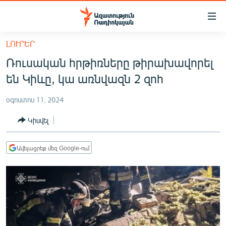
Մատչելիության
հղումներ
Անցնել
ԼՈՒՐԵՐ
հիմնական
ԱԶԱՏՈՒԹՅՈՒՆ TV
Ռուսական հրթիռները թիրախավորել
բովանդակությանը
ՀԱՅԱՍՏԱՆ
Անցնել
են Կիևը, կա առնվազն 2 զոհ
հիմնական
ՔԱՂԱՔԱԿԱՆ
մենյուին
օգոստոս 11, 2024
ԸՆՏՐՈՒԹՅՈՒՆՆԵՐ 2026
Որոնում
Կիսվել
ԻՐԱՎՈՒՆՔ
ՀԱՍԱՐԱԿՈՒԹՅՈՒՆ
Ավելացրեք մեզ Google-ում
ՏՆՏԵՍՈՒԹՅՈՒՆ
ՂԱՐԱԲԱՂ
ՊԱՏԵՐԱԶՄԻ 6 ՇԱԲԱԹՆԵՐԸ
ՏԱՐԱԾԱՇՐՋԱՆ