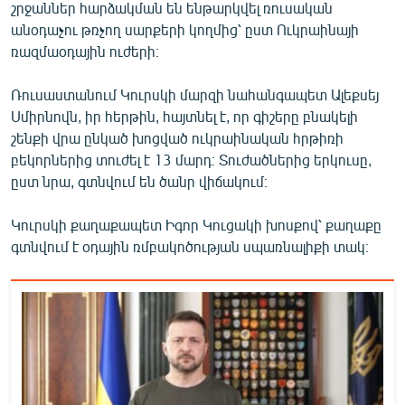
շրջաններ հարձակման են ենթարկվել ռուսական
English
անօդաչու թռչող սարքերի կողմից՝ ըստ Ուկրաինայի
Русский
ռազմաօդային ուժերի։
Ռուսաստանում Կուրսկի մարզի նահանգապետ Ալեքսեյ
ՀԵՏԵՎԵՔ ՄԵԶ
Սմիրնովն, իր հերթին, հայտնել է, որ գիշերը բնակելի
շենքի վրա ընկած խոցված ուկրաինական հրթիռի
բեկորներից տուժել է 13 մարդ։ Տուժածներից երկուսը,
ըստ նրա, գտնվում են ծանր վիճակում։
«Ազատության» բոլոր կայքերը
Կուրսկի քաղաքապետ Իգոր Կուցակի խոսքով՝ քաղաքը
գտնվում է օդային ռմբակոծության սպառնալիքի տակ։