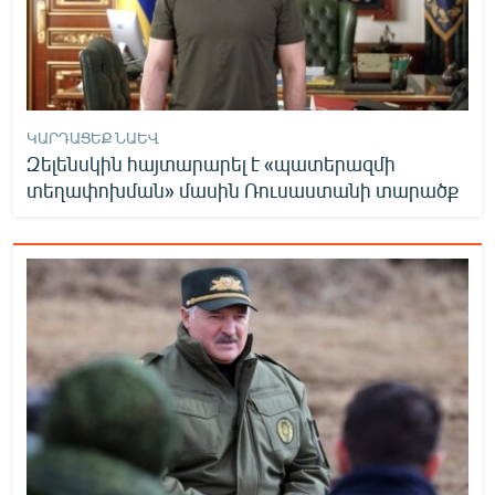
ԿԱՐԴԱՑԵՔ ՆԱԵՎ
Զելենսկին հայտարարել է «պատերազմի
տեղափոխման» մասին Ռուսաստանի տարածք