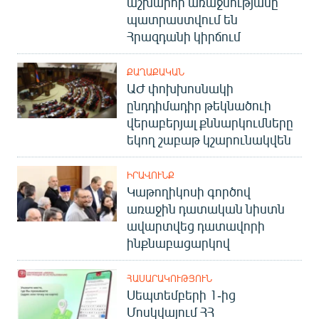
աշխարհի առաջնությանը
պատրաստվում են
Հրազդանի կիրճում
ՔԱՂԱՔԱԿԱՆ
ԱԺ փոխխոսնակի
ընդդիմադիր թեկնածուի
վերաբերյալ քննարկումները
եկող շաբաթ կշարունակվեն
ԻՐԱՎՈՒՆՔ
Կաթողիկոսի գործով
առաջին դատական նիստն
ավարտվեց դատավորի
ինքնաբացարկով
ՀԱՍԱՐԱԿՈՒԹՅՈՒՆ
Սեպտեմբերի 1-ից
Մոսկվայում ՀՀ