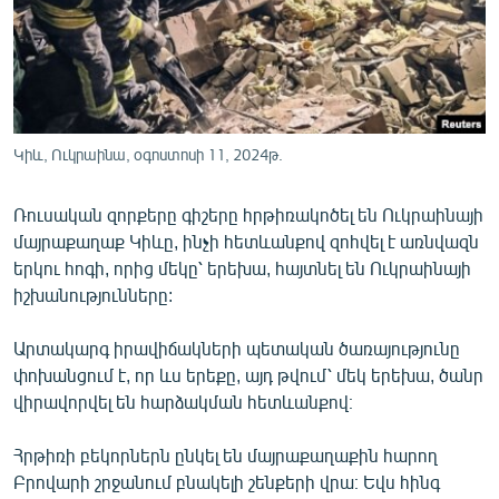
ՄԻՋԱԶԳԱՅԻՆ
ՄՇԱԿՈՒՅԹ
ՍՊՈՐՏ
ՄԵԿՆԱԲԱՆՈՒԹՅՈՒՆ
Կիև, Ուկրաինա, օգոստոսի 11, 2024թ.
ՏՏ ԵՒ ԻՆՏԵՐՆԵՏ
Ռուսական զորքերը գիշերը հրթիռակոծել են Ուկրաինայի
ԿՈՐՈՆԱՎԻՐՈՒՍ
մայրաքաղաք Կիևը, ինչի հետևանքով զոհվել է առնվազն
ԱՐԽԻՎ
երկու հոգի, որից մեկը՝ երեխա, հայտնել են Ուկրաինայի
իշխանությունները:
ՏԵՍԱՆՅՈՒԹԵՐ
ԲԱՆԱՎԵՃ
Արտակարգ իրավիճակների պետական ծառայությունը
փոխանցում է, որ ևս երեքը, այդ թվում՝ մեկ երեխա, ծանր
ՁԳՏԵԼՈՎ ԼԱՎԱԳՈՒՅՆԻՆ
վիրավորվել են հարձակման հետևանքով։
ՓՈԴՔԱՍԹ
Հրթիռի բեկորներն ընկել են մայրաքաղաքին հարող
Հայերեն
Բրովարի շրջանում բնակելի շենքերի վրա։ Եվս հինգ