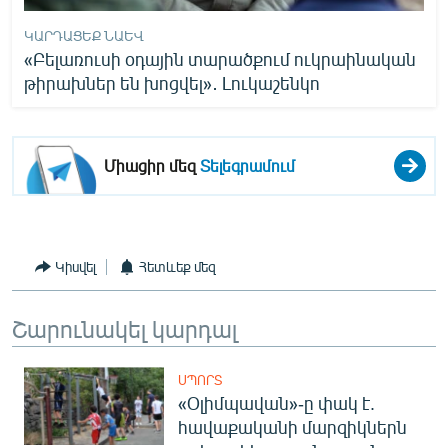
ԿԱՐԴԱՑԵՔ ՆԱԵՎ
«Բելառուսի օդային տարածքում ուկրաինական
թիրախներ են խոցվել»․ Լուկաշենկո
Միացիր մեզ
Տելեգրամում
Կիսվել
Հետևեք մեզ
Շարունակել կարդալ
ՍՊՈՐՏ
«Օլիմպավան»-ը փակ է.
հավաքականի մարզիկներն