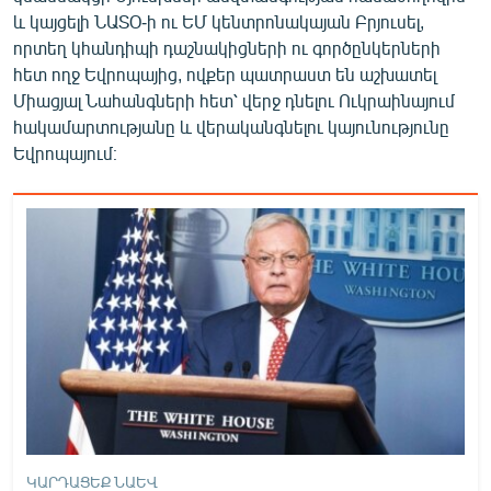
English
և կայցելի ՆԱՏՕ-ի ու ԵՄ կենտրոնակայան Բրյուսել,
որտեղ կհանդիպի դաշնակիցների ու գործընկերների
Русский
հետ ողջ Եվրոպայից, ովքեր պատրաստ են աշխատել
Միացյալ Նահանգների հետ՝ վերջ դնելու Ուկրաինայում
ՀԵՏԵՎԵՔ ՄԵԶ
հակամարտությանը և վերականգնելու կայունությունը
Եվրոպայում։
«Ազատության» բոլոր կայքերը
ԿԱՐԴԱՑԵՔ ՆԱԵՎ