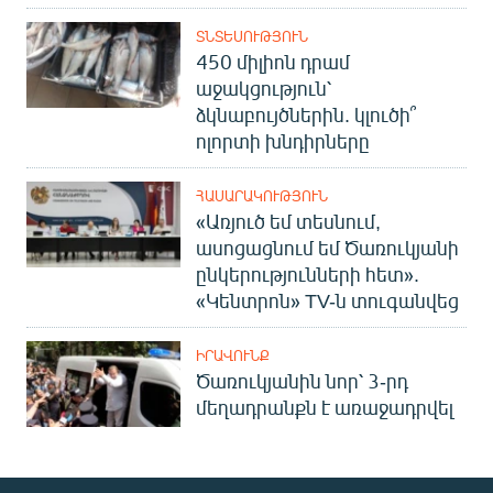
ՏՆՏԵՍՈՒԹՅՈՒՆ
450 միլիոն դրամ
աջակցություն՝
ձկնաբույծներին. կլուծի՞
ոլորտի խնդիրները
ՀԱՍԱՐԱԿՈՒԹՅՈՒՆ
«Առյուծ եմ տեսնում,
ասոցացնում եմ Ծառուկյանի
ընկերությունների հետ».
«Կենտրոն» TV-ն տուգանվեց
ԻՐԱՎՈՒՆՔ
Ծառուկյանին նոր՝ 3-րդ
մեղադրանքն է առաջադրվել