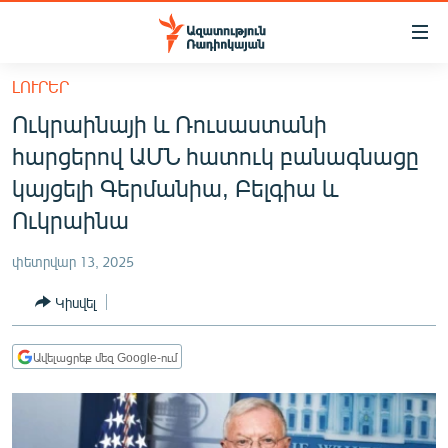
Մատչելիության
հղումներ
Անցնել
ԼՈՒՐԵՐ
հիմնական
ԱԶԱՏՈՒԹՅՈՒՆ TV
Ուկրաինայի և Ռուսաստանի
բովանդակությանը
ՀԱՅԱՍՏԱՆ
Անցնել
հարցերով ԱՄՆ հատուկ բանագնացը
հիմնական
ՔԱՂԱՔԱԿԱՆ
կայցելի Գերմանիա, Բելգիա և
մենյուին
ԸՆՏՐՈՒԹՅՈՒՆՆԵՐ 2026
Ուկրաինա
Որոնում
ԻՐԱՎՈՒՆՔ
փետրվար 13, 2025
ՀԱՍԱՐԱԿՈՒԹՅՈՒՆ
Կիսվել
ՏՆՏԵՍՈՒԹՅՈՒՆ
ՂԱՐԱԲԱՂ
Ավելացրեք մեզ Google-ում
ՊԱՏԵՐԱԶՄԻ 6 ՇԱԲԱԹՆԵՐԸ
ՏԱՐԱԾԱՇՐՋԱՆ