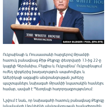
ՄԻՋԱԶԳԱՅԻՆ
ՄՇԱԿՈՒՅԹ
ՍՊՈՐՏ
ՄԵԿՆԱԲԱՆՈՒԹՅՈՒՆ
ՏՏ ԵՒ ԻՆՏԵՐՆԵՏ
ԿՈՐՈՆԱՎԻՐՈՒՍ
Ուկրաինայի և Ռուսաստանի հարցերով Թրամփի
ԱՐԽԻՎ
հատուկ բանագնաց Քիթ Քելլոգը փետրվարի 13-ից 22-ը
ՏԵՍԱՆՅՈՒԹԵՐ
կայցելի Գերմանիա, Բելգիա և Ուկրաինա՝ Ուկրաինայում
ուժեղ դիրքերից խաղաղություն ապահովելու և
ԲԱՆԱՎԵՃ
Ամերիկայի ազգային անվտանգության շահերը
ՁԳՏԵԼՈՎ ԼԱՎԱԳՈՒՅՆԻՆ
պաշտպանելու նախագահ Թրամփի նպատակին հասնելու
համար, ասված է Պետդեպի հաղորդագրությունում։
ՓՈԴՔԱՍԹ
Նշվում է նաև, որ նախագահի հատուկ բանագնաց Քելլոգը
Հայերեն
կմասնակցի Մյունխենի անվտանգության համաժողովին