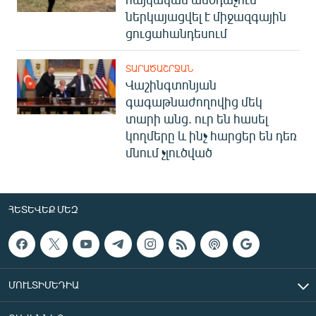
ներկայացվել է միջազգային
ցուցահանդեսում
ՏԱՐԱԾԱՇՐՋԱՆ
Վաշինգտոնյան
գագաթնաժողովից մեկ
տարի անց. ուր են հասել
կողմերը և ինչ հարցեր են դեռ
մնում չլուծված
ՀԵՏԵՎԵՔ ՄԵԶ
ՄՈՒԼՏԻՄԵԴԻԱ