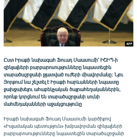
ՄԻՋԱԶԳԱՅԻՆ
ՄՇԱԿՈՒՅԹ
ՍՊՈՐՏ
ՄԵԿՆԱԲԱՆՈՒԹՅՈՒՆ
ՏՏ ԵՒ ԻՆՏԵՐՆԵՏ
Ըստ Իրաքի նախագահ Ֆուադ Մաասումի՝ ԻՇԻՊ-ի
ԿՈՐՈՆԱՎԻՐՈՒՍ
զինյալների բարբարոսությունները նպաստեցին
ԱՐԽԻՎ
տարածաշրջանի ջլատված ուժերի միավորմանը: Նյու
Յորքում նա շեշտել է Իրաքի հարևանների նպաստը
ՏԵՍԱՆՅՈՒԹԵՐ
ջախջախելու ահաբեկչական ծայրահեղականներին,
ԲԱՆԱՎԵՃ
որոնք կորցնում են տարածաշրջանի սունի
մահմեդականների աջակցությունը
ՁԳՏԵԼՈՎ ԼԱՎԱԳՈՒՅՆԻՆ
ՓՈԴՔԱՍԹ
Իրաքի նախագահ Ֆուադ Մաասումի կարծիքով
«Իսլամական պետություն» խմբավորման զինյալների
Հայերեն
բարբարոսությունները նպաստեցին տարածաշրջանի