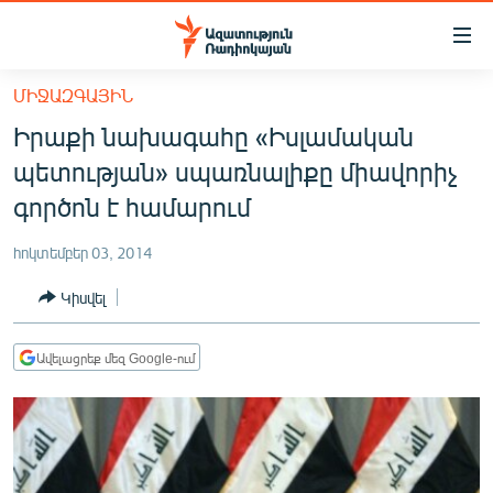
Մատչելիության
հղումներ
Անցնել
ՄԻՋԱԶԳԱՅԻՆ
հիմնական
ԱԶԱՏՈՒԹՅՈՒՆ TV
Իրաքի նախագահը «Իսլամական
բովանդակությանը
ՀԱՅԱՍՏԱՆ
Անցնել
պետության» սպառնալիքը միավորիչ
հիմնական
ՔԱՂԱՔԱԿԱՆ
գործոն է համարում
մենյուին
ԸՆՏՐՈՒԹՅՈՒՆՆԵՐ 2026
Որոնում
հոկտեմբեր 03, 2014
ԻՐԱՎՈՒՆՔ
Կիսվել
ՀԱՍԱՐԱԿՈՒԹՅՈՒՆ
ՏՆՏԵՍՈՒԹՅՈՒՆ
Ավելացրեք մեզ Google-ում
ՂԱՐԱԲԱՂ
ՊԱՏԵՐԱԶՄԻ 6 ՇԱԲԱԹՆԵՐԸ
ՏԱՐԱԾԱՇՐՋԱՆ