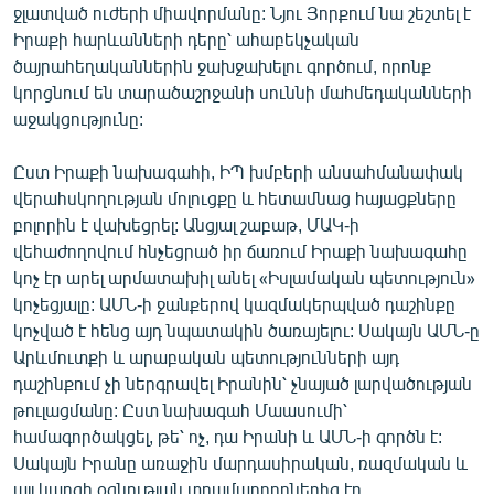
ջլատված ուժերի միավորմանը: Նյու Յորքում նա շեշտել է
English
Իրաքի հարևանների դերը՝ ահաբեկչական
Русский
ծայրահեղականներին ջախջախելու գործում, որոնք
կորցնում են տարածաշրջանի սուննի մահմեդականների
աջակցությունը:
ՀԵՏԵՎԵՔ ՄԵԶ
Ըստ Իրաքի նախագահի, ԻՊ խմբերի անսահմանափակ
վերահսկողության մոլուցքը և հետամնաց հայացքները
բոլորին է վախեցրել: Անցյալ շաբաթ, ՄԱԿ-ի
վեհաժողովում հնչեցրած իր ճառում Իրաքի նախագահը
«Ազատության» բոլոր կայքերը
կոչ էր արել արմատախիլ անել «Իսլամական պետություն»
կոչեցյալը: ԱՄՆ-ի ջանքերով կազմակերպված դաշինքը
կոչված է հենց այդ նպատակին ծառայելու: Սակայն ԱՄՆ-ը
Արևմուտքի և արաբական պետությունների այդ
դաշինքում չի ներգրավել Իրանին՝ չնայած լարվածության
թուլացմանը: Ըստ նախագահ Մաասումի՝
համագործակցել, թե՝ ոչ, դա Իրանի և ԱՄՆ-ի գործն է:
Սակայն Իրանը առաջին մարդասիրական, ռազմական և
այլ կարգի օգնության տրամադրողներից էր