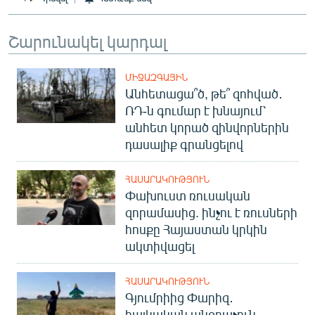
Շարունակել կարդալ
ՄԻՋԱԶԳԱՅԻՆ
Անհետացա՞ծ, թե՞ զոհված․
ՌԴ-ն գումար է խնայում՝
անհետ կորած զինվորներին
դասալիք գրանցելով
ՀԱՍԱՐԱԿՈՒԹՅՈՒՆ
Փախուստ ռուսական
զորամասից. ինչու է ռուսների
հոսքը Հայաստան կրկին
ակտիվացել
ՀԱՍԱՐԱԿՈՒԹՅՈՒՆ
Գյումրիից Փարիզ․
հայկական անօդաչուն