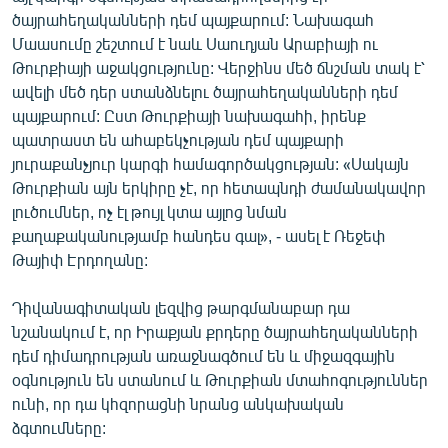
ծայրահեղականների դեմ պայքարում: Նախագահ
Մաասումը շեշտում է նաև Սաուդյան Արաբիայի ու
Թուրքիայի աջակցությունը: Վերջինս մեծ ճնշման տակ է՝
ավելի մեծ դեր ստանձնելու ծայրահեղականների դեմ
պայքարում: Ըստ Թուրքիայի նախագահի, իրենք
պատրաստ են ահաբեկչության դեմ պայքարի
յուրաքանչյուր կարգի համագործակցության: «Սակայն
Թուրքիան այն երկիրը չէ, որ հետապնդի ժամանակավոր
լուծումներ, ոչ էլ թույլ կտա այլոց նման
քաղաքականությամբ հանդես գալ», - ասել է Ռեջեփ
Թայիփ Էրդողանը:
Դիվանագիտական լեզվից թարգմանաբար դա
նշանակում է, որ Իրաքյան քրդերը ծայրահեղականների
դեմ դիմադրության առաջնագծում են և միջազգային
օգնություն են ստանում և Թուրքիան մտահոգություններ
ունի, որ դա կհզորացնի նրանց անկախական
ձգտումները: