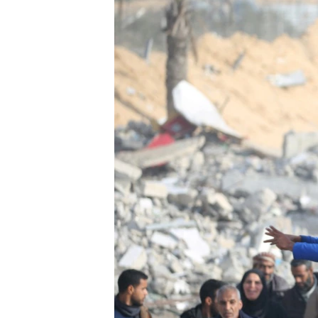
ՄԻՋԱԶԳԱՅԻՆ
ՄՇԱԿՈՒՅԹ
ՍՊՈՐՏ
ՄԵԿՆԱԲԱՆՈՒԹՅՈՒՆ
ՏՏ ԵՒ ԻՆՏԵՐՆԵՏ
ԿՈՐՈՆԱՎԻՐՈՒՍ
ԱՐԽԻՎ
ՏԵՍԱՆՅՈՒԹԵՐ
ԲԱՆԱՎԵՃ
ՁԳՏԵԼՈՎ ԼԱՎԱԳՈՒՅՆԻՆ
ՓՈԴՔԱՍԹ