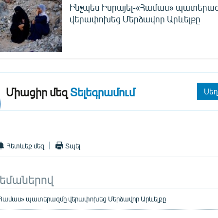
Ինչպես Իսրայել-«Համաս» պատերա
վերափոխեց Մերձավոր Արևելքը
Միացիր մեզ
Տելեգրամում
Սեղ
Հետևեք մեզ
Տպել
թեմաներով
-«Համաս» պատերազմը վերափոխեց Մերձավոր Արևելքը