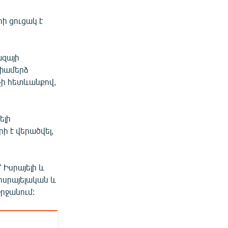
րի ցուցակ է
ազայի
ափամերձ
չի հետևանքով,
ելի
ի է վերածվել,
Իսրայելի և
իսրայելական և
րջանում: