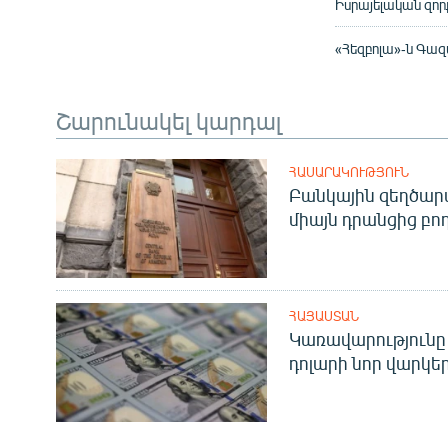
Իսրայելական զոր
«Հեզբոլա»-ն Գա
Շարունակել կարդալ
ՀԱՍԱՐԱԿՈՒԹՅՈՒՆ
Բանկային զեղծարա
միայն դրանցից բող
ՀԱՅԱՍՏԱՆ
Կառավարությունը 
դոլարի նոր վարկեր