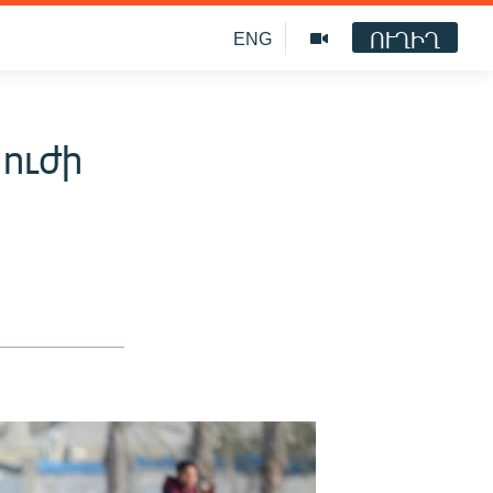
ՈՒՂԻՂ
ENG
ուժի