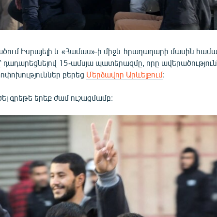
ծում Իսրայելի և «Համաս»-ի միջև հրադադարի մասին համ
ել՝ դադարեցնելով 15-ամսյա պատերազմը, որը ավերածությունն
փոխություններ բերեց
Մերձավոր Արևելքում
:
րծել գրեթե երեք ժամ ուշացմամբ: