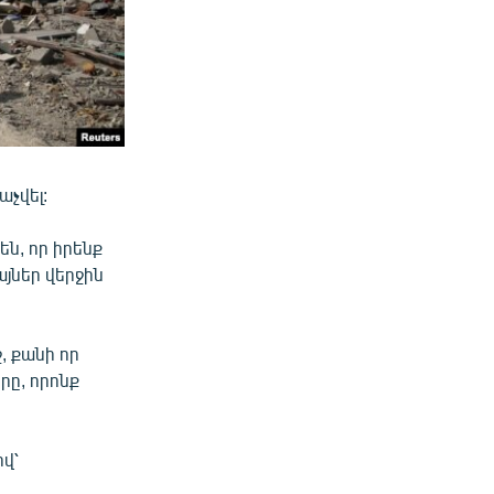
չվել:
ն, որ իրենք
այներ վերջին
, քանի որ
րը, որոնք
վ՝