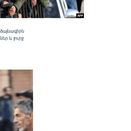
աձայնագիրն
եր և լուրջ