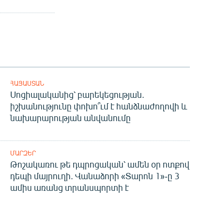
ՀԱՅԱՍՏԱՆ
Սոցիալականից՝ բարեկեցության.
իշխանությունը փոխո՞ւմ է հանձնաժողովի և
նախարարության անվանումը
ՄԱՐԶԵՐ
Թոշակառու թե դպրոցական՝ ամեն օր ոտքով
դեպի մայրուղի. Վանաձորի «Տարոն 1»-ը 3
ամիս առանց տրանսպորտի է