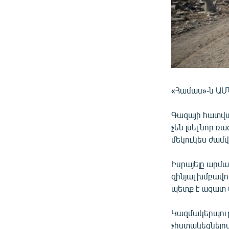
«Համաս»-ն ԱՄՆ
Գազայի հատվա
չեն լսել նոր 
մեկուկես ժամվ
Իսրայելը արմա
զինյալ խմբավո
պետք է ազատ 
Կազմակերպութ
չհստակեցնելով