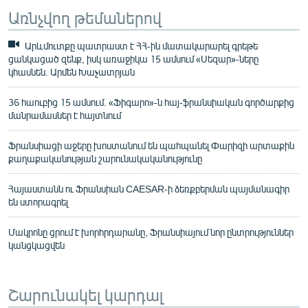
Առնչվող թեմաներով
Արևմուտքը պատրաստ է ՀՀ-ին մատակարարել գրեթե
ցանկացած զենք, իսկ առաջիկա 15 ամսում «Սեզար»-ները
կհասնեն. Արմեն Խաչատրյան
36 հաուբից 15 ամսում. «Ֆիգարո»-ն հայ-ֆրանսիական գործարքից
մանրամասներ է հայտնում
Ֆրանսիացի աջերը խոստանում են պահպանել Փարիզի արտաքին
քաղաքականության շարունակականությունը
Հայաստանն ու Ֆրանսիան CAESAR-ի ձեռքբերման պայմանագիր
են ստորագրել
Մակրոնը ցրում է խորհրդարանը, Ֆրանսիայում նոր ընտրություններ
կանցկացվեն
Շարունակել կարդալ