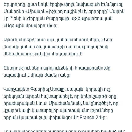
Երկրորդը, ըստ նույն էքզիթ փոլի, նախագահ Էմանյուել
English
Մակրոնի «Միասին» իշխող դաշինքն է, երրորդը՝ Մարին
Русский
Լը Պենի և Ժորդան Բարդելայի աջ ծայրահեղական
«Ազգային միավորում»-ը։
ՀԵՏԵՎԵՔ ՄԵԶ
Այնուհանդերձ, ըստ այս կանխատեսումների, «Նոր
ժողովրդական ճակատ»-ը չի ստանա բացարձակ
մեծամասնություն խորհրդարանում:
Ընտրությունների արդյունքների հրապարակումը
«Ազատության» բոլոր կայքերը
սպասվում է միայն ժամեր անց:
Վարչապետ Գաբրիել Ատալը, սակայն, կիրակի ուշ
երեկոյան արդեն հայտարարել է, որ երկուշաբթի օրը
հրաժարական կտա։ Միաժամանակ, նա ընդգծել է, որ
կշարունակի կատարել իր պարտականությունները
որքան կպահանջվի, փոխանցում է France 24-ը։
Լրատվամիջոցների հաղորդագրությունների համաձայն՝