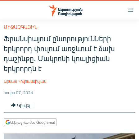
Մատչելիության
հղումներ
Անցնել
ՄԻՋԱԶԳԱՅԻՆ
հիմնական
ԱԶԱՏՈՒԹՅՈՒՆ TV
Ֆրանսիայում ընտրությունների
բովանդակությանը
ՀԱՅԱՍՏԱՆ
Անցնել
երկրորդ փուլում առջևում է ձախ
հիմնական
ՔԱՂԱՔԱԿԱՆ
դաշինքը, Մակրոնի կոալիցիան
մենյուին
ԸՆՏՐՈՒԹՅՈՒՆՆԵՐ 2026
երկրորդն է
Որոնում
ԻՐԱՎՈՒՆՔ
Արման Հովհաննիսյան
ՀԱՍԱՐԱԿՈՒԹՅՈՒՆ
հուլիս 07, 2024
ՏՆՏԵՍՈՒԹՅՈՒՆ
Կիսվել
ՂԱՐԱԲԱՂ
ՊԱՏԵՐԱԶՄԻ 6 ՇԱԲԱԹՆԵՐԸ
Ավելացրեք մեզ Google-ում
ՏԱՐԱԾԱՇՐՋԱՆ