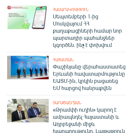
ՀԱՍԱՐԱԿՈՒԹՅՈՒՆ
Սեպտեմբերի 1-ից
Մոսկվայում ՀՀ
քաղաքացիների համար նոր
պարտադիր պահանջներ
կգործեն. ինչ է փոխվում
ՀԱՅԱՍՏԱՆ
Փաշինյանը վերահաստատեց
Երևանի հավատարմությունը
ԵԱՏՄ-ին, կրկին բացառեց
ԵՄ հարցով հանրաքվեն
ՏԱՐԱԾԱՇՐՋԱՆ
«Թրամփի ուղին» կարող է
ամրապնդել Հայաստանի և
Ադրբեջանի միջև
խաղաղությունը. Լայթսթոուն