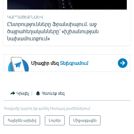
ԿԱՐԴԱՑԵՔ ՆԱԵՎ
Ընտրությունները Ֆրանսիայում. աջ
ծայրահեղականները՝ «իշխանության
նախամուտքում»
Միացիր մեզ
Տելեգրամում
Կիսվել
Հետևեք մեզ
Հոդվածը կարող եք գտնել հետևյալ բաժիններում
Հայերեն արխիվ
Լուրեր
Միջազգային