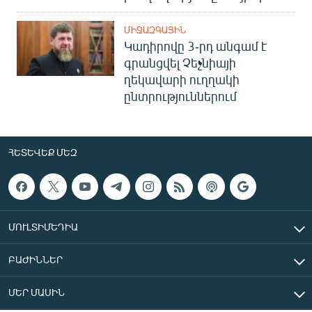
ՄԻՋԱԶԳԱՅԻՆ
Կադիրովը 3-րդ անգամ է
գրանցվել Չեչնիայի
ղեկավարի ուղղակի
ընտրություններում
ՀԵՏԵՎԵՔ ՄԵԶ
ՄՈՒԼՏԻՄԵԴԻԱ
ԲԱԺԻՆՆԵՐ
ՄԵՐ ՄԱՍԻՆ