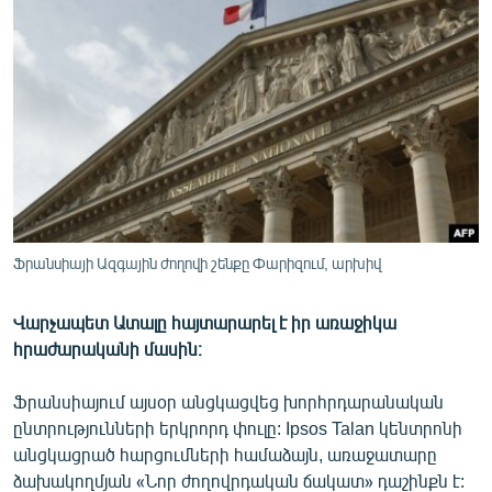
ՄԻՋԱԶԳԱՅԻՆ
ՄՇԱԿՈՒՅԹ
ՍՊՈՐՏ
ՄԵԿՆԱԲԱՆՈՒԹՅՈՒՆ
ՏՏ ԵՒ ԻՆՏԵՐՆԵՏ
ԿՈՐՈՆԱՎԻՐՈՒՍ
ԱՐԽԻՎ
Ֆրանսիայի Ազգային ժողովի շենքը Փարիզում, արխիվ
ՏԵՍԱՆՅՈՒԹԵՐ
Վարչապետ Ատալը հայտարարել է իր առաջիկա
ԲԱՆԱՎԵՃ
հրաժարականի մասին։
ՁԳՏԵԼՈՎ ԼԱՎԱԳՈՒՅՆԻՆ
Ֆրանսիայում այսօր անցկացվեց խորհրդարանական
ՓՈԴՔԱՍԹ
ընտրությունների երկրորդ փուլը: Ipsos Talan կենտրոնի
անցկացրած հարցումների համաձայն, առաջատարը
Հայերեն
ձախակողմյան «Նոր ժողովրդական ճակատ» դաշինքն է: