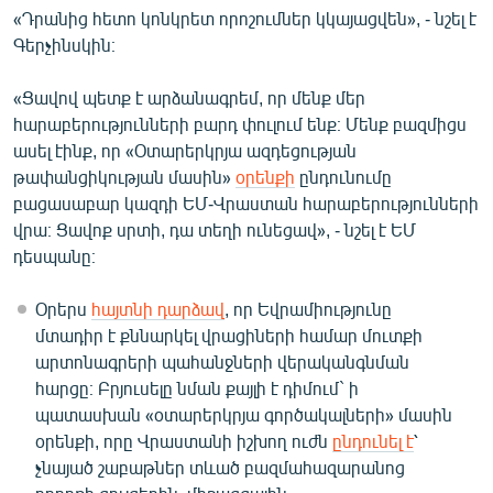
«Դրանից հետո կոնկրետ որոշումներ կկայացվեն», - նշել է
English
Գերչինսկին։
Русский
«Ցավով պետք է արձանագրեմ, որ մենք մեր
ՀԵՏԵՎԵՔ ՄԵԶ
հարաբերությունների բարդ փուլում ենք։ Մենք բազմիցս
ասել էինք, որ «Օտարերկրյա ազդեցության
թափանցիկության մասին»
օրենքի
ընդունումը
բացասաբար կազդի ԵՄ-Վրաստան հարաբերությունների
վրա։ Ցավոք սրտի, դա տեղի ունեցավ», - նշել է ԵՄ
դեսպանը։
«Ազատության» բոլոր կայքերը
Օրերս
հայտնի դարձավ
, որ Եվրամիությունը
մտադիր է քննարկել վրացիների համար մուտքի
արտոնագրերի պահանջների վերականգնման
հարցը։ Բրյուսելը նման քայլի է դիմում` ի
պատասխան «օտարերկրյա գործակալների» մասին
օրենքի, որը Վրաստանի իշխող ուժն
ընդունել է
՝
չնայած շաբաթներ տևած բազմահազարանոց