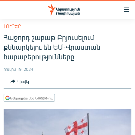
Մատչելիության
հղումներ
Անցնել
ԼՈՒՐԵՐ
հիմնական
ԱԶԱՏՈՒԹՅՈՒՆ TV
Հաջորդ շաբաթ Բրյուսելում
բովանդակությանը
ՀԱՅԱՍՏԱՆ
Անցնել
քննարկելու են ԵՄ-Վրաստան
հիմնական
ՔԱՂԱՔԱԿԱՆ
հարաբերությունները
մենյուին
ԸՆՏՐՈՒԹՅՈՒՆՆԵՐ 2026
Որոնում
հունիս 19, 2024
ԻՐԱՎՈՒՆՔ
Կիսվել
ՀԱՍԱՐԱԿՈՒԹՅՈՒՆ
ՏՆՏԵՍՈՒԹՅՈՒՆ
Ավելացրեք մեզ Google-ում
ՂԱՐԱԲԱՂ
ՊԱՏԵՐԱԶՄԻ 6 ՇԱԲԱԹՆԵՐԸ
ՏԱՐԱԾԱՇՐՋԱՆ