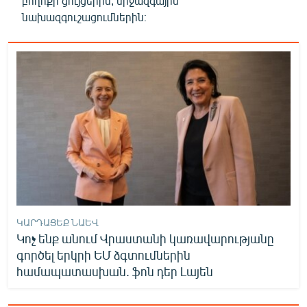
բողոքի ցույցերին, միջազգային
նախազգուշացումներին։
ԿԱՐԴԱՑԵՔ ՆԱԵՎ
Կոչ ենք անում Վրաստանի կառավարությանը
գործել երկրի ԵՄ ձգտումներին
համապատասխան. ֆոն դեր Լայեն