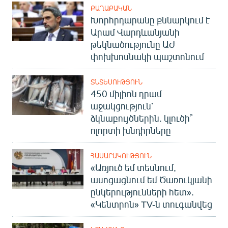
ՔԱՂԱՔԱԿԱՆ
Խորհրդարանը քննարկում է
Արամ Վարդևանյանի
թեկնածությունը ԱԺ
փոխխոսնակի պաշտոնում
ՏՆՏԵՍՈՒԹՅՈՒՆ
450 միլիոն դրամ
աջակցություն՝
ձկնաբույծներին. կլուծի՞
ոլորտի խնդիրները
ՀԱՍԱՐԱԿՈՒԹՅՈՒՆ
«Առյուծ եմ տեսնում,
ասոցացնում եմ Ծառուկյանի
ընկերությունների հետ».
«Կենտրոն» TV-ն տուգանվեց