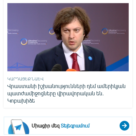
ԿԱՐԴԱՑԵՔ ՆԱԵՎ
Վրաստանի իշխանությունների դեմ ամերիկյան
պատժամիջոցները վիրավորական են.
Կոբախիձե
Միացիր մեզ
Տելեգրամում