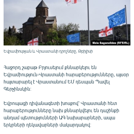
ՄԻՋԱԶԳԱՅԻՆ
ՄՇԱԿՈՒՅԹ
ՍՊՈՐՏ
ՄԵԿՆԱԲԱՆՈՒԹՅՈՒՆ
ՏՏ ԵՒ ԻՆՏԵՐՆԵՏ
Եվրամիության և Վրաստանի դրոշները, Թբիլիսի
ԿՈՐՈՆԱՎԻՐՈՒՍ
Հաջորդ շաբաթ Բրյուսելում քննարկելու են
ԱՐԽԻՎ
Եվրամիություն-Վրաստանի հարաբերությունները, այսօր
ՏԵՍԱՆՅՈՒԹԵՐ
հայտարարել է Վրաստանում ԵՄ դեսպան Պավել
Գերչինսկին։
ԲԱՆԱՎԵՃ
ՁԳՏԵԼՈՎ ԼԱՎԱԳՈՒՅՆԻՆ
Եվրոպացի դիվանագետի խոսքով՝ Վրաստանի հետ
հարաբերությունները նախ քննարկվելու են դաշինքի
ՓՈԴՔԱՍԹ
անդամ պետությունների ԱԳ նախարարների, ապա
երկրների ղեկավարների մակարդակով։
Հայերեն