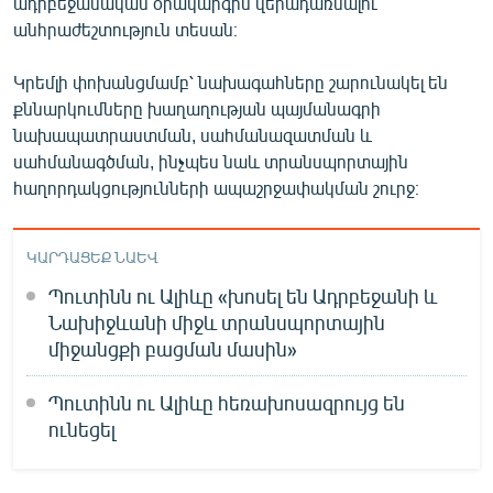
ադրբեջանական օրակարգին վերադառնալու
անհրաժեշտություն տեսան։
Կրեմլի փոխանցմամբ՝ նախագահները շարունակել են
քննարկումները խաղաղության պայմանագրի
նախապատրաստման, սահմանազատման և
սահմանագծման, ինչպես նաև տրանսպորտային
հաղորդակցությունների ապաշրջափակման շուրջ։
ԿԱՐԴԱՑԵՔ ՆԱԵՎ
Պուտինն ու Ալիևը «խոսել են Ադրբեջանի և
Նախիջևանի միջև տրանսպորտային
միջանցքի բացման մասին»
Պուտինն ու Ալիևը հեռախոսազրույց են
ունեցել