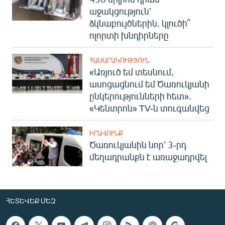
աջակցություն՝
ձկնաբույծներին. կլուծի՞
ոլորտի խնդիրները
ՀԱՍԱՐԱԿՈՒԹՅՈՒՆ
«Առյուծ եմ տեսնում,
ասոցացնում եմ Ծառուկյանի
ընկերությունների հետ».
«Կենտրոն» TV-ն տուգանվեց
ԻՐԱՎՈՒՆՔ
Ծառուկյանին նոր՝ 3-րդ
մեղադրանքն է առաջադրվել
ՀԵՏԵՎԵՔ ՄԵԶ