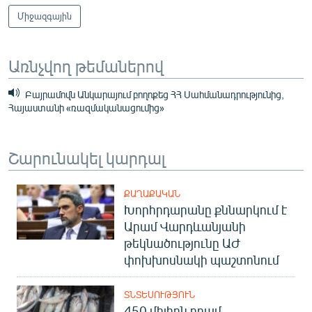
Միջազգային
Առնչվող թեմաներով
Բայրամովն Անկարայում բողոքեց ՀՀ Սահմանադրությունից,
Հայաստանի «ռազմականացումից»
Շարունակել կարդալ
ՔԱՂԱՔԱԿԱՆ
Խորհրդարանը քննարկում է
Արամ Վարդևանյանի
թեկնածությունը ԱԺ
փոխխոսնակի պաշտոնում
ՏՆՏԵՍՈՒԹՅՈՒՆ
450 միլիոն դրամ