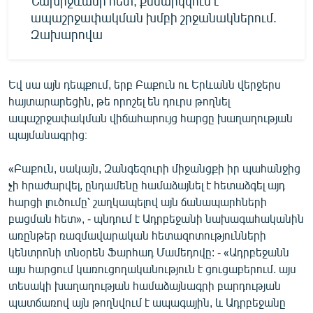
Նախիջևանի հետ, քննարկվում է
ապաշրջափակման խմբի շրջանակներում.
Զախարովա
Եվ սա այն դեպքում, երբ Բաքուն ու Երևանն վերջերս
հայտարարեցին, թե որոշել են դուրս թողնել
ապաշրջափակման վիճահարույց հարցը խաղաղության
պայմանագրից։
«Բաքուն, սակայն, Զանգեզուրի միջանցքի իր պահանջից
չի հրաժարվել, ընդամենը համաձայնել է հետաձգել այդ
հարցի լուծումը՝ շաղկապելով այն ճանապարհների
բացման հետ», - պնդում է Ադրբեջանի նախագահականին
առընթեր ռազմավարական հետազոտությունների
կենտրոնի տնօրեն Ֆարհադ Մամեդովը: - «Ադրբեջանն
այս հարցում կառուցողականություն է ցուցաբերում. այս
տեսակի խաղաղության համաձայնագրի բարդության
պատճառով այն թողնվում է ապագային, և Ադրբեջանը