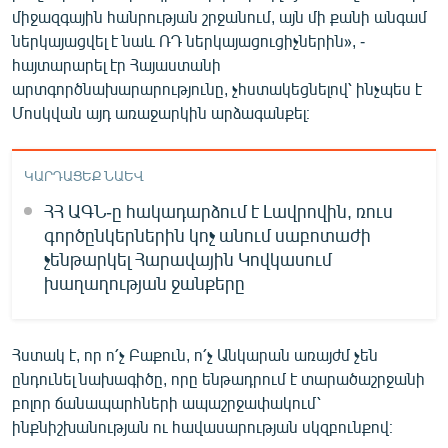
միջազգային հանրության շրջանում, այն մի քանի անգամ
ներկայացվել է նաև ՌԴ ներկայացուցիչներին», -
հայտարարել էր Հայաստանի
արտգործնախարարությունը, չհստակեցնելով՝ ինչպես է
Մոսկվան այդ առաջարկին արձագանքել։
ԿԱՐԴԱՑԵՔ ՆԱԵՎ
ՀՀ ԱԳՆ-ը հակադարձում է Լավրովին, ռուս
գործընկերներին կոչ անում սաբոտաժի
չենթարկել Հարավային Կովկասում
խաղաղության ջանքերը
Հստակ է, որ ո՛չ Բաքուն, ո՛չ Անկարան առայժմ չեն
ընդունել նախագիծը, որը ենթադրում է տարածաշրջանի
բոլոր ճանապարհների ապաշրջափակում՝
ինքնիշխանության ու հավասարության սկզբունքով։