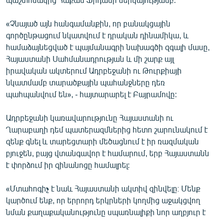
English
«Չնայած այն հանգամանքին, որ բանակցային
Русский
գործընթացում նկատվում է դրական դինամիկա, և
համաձայնեցված է պայմանագրի նախագծի զգալի մասը,
ՀԵՏԵՎԵՔ ՄԵԶ
Հայաստանի Սահմանադրության և մի շարք այլ
իրավական ակտերում Ադրբեջանի ու Թուրքիայի
նկատմամբ տարածքային պահանջները դեռ
պահպանվում են», - հայտարարել է Բայրամովը:
Ադրբեջանի կառավարությունը Հայաստանի ու
«Ազատության» բոլոր կայքերը
Ղարաբաղի դեմ պատերազմներից հետո շարունակում է
զենք գնել և տարեցտարի մեծացնում է իր ռազմական
բյուջեն, բայց վտանգավոր է համարում, երբ Հայաստանն
է փորձում իր զինանոցը համալրել:
«Մտահոգիչ է նաև Հայաստանի ակտիվ զինվելը։ Մենք
կարծում ենք, որ երրորդ երկրների կողմից աջակցվող
նման քաղաքականությունը սպառնալիքի նոր աղբյուր է