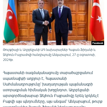
ՄԻՋԱԶԳԱՅԻՆ
ՄՇԱԿՈՒՅԹ
ՍՊՈՐՏ
ՄԵԿՆԱԲԱՆՈՒԹՅՈՒՆ
ՏՏ ԵՒ ԻՆՏԵՐՆԵՏ
ԿՈՐՈՆԱՎԻՐՈՒՍ
Թուրքիայի և Ադրբեջանի ԱԳ նախարարներ Հաքան Ֆիդանի և
Ջեյհուն Բայրամովի հանդիպումը Անկարայում, 27-ը օգոստոսի,
ԱՐԽԻՎ
2024թ.
ՏԵՍԱՆՅՈՒԹԵՐ
Հայաստանի ռազմականացումը տարածաշրջանում
ԲԱՆԱՎԵՃ
սպառնալիքի աղբյուր է, Հայաստանի
ՁԳՏԵԼՈՎ ԼԱՎԱԳՈՒՅՆԻՆ
Սահմանադրությունը՝ խաղաղության պայմանագրի
ստորագրման հիմնական խոչընդոտ․ Ադրբեջանի
ՓՈԴՔԱՍԹ
արտգործնախարար Ջեյհուն Բայրամովը երեկ կրկնել է
Բաքվի այս պնդումները, այս անգամ՝ Անկարայում, թուրք
Հայերեն
պաշտոնակից Հաքան Ֆիդանի ներկայությամբ: