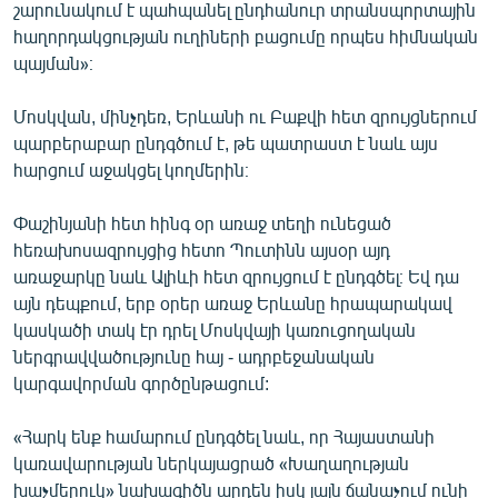
շարունակում է պահպանել ընդհանուր տրանսպորտային
հաղորդակցության ուղիների բացումը որպես հիմնական
պայման»։
Մոսկվան, մինչդեռ, Երևանի ու Բաքվի հետ զրույցներում
պարբերաբար ընդգծում է, թե պատրաստ է նաև այս
հարցում աջակցել կողմերին։
Փաշինյանի հետ հինգ օր առաջ տեղի ունեցած
հեռախոսազրույցից հետո Պուտինն այսօր այդ
առաջարկը նաև Ալիևի հետ զրույցում է ընդգծել։ Եվ դա
այն դեպքում, երբ օրեր առաջ Երևանը հրապարակավ
կասկածի տակ էր դրել Մոսկվայի կառուցողական
ներգրավվածությունը հայ - ադրբեջանական
կարգավորման գործընթացում:
«Հարկ ենք համարում ընդգծել նաև, որ Հայաստանի
կառավարության ներկայացրած «Խաղաղության
խաչմերուկ» նախագիծն արդեն իսկ լայն ճանաչում ունի