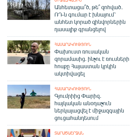
Անհետացա՞ծ, թե՞ զոհված․
ՌԴ-ն գումար է խնայում՝
անհետ կորած զինվորներին
դասալիք գրանցելով
ՀԱՍԱՐԱԿՈՒԹՅՈՒՆ
Փախուստ ռուսական
զորամասից. ինչու է ռուսների
հոսքը Հայաստան կրկին
ակտիվացել
ՀԱՍԱՐԱԿՈՒԹՅՈՒՆ
Գյումրիից Փարիզ․
հայկական անօդաչուն
ներկայացվել է միջազգային
ցուցահանդեսում
ՏԱՐԱԾԱՇՐՋԱՆ