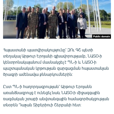
ՄԻՋԱԶԳԱՅԻՆ
ՄՇԱԿՈՒՅԹ
ՍՊՈՐՏ
ՄԵԿՆԱԲԱՆՈՒԹՅՈՒՆ
ՏՏ ԵՒ ԻՆՏԵՐՆԵՏ
Հայաստանի պատվիրակությունը՝ ԶՈւ ԳՇ պետի
ԿՈՐՈՆԱՎԻՐՈՒՍ
տեղակալ Արթուր Երոյանի գլխավորությամբ, ՆԱՏՕ-ի
ԱՐԽԻՎ
կենտրոնակայանում մասնակցել է ՊՆ-ի և ՆԱՏՕ-ի
պաշտպանական կրթության զարգացման հայաստանյան
ՏԵՍԱՆՅՈՒԹԵՐ
ծրագրի ամենամյա քննարկումներին։
ԲԱՆԱՎԵՃ
Ըստ ՊՆ-ի հաղորդագրության՝ Արթուր Երոյանն
ՁԳՏԵԼՈՎ ԼԱՎԱԳՈՒՅՆԻՆ
առանձնազրույց է ունեցել նաև ՆԱՏՕ-ի միջազգային
ՓՈԴՔԱՍԹ
ռազմական շտաբի անվտանգային համագործակցության
տնօրեն Դաչան Տիբերիուի Շերբանի հետ։
Հայերեն