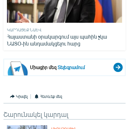
ԿԱՐԴԱՑԵՔ ՆԱԵՎ
Հայաստանի օրակարգում այս պահին չկա
ՆԱՏՕ-ին անդամակցելու հարց
Միացիր մեզ
Տելեգրամում
Կիսվել
Հետևեք մեզ
Շարունակել կարդալ
ՄԻՋԱԶԳԱՅԻՆ