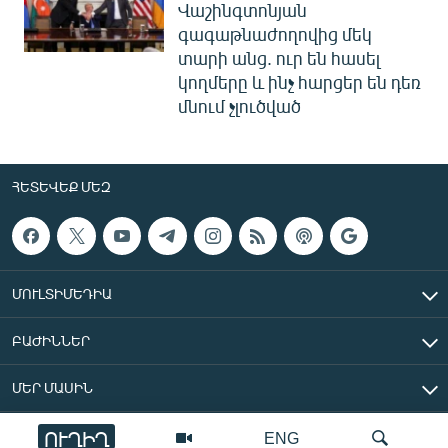
Վաշինգտոնյան
գագաթնաժողովից մեկ
տարի անց. ուր են հասել
կողմերը և ինչ հարցեր են դեռ
մնում չլուծված
ՀԵՏԵՎԵՔ ՄԵԶ
ՄՈՒԼՏԻՄԵԴԻԱ
ԲԱԺԻՆՆԵՐ
ՄԵՐ ՄԱՍԻՆ
ՈՒՂԻՂ
ENG
«Ազատ Եվրոպա/Ազատություն» ռադիոկայան © 2026