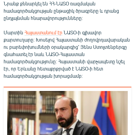
Նրանք քննարկել են ՀՀ-ՆԱՏՕ ռազմական
English
համագործակցության ընթացիկ ծրագրերը և դրանց
Русский
ընդլայնման հնարավորությունները։
Մարտին
Հայաստանում էր
ՆԱՏՕ-ի գլխավոր
ՀԵՏԵՎԵՔ ՄԵԶ
քարտուղարը։ Խոսելով Հայաստանի ժողովրդավարական
ու բարեփոխումների օրակարգից՝ Յենս Ստոլտենբերգը
գնահատել էր նաև ՆԱՏՕ-Հայաստան
համագործակցությունը։ Հայաստանի վարչապետը նշել
էր, որ Երևանը հետաքրքրված է ՆԱՏՕ-ի հետ
«Ազատության» բոլոր կայքերը
համագործակցության խորացմամբ։