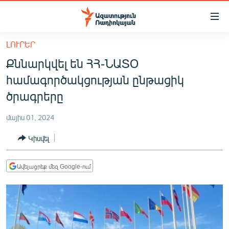
Մատչելիության
հղումներ
Անցնել
ԼՈՒՐԵՐ
հիմնական
ԱԶԱՏՈՒԹՅՈՒՆ TV
Քննարկվել են ՀՀ-ՆԱՏՕ
բովանդակությանը
ՀԱՅԱՍՏԱՆ
Անցնել
համագործակցության ընթացիկ
հիմնական
ՔԱՂԱՔԱԿԱՆ
ծրագրերը
մենյուին
ԸՆՏՐՈՒԹՅՈՒՆՆԵՐ 2026
Որոնում
մայիս 01, 2024
ԻՐԱՎՈՒՆՔ
Կիսվել
ՀԱՍԱՐԱԿՈՒԹՅՈՒՆ
ՏՆՏԵՍՈՒԹՅՈՒՆ
Ավելացրեք մեզ Google-ում
ՂԱՐԱԲԱՂ
ՊԱՏԵՐԱԶՄԻ 6 ՇԱԲԱԹՆԵՐԸ
ՏԱՐԱԾԱՇՐՋԱՆ