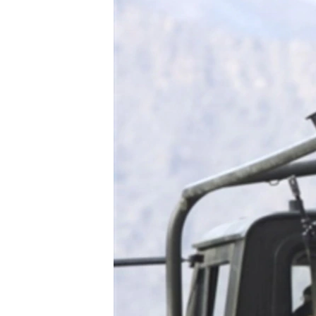
ՄԻՋԱԶԳԱՅԻՆ
ՄՇԱԿՈՒՅԹ
ՍՊՈՐՏ
ՄԵԿՆԱԲԱՆՈՒԹՅՈՒՆ
ՏՏ ԵՒ ԻՆՏԵՐՆԵՏ
ԿՈՐՈՆԱՎԻՐՈՒՍ
ԱՐԽԻՎ
ՏԵՍԱՆՅՈՒԹԵՐ
ԲԱՆԱՎԵՃ
ՁԳՏԵԼՈՎ ԼԱՎԱԳՈՒՅՆԻՆ
ՓՈԴՔԱՍԹ