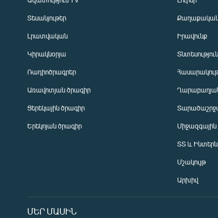
Տեսանյութեր
Քաղաքակա
Լրատվական
Իրավունք
Կիրակնօրյա
Տնտեսությու
Ռադիոծրագրեր
Հասարակութ
Առավոտյան ծրագիր
Ղարաբաղյան
Ցերեկային ծրագիր
Տարածաշրջ
Հայերեն
Երեկոյան ծրագիր
Միջազգային
English
ՏՏ և Ինտեր
Русский
Մշակույթ
ՀԵՏԵՎԵՔ ՄԵԶ
Արխիվ
ՄԵՐ ՄԱՍԻՆ