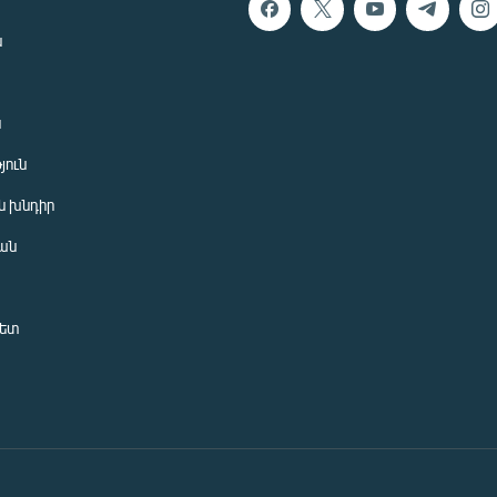
ն
ն
յուն
 խնդիր
ան
նետ