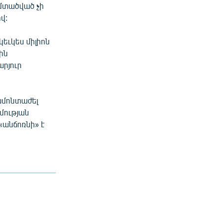
ամտածված չի
վ:
կեւկես միլիոն
ին
արյուր
պամոնտաժել
մության
«անճոռնի» է