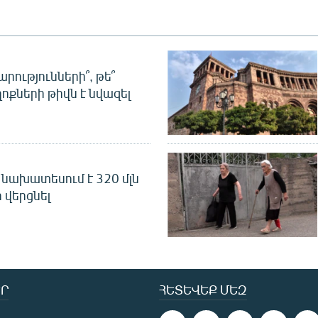
րությունների՞, թե՞
ոքների թիվն է նվազել
նախատեսում է 320 մլն
 վերցնել
Ր
ՀԵՏԵՎԵՔ ՄԵԶ