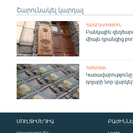
Շարունակել կարդալ
ՀԱՍԱՐԱԿՈՒԹՅՈՒՆ
Բանկային զեղծարա
միայն դրանցից բող
ՀԱՅԱՍՏԱՆ
Կառավարությունը 
դոլարի նոր վարկեր
ՄՈՒԼՏԻՄԵԴԻԱ
ԲԱԺԻՆՆԵ
Ազատություն TV
Լուրեր