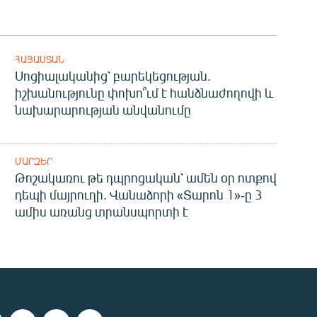
ՀԱՅԱՍՏԱՆ
Սոցիալականից՝ բարեկեցության.
իշխանությունը փոխո՞ւմ է հանձնաժողովի և
նախարարության անվանումը
ՄԱՐԶԵՐ
Թոշակառու թե դպրոցական՝ ամեն օր ոտքով
դեպի մայրուղի. Վանաձորի «Տարոն 1»-ը 3
ամիս առանց տրանսպորտի է