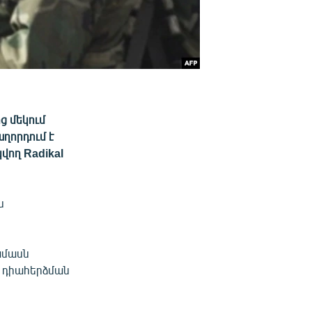
ց մեկում
աղորդում է
վող Radikal
ն
ամասն
ն դիահերձման