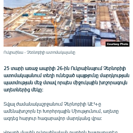
ՄԻՋԱԶԳԱՅԻՆ
ՄՇԱԿՈՒՅԹ
ՍՊՈՐՏ
ՄԵԿՆԱԲԱՆՈՒԹՅՈՒՆ
ՏՏ ԵՒ ԻՆՏԵՐՆԵՏ
Ուկրաինա - Չեռնոբիլի ատոմակայանը
ԿՈՐՈՆԱՎԻՐՈՒՍ
25 տարի առաջ ապրիլի 26-ին Ուկրաինայում Չերնոբիլի
ԱՐԽԻՎ
ատոմակայանում տեղի ունեցած պայթյունը մարդկության
ՏԵՍԱՆՅՈՒԹԵՐ
պատմության մեջ մտավ որպես միջուկային խոշորագույն
աղետներից մեկը:
ԲԱՆԱՎԵՃ
ՁԳՏԵԼՈՎ ԼԱՎԱԳՈՒՅՆԻՆ
Տվյալ ժամանակաշրջանում Չերնոբիլի ԱԷԿ-ը
ամենախոշորն էր Խորհրդային Միությունում, աղետը
ՓՈԴՔԱՍԹ
ազդեց հարյուր հազարավոր մարդկանց վրա:
Հայերեն
Վթարի մասին ուկրաինական ռադիոն հայտարարեց