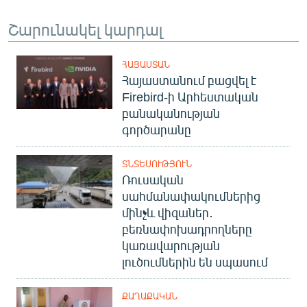
Շարունակել կարդալ
ՀԱՅԱՍՏԱՆ
Հայաստանում բացվել է
Firebird-ի Արհեստական
բանականության
գործարանը
ՏՆՏԵՍՈՒԹՅՈՒՆ
Ռուսական
սահմանափակումներից
մինչև վիզաներ․
բեռնափոխադրողները
կառավարության
լուծումներին են սպասում
ՔԱՂԱՔԱԿԱՆ