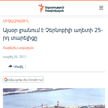
Մատչելիության
հղումներ
Անցնել
ՄԻՋԱԶԳԱՅԻՆ
հիմնական
ԱԶԱՏՈՒԹՅՈՒՆ TV
Այսօր լրանում է Չերնոբիլի աղետի 25-
բովանդակությանը
ՀԱՅԱՍՏԱՆ
Անցնել
րդ տարելիցը
հիմնական
ՔԱՂԱՔԱԿԱՆ
մենյուին
Տաթեւիկ Լազարյան
ԸՆՏՐՈՒԹՅՈՒՆՆԵՐ 2026
Որոնում
ապրիլ 26, 2011
ԻՐԱՎՈՒՆՔ
Կիսվել
ՀԱՍԱՐԱԿՈՒԹՅՈՒՆ
ՏՆՏԵՍՈՒԹՅՈՒՆ
Ավելացրեք մեզ Google-ում
ՂԱՐԱԲԱՂ
ՊԱՏԵՐԱԶՄԻ 6 ՇԱԲԱԹՆԵՐԸ
ՏԱՐԱԾԱՇՐՋԱՆ