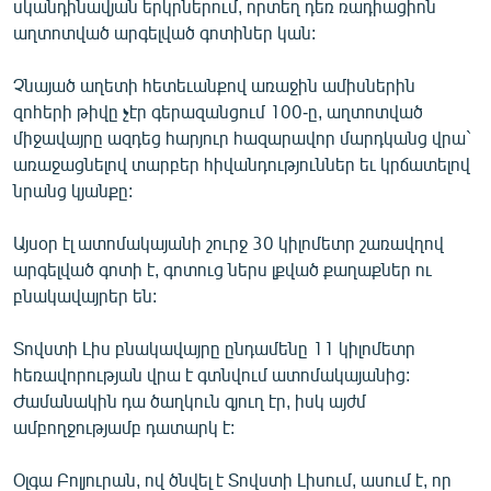
սկանդինավյան երկրներում, որտեղ դեռ ռադիացիոն
աղտոտված արգելված գոտիներ կան:
Չնայած աղետի հետեւանքով առաջին ամիսներին
զոհերի թիվը չէր գերազանցում 100-ը, աղտոտված
միջավայրը ազդեց հարյուր հազարավոր մարդկանց վրա`
առաջացնելով տարբեր հիվանդություններ եւ կրճատելով
նրանց կյանքը:
Այսօր էլ ատոմակայանի շուրջ 30 կիլոմետր շառավղով
արգելված գոտի է, գոտուց ներս լքված քաղաքներ ու
բնակավայրեր են:
Տովստի Լիս բնակավայրը ընդամենը 11 կիլոմետր
հեռավորության վրա է գտնվում ատոմակայանից:
Ժամանակին դա ծաղկուն գյուղ էր, իսկ այժմ
ամբողջությամբ դատարկ է:
Օլգա Բոլյուրան, ով ծնվել է Տովստի Լիսում, ասում է, որ