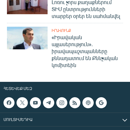
Լոռու չորս քաղաքներում
ՏԻՄ ընտրությունների
տարբեր օրեր են սահմանվել
ԻՐԱՎՈՒՆՔ
«Իրավական
այլասերություն».
իրավապաշտպանները
քննադատում են Քննչական
կոմիտեին
ՀԵՏԵՎԵՔ ՄԵԶ
ՄՈՒԼՏԻՄԵԴԻԱ