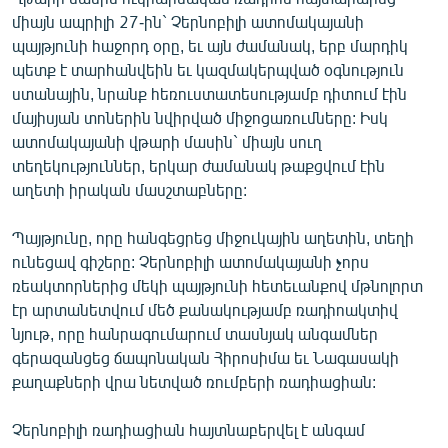
English
միայն ապրիլի 27-ին` Չերնոբիլի ատոմակայանի
պայթյունի հաջորդ օրը, եւ այն ժամանակ, երբ մարդիկ
Русский
պետք է տարհանվեին եւ կազմակերպված օգնություն
ստանային, նրանք հեռուստատեսությամբ դիտում էին
ՀԵՏԵՎԵՔ ՄԵԶ
մայիսյան տոներին նվիրված միջոցառումները: Իսկ
ատոմակայանի վթարի մասին` միայն սուղ
տեղեկություններ, երկար ժամանակ թաքցվում էին
աղետի իրական մասշտաբները:
Պայթյունը, որը հանգեցրեց միջուկային աղետին, տեղի
«Ազատության» բոլոր կայքերը
ունեցավ գիշերը: Չերնոբիլի ատոմակայանի չորս
ռեակտորներից մեկի պայթյունի հետեւանքով մթնոլորտ
էր արտանետվում մեծ քանակությամբ ռադիոակտիվ
նյութ, որը հանրագումարում տասնյակ անգամներ
գերազանցեց ճապոնական Հիրոսիմա եւ Նագասակի
քաղաքների վրա նետված ռումբերի ռադիացիան:
Չերնոբիլի ռադիացիան հայտնաբերվել է անգամ