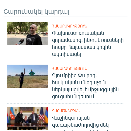
Շարունակել կարդալ
ՀԱՍԱՐԱԿՈՒԹՅՈՒՆ
Փախուստ ռուսական
զորամասից. ինչու է ռուսների
հոսքը Հայաստան կրկին
ակտիվացել
ՀԱՍԱՐԱԿՈՒԹՅՈՒՆ
Գյումրիից Փարիզ․
հայկական անօդաչուն
ներկայացվել է միջազգային
ցուցահանդեսում
ՏԱՐԱԾԱՇՐՋԱՆ
Վաշինգտոնյան
գագաթնաժողովից մեկ