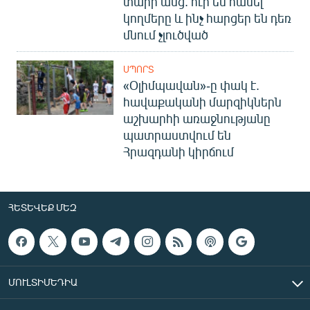
տարի անց. ուր են հասել
կողմերը և ինչ հարցեր են դեռ
մնում չլուծված
ՍՊՈՐՏ
«Օլիմպավան»-ը փակ է.
հավաքականի մարզիկներն
աշխարհի առաջնությանը
պատրաստվում են
Հրազդանի կիրճում
ՀԵՏԵՎԵՔ ՄԵԶ
ՄՈՒԼՏԻՄԵԴԻԱ