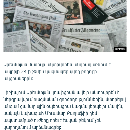
ՄԻՋԱԶԳԱՅԻՆ
ՄՇԱԿՈՒՅԹ
ՍՊՈՐՏ
ՄԵԿՆԱԲԱՆՈՒԹՅՈՒՆ
ՏՏ ԵՒ ԻՆՏԵՐՆԵՏ
ԿՈՐՈՆԱՎԻՐՈՒՍ
Արեւմտյան մամուլը ակտիվորեն անդրադառնում է
ԱՐԽԻՎ
ապրիլի 24-ի շեմին կազմակերպվող բողոքի
ՏԵՍԱՆՅՈՒԹԵՐ
ակցիաներին:
ԲԱՆԱՎԵՃ
Լիբիայում Արեւմտյան կոալիցիան ավելի ակտիվորեն է
ՁԳՏԵԼՈՎ ԼԱՎԱԳՈՒՅՆԻՆ
ներգրավվում ռազմական գործողություններին, մտորելով
անգամ ցամաքային օպերացիա կազմակերպելու մասին,
ՓՈԴՔԱՍԹ
սակայն նախագահ Մուամար Քադաֆիի դեմ
ապստամբած ուժերը որեւէ էական բեկում չեն
Հայերեն
կարողանում արձանագրել: