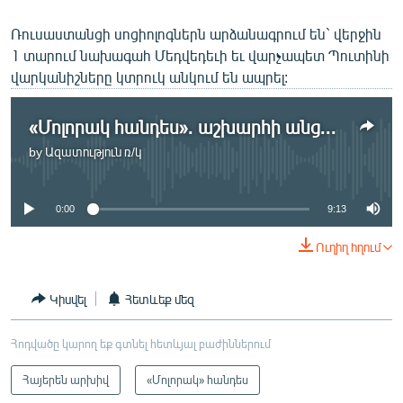
English
Ռուսաստանցի սոցիոլոգներն արձանագրում են` վերջին
Русский
1 տարում նախագահ Մեդվեդեւի եւ վարչապետ Պուտինի
վարկանիշները կտրուկ անկում են ապրել:
ՀԵՏԵՎԵՔ ՄԵԶ
«Մոլորակ հանդես». աշխարհի անցուդարձը
by
Ազատություն ռ/կ
No media source currently available
0:00
9:13
«Ազատության» բոլոր կայքերը
Ուղիղ հղում
Կիսվել
Հետևեք մեզ
Հոդվածը կարող եք գտնել հետևյալ բաժիններում
Հայերեն արխիվ
«Մոլորակ» հանդես