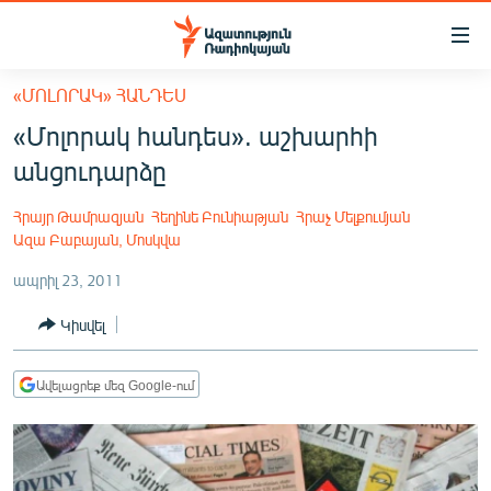
Մատչելիության
հղումներ
Անցնել
«ՄՈԼՈՐԱԿ» ՀԱՆԴԵՍ
հիմնական
ԱԶԱՏՈՒԹՅՈՒՆ TV
«Մոլորակ հանդես». աշխարհի
բովանդակությանը
ՀԱՅԱՍՏԱՆ
Անցնել
անցուդարձը
հիմնական
ՔԱՂԱՔԱԿԱՆ
մենյուին
Հրայր Թամրազյան
Հեղինե Բունիաթյան
Հրաչ Մելքումյան
ԸՆՏՐՈՒԹՅՈՒՆՆԵՐ 2026
Որոնում
Ազա Բաբայան, Մոսկվա
ԻՐԱՎՈՒՆՔ
ապրիլ 23, 2011
ՀԱՍԱՐԱԿՈՒԹՅՈՒՆ
Կիսվել
ՏՆՏԵՍՈՒԹՅՈՒՆ
Ավելացրեք մեզ Google-ում
ՂԱՐԱԲԱՂ
ՊԱՏԵՐԱԶՄԻ 6 ՇԱԲԱԹՆԵՐԸ
ՏԱՐԱԾԱՇՐՋԱՆ