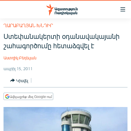
Մատչելիության
հղումներ
Անցնել
ՂԱՐԱԲԱՂՅԱՆ ԽՆԴԻՐ
հիմնական
ԱԶԱՏՈՒԹՅՈՒՆ TV
Ստեփանակերտի օդանավակայանի
բովանդակությանը
ՀԱՅԱՍՏԱՆ
Անցնել
շահագործումը հետաձգվել է
հիմնական
ՔԱՂԱՔԱԿԱՆ
մենյուին
Աստղիկ Բեդեւյան
ԸՆՏՐՈՒԹՅՈՒՆՆԵՐ 2026
Որոնում
ապրիլ 15, 2011
ԻՐԱՎՈՒՆՔ
Կիսվել
ՀԱՍԱՐԱԿՈՒԹՅՈՒՆ
ՏՆՏԵՍՈՒԹՅՈՒՆ
Ավելացրեք մեզ Google-ում
ՂԱՐԱԲԱՂ
ՊԱՏԵՐԱԶՄԻ 6 ՇԱԲԱԹՆԵՐԸ
ՏԱՐԱԾԱՇՐՋԱՆ