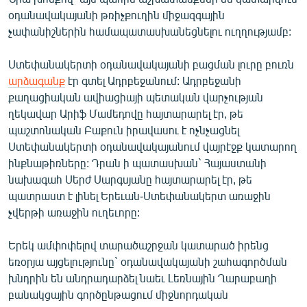
English
օդանավակայանի թռիչքուղին միջազգային
չափանիշներին համապատասխանեցնելու ուղղությամբ:
Русский
Ստեփանակերտի օդանավակայանի բացման լուրը բուռն
ՀԵՏԵՎԵՔ ՄԵԶ
արձագանք
էր գտել Ադրբեջանում: Ադրբեջանի
քաղացիական ավիացիայի պետական վարչության
ղեկավար Արիֆ Մամեդովը հայտարարել էր, թե
պաշտոնական Բաքուն իրավասու է ոչնչացնել
Ստեփանակերտի օդանավակայանում վայրէջք կատարող
ինքնաթիռները: Դրան ի պատասխան` Հայաստանի
«Ազատության» բոլոր կայքերը
նախագահ Սերժ Սարգսյանը հայտարարել էր, թե
պատրաստ է լինել Երեւան-Ստեփանակերտ առաջին
չվերթի առաջին ուղեւորը:
Երեկ ամփոփելով տարածաշրջան կատարած իրենց
եռօրյա այցելությունը` օդանավակայանի շահագործման
խնդրին են անդրադարձել նաեւ Լեռնային Ղարաբաղի
բանակցային գործընթացում միջնորդական