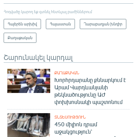
Հոդվածը կարող եք գտնել հետևյալ բաժիններում
Հայերեն արխիվ
Հայաստան
Ղարաբաղյան խնդիր
Քաղաքական
Շարունակել կարդալ
ՔԱՂԱՔԱԿԱՆ
Խորհրդարանը քննարկում է
Արամ Վարդևանյանի
թեկնածությունը ԱԺ
փոխխոսնակի պաշտոնում
ՏՆՏԵՍՈՒԹՅՈՒՆ
450 միլիոն դրամ
աջակցություն՝