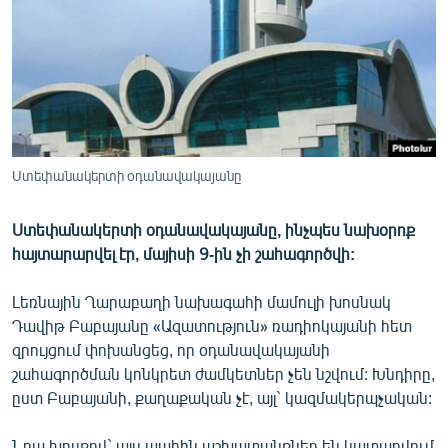
ՄԻՋԱԶԳԱՅԻՆ
ՄՇԱԿՈՒՅԹ
ՍՊՈՐՏ
ՄԵԿՆԱԲԱՆՈՒԹՅՈՒՆ
ՏՏ ԵՒ ԻՆՏԵՐՆԵՏ
Ստեփանակերտի օդանավակայանը
ԿՈՐՈՆԱՎԻՐՈՒՍ
Ստեփանակերտի օդանավակայանը, ինչպես նախօրոք
ԱՐԽԻՎ
հայտարարվել էր, մայիսի 9-ին չի շահագործվի:
ՏԵՍԱՆՅՈՒԹԵՐ
Լեռնային Ղարաբաղի նախագահի մամուլի խոսնակ
ԲԱՆԱՎԵՃ
Դավիթ Բաբայանը «Ազատություն» ռադիոկայանի հետ
ՁԳՏԵԼՈՎ ԼԱՎԱԳՈՒՅՆԻՆ
զրույցում փոխանցեց, որ օդանավակայանի
շահագործման կոնկրետ ժամկետներ չեն նշվում: Խնդիրը,
ՓՈԴՔԱՍԹ
ըստ Բաբայանի, քաղաքական չէ, այլ` կազմակերպչական:
Հայերեն
Նրա խոսքով` այս պահին աշխատանքներ են կատարվում