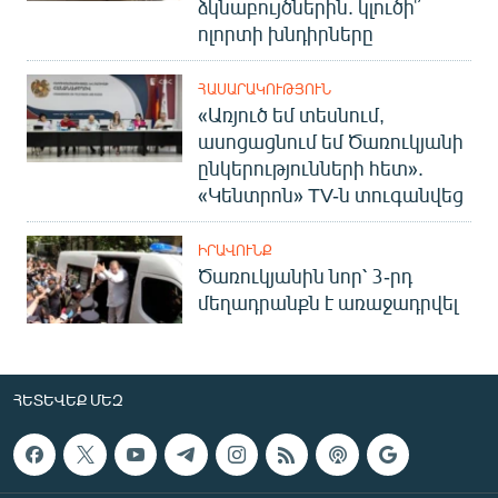
ձկնաբույծներին. կլուծի՞
ոլորտի խնդիրները
ՀԱՍԱՐԱԿՈՒԹՅՈՒՆ
«Առյուծ եմ տեսնում,
ասոցացնում եմ Ծառուկյանի
ընկերությունների հետ».
«Կենտրոն» TV-ն տուգանվեց
ԻՐԱՎՈՒՆՔ
Ծառուկյանին նոր՝ 3-րդ
մեղադրանքն է առաջադրվել
ՀԵՏԵՎԵՔ ՄԵԶ