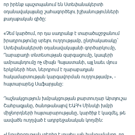
որ իրենք պաշտպանում են Ստեփանակերտի
օդանավակայանը շահագործելու իշխանությունների
քաղաքական գիծը:
«Չեմ կարծում, որ դա սադրանք է տարածաշրջանում
իրադրությունը սրելու ուղղությամբ, ընդհակառակը`
Ստեփանակերտի օդանավակայանի գործարկումը,
Ղարաբաղի տնտեսության զարգացումը, կապերի
ամրապնդումը ոչ միայն Հայաստանի, այլ նաեւ մյուս
երկրների հետ, ներդրում է ղարաբաղյան
հակամարտության կարգավորման ուղղությամբ», -
հայտարարեց Սաֆարյանը:
Դաշնակցություն խմբակցության քարտուղար Արտյուշա
Շահբազյանը, ծանոթանալով ԵԱՀԿ Մինսկի խմբի
միջնորդների հայտարարությանը, կարծիք է կազմել, թե
ասվածն ուղղված է ադրբեջանական կողմին:
«Մտահոգության տեղիք է տալիս այն հանգամանքը, որ