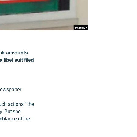
bank accounts
libel suit filed
 newspaper.
uch actions,” the
y. But she
emblance of the