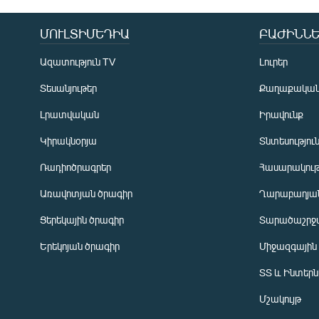
ՄՈՒԼՏԻՄԵԴԻԱ
ԲԱԺԻՆՆԵ
Ազատություն TV
Լուրեր
Տեսանյութեր
Քաղաքակա
Լրատվական
Իրավունք
Կիրակնօրյա
Տնտեսությու
Ռադիոծրագրեր
Հասարակութ
Առավոտյան ծրագիր
Ղարաբաղյան
Ցերեկային ծրագիր
Տարածաշրջ
Հայերեն
Երեկոյան ծրագիր
Միջազգային
English
ՏՏ և Ինտեր
Русский
Մշակույթ