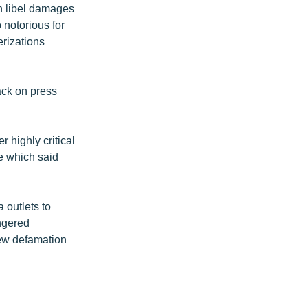
n libel damages
o notorious for
erizations
ack on press
 highly critical
e which said
outlets to
angered
new defamation