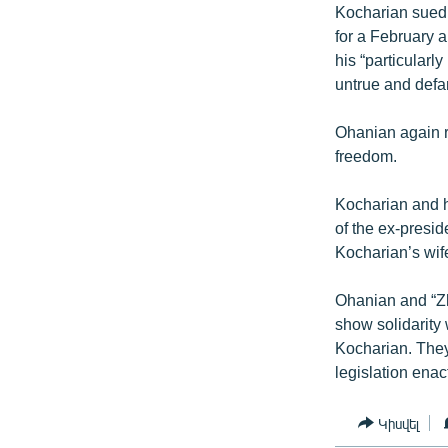
Kocharian sued 
for a February a
his “particularl
untrue and defa
Ohanian again r
freedom.
Kocharian and hi
of the ex-presi
Kocharian’s wif
Ohanian and “Zh
show solidarity 
Kocharian. They
legislation enac
Կիսվել