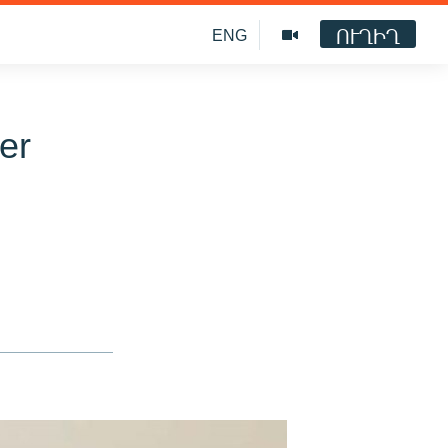
ՈՒՂԻՂ
ENG
er