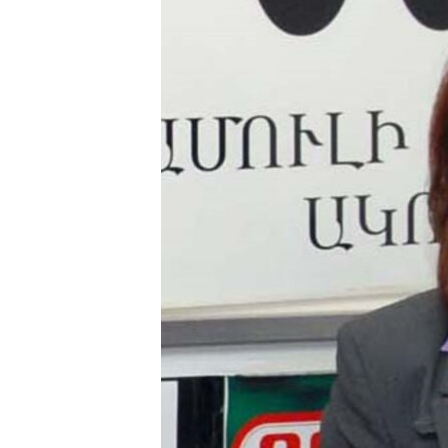
ՄԻՋԱԶԳԱՅԻՆ
ՄՇԱԿՈՒՅԹ
ՍՊՈՐՏ
ՄԵԿՆԱԲԱՆՈՒԹՅՈՒՆ
ՏՏ ԵՒ ԻՆՏԵՐՆԵՏ
ԿՈՐՈՆԱՎԻՐՈՒՍ
ԱՐԽԻՎ
ՏԵՍԱՆՅՈՒԹԵՐ
ԲԱՆԱՎԵՃ
ՁԳՏԵԼՈՎ ԼԱՎԱԳՈՒՅՆԻՆ
ՓՈԴՔԱՍԹ