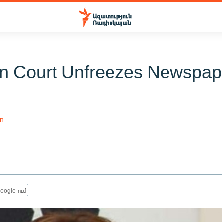
n Court Unfreezes Newspap
an
oogle-ում