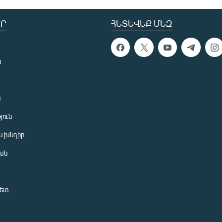
Ր
ՀԵՏԵՎԵՔ ՄԵԶ
ն
ն
յուն
 խնդիր
ան
նետ