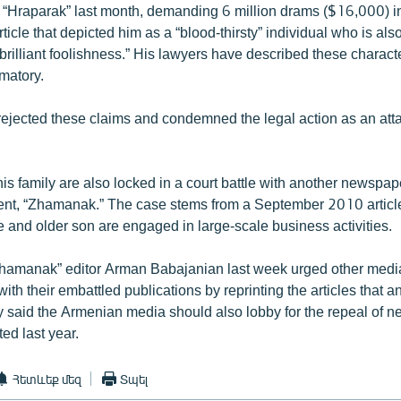
“Hraparak” last month, demanding 6 million drams ($16,000) i
rticle that depicted him as a “blood-thirsty” individual who is als
y brilliant foolishness.” His lawyers have described these charact
matory.
ejected these claims and condemned the legal action as an att
s family are also locked in a court battle with another newspaper
dent, “Zhamanak.” The case stems from a September 2010 articl
e and older son are engaged in large-scale business activities.
amanak” editor Arman Babajanian last week urged other media 
with their embattled publications by reprinting the articles that 
 said the Armenian media should also lobby for the repeal of 
ted last year.
Հետևեք մեզ
Տպել