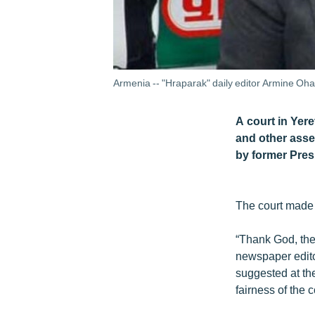
Armenia -- "Hraparak" daily editor Armine Oh
A court in Yer
and other asset
by former Pres
The court made 
“Thank God, they
newspaper edito
suggested at the
fairness of the 