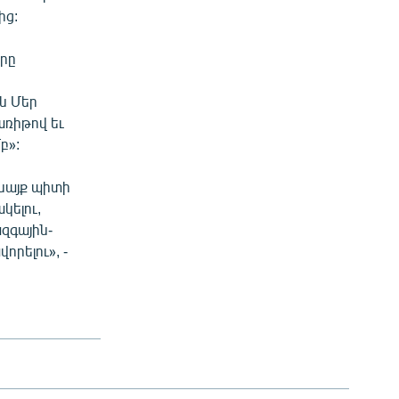
ից:
որը
ն Մեր
առիթով եւ
բ»:
նայք պիտի
կելու,
զգային-
որելու», -