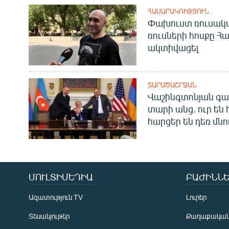
ՀԱՍԱՐԱԿՈՒԹՅՈՒՆ
Փախուստ ռուսական
ռուսների հոսքը Հ
ակտիվացել
ՏԱՐԱԾԱՇՐՋԱՆ
Վաշինգտոնյան գա
տարի անց. ուր են 
հարցեր են դեռ մնո
ՄՈՒԼՏԻՄԵԴԻԱ
ԲԱԺԻՆՆԵ
Ազատություն TV
Լուրեր
Տեսանյութեր
Քաղաքակա