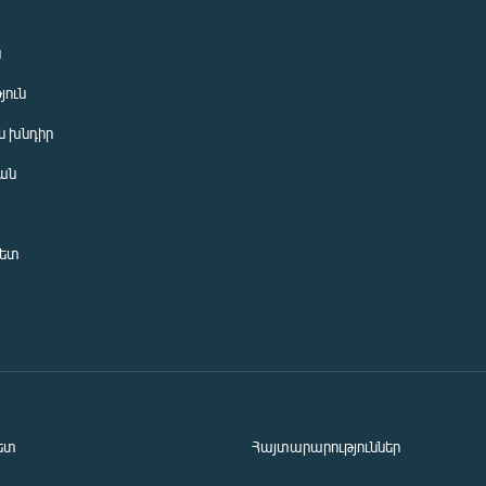
ն
յուն
 խնդիր
ան
նետ
ետ
Հայտարարություններ