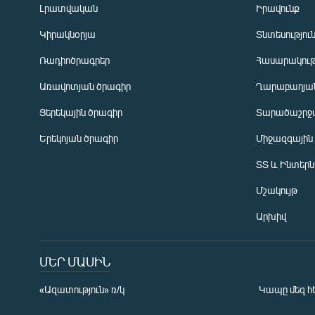
Լրատվական
Իրավունք
Կիրակնօրյա
Տնտեսությու
Ռադիոծրագրեր
Հասարակութ
Առավոտյան ծրագիր
Ղարաբաղյան
Ցերեկային ծրագիր
Տարածաշրջ
Հայերեն
Երեկոյան ծրագիր
Միջազգային
English
ՏՏ և Ինտեր
Русский
Մշակույթ
ՀԵՏԵՎԵՔ ՄԵԶ
Արխիվ
ՄԵՐ ՄԱՍԻՆ
«Ազատություն» ռ/կ
Կապը մեզ հ
«Ազատության» բոլոր կայքերը