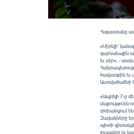
Հայաստանը ապր
«Սիրելի՛ կանա
գարնանային այ
եւ սեր», - աս
Հանրապետությա
հավատքին եւ ա
Աստվածածնի Ավ
«Ապրիլի 7-ը 
մայրությունն ո
փոխանցում են
Զավակները երբ
պիտի գիտակցեն
լուսավոր ու կ