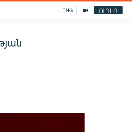
ՈՒՂԻՂ
ENG
թյան