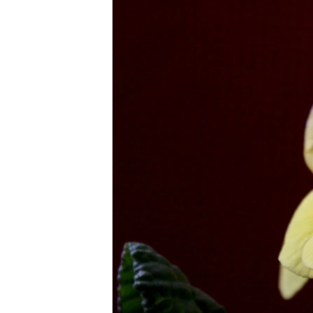
ՄԻՋԱԶԳԱՅԻՆ
ՄՇԱԿՈՒՅԹ
ՍՊՈՐՏ
ՄԵԿՆԱԲԱՆՈՒԹՅՈՒՆ
ՏՏ ԵՒ ԻՆՏԵՐՆԵՏ
ԿՈՐՈՆԱՎԻՐՈՒՍ
ԱՐԽԻՎ
ՏԵՍԱՆՅՈՒԹԵՐ
ԲԱՆԱՎԵՃ
ՁԳՏԵԼՈՎ ԼԱՎԱԳՈՒՅՆԻՆ
ՓՈԴՔԱՍԹ