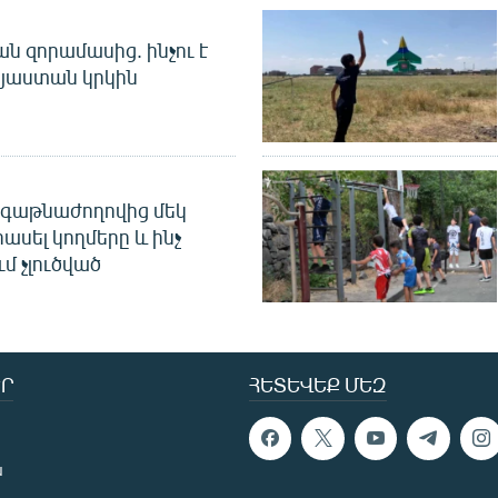
 զորամասից. ինչու է
այաստան կրկին
գաթնաժողովից մեկ
հասել կողմերը և ինչ
ւմ չլուծված
Ր
ՀԵՏԵՎԵՔ ՄԵԶ
ն