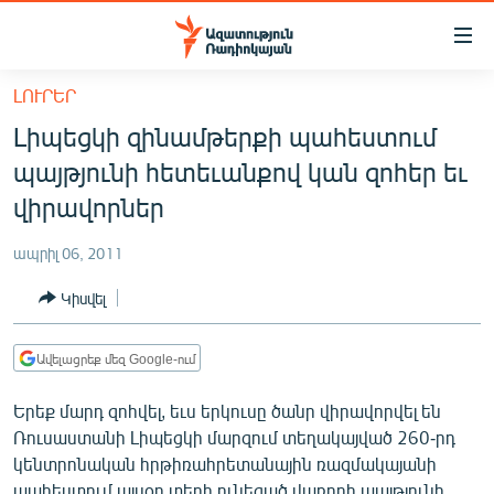
Մատչելիության
հղումներ
Անցնել
ԼՈՒՐԵՐ
հիմնական
ԱԶԱՏՈՒԹՅՈՒՆ TV
Լիպեցկի զինամթերքի պահեստում
բովանդակությանը
ՀԱՅԱՍՏԱՆ
Անցնել
պայթյունի հետեւանքով կան զոհեր եւ
հիմնական
ՔԱՂԱՔԱԿԱՆ
վիրավորներ
մենյուին
ԸՆՏՐՈՒԹՅՈՒՆՆԵՐ 2026
Որոնում
ապրիլ 06, 2011
ԻՐԱՎՈՒՆՔ
Կիսվել
ՀԱՍԱՐԱԿՈՒԹՅՈՒՆ
ՏՆՏԵՍՈՒԹՅՈՒՆ
Ավելացրեք մեզ Google-ում
ՂԱՐԱԲԱՂ
Երեք մարդ զոհվել, եւս երկուսը ծանր վիրավորվել են
ՊԱՏԵՐԱԶՄԻ 6 ՇԱԲԱԹՆԵՐԸ
Ռուսաստանի Լիպեցկի մարզում տեղակայված 260-րդ
կենտրոնական հրթիռահրետանային ռազմակայանի
ՏԱՐԱԾԱՇՐՋԱՆ
պահեստում այսօր տեղի ունեցած վառոդի պայթյունի