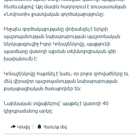
ՄԻՋԱԶԳԱՅԻՆ
հետեւանքով: Այդ մասին հաղորդում է ռուսաստանյան
«Նովոստի» լրատվական գործակալությունը:
ՄՇԱԿՈՒՅԹ
ՍՊՈՐՏ
Ինչպես գործակալությանը փոխանցել է երկրի
պաշտպանության նախարարության պաշտոնական
ՄԵԿՆԱԲԱՆՈՒԹՅՈՒՆ
ներկայացուցիչ Իգոր Կոնաշենկովը, պայթյունի
ՏՏ ԵՒ ԻՆՏԵՐՆԵՏ
պատճառը վառոդի այրման տեխնոլոգիական գծի
խափանումն է:
ԿՈՐՈՆԱՎԻՐՈՒՍ
ԱՐԽԻՎ
Կոնաշենկովը հայտնել է նաեւ, որ բոլոր զոհվածները եւ
մեկ վիրավոր պաշտպանության նախարարության
ՏԵՍԱՆՅՈՒԹԵՐ
քաղաքացիական ծառայողներ են:
ԲԱՆԱՎԵՃ
Նախնական տվյալներով` պայթել է վառոդի 40
ՁԳՏԵԼՈՎ ԼԱՎԱԳՈՒՅՆԻՆ
կիլոգրամանոց արկղ:
ՓՈԴՔԱՍԹ
Կիսվել
Հետևեք մեզ
Հայերեն