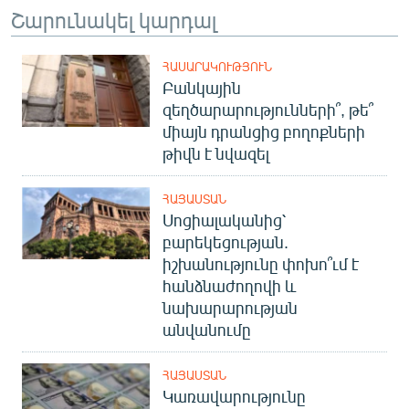
Շարունակել կարդալ
English
Русский
ՀԱՍԱՐԱԿՈՒԹՅՈՒՆ
Բանկային
ՀԵՏԵՎԵՔ ՄԵԶ
զեղծարարությունների՞, թե՞
միայն դրանցից բողոքների
թիվն է նվազել
ՀԱՅԱՍՏԱՆ
Սոցիալականից՝
«Ազատության» բոլոր կայքերը
բարեկեցության.
իշխանությունը փոխո՞ւմ է
հանձնաժողովի և
նախարարության
անվանումը
ՀԱՅԱՍՏԱՆ
Կառավարությունը