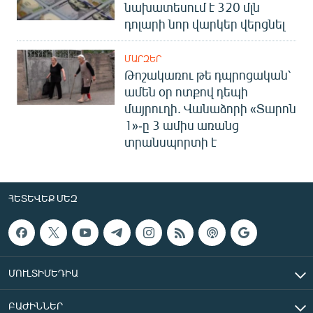
նախատեսում է 320 մլն
դոլարի նոր վարկեր վերցնել
ՄԱՐԶԵՐ
Թոշակառու թե դպրոցական՝
ամեն օր ոտքով դեպի
մայրուղի. Վանաձորի «Տարոն
1»-ը 3 ամիս առանց
տրանսպորտի է
ՀԵՏԵՎԵՔ ՄԵԶ
ՄՈՒԼՏԻՄԵԴԻԱ
ԲԱԺԻՆՆԵՐ