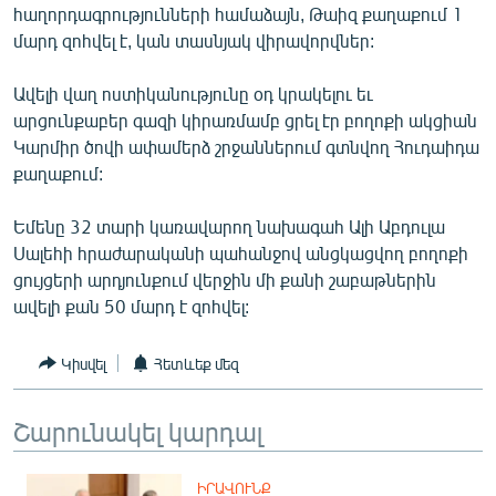
հաղորդագրությունների համաձայն, Թաիզ քաղաքում 1
ՄԻՋԱԶԳԱՅԻՆ
մարդ զոհվել է, կան տասնյակ վիրավորվներ:
ՄՇԱԿՈՒՅԹ
Ավելի վաղ ոստիկանությունը օդ կրակելու եւ
ՍՊՈՐՏ
արցունքաբեր գազի կիրառմամբ ցրել էր բողոքի ակցիան
ՄԵԿՆԱԲԱՆՈՒԹՅՈՒՆ
Կարմիր ծովի ափամերձ շրջաններում գտնվող Հուդաիդա
քաղաքում:
ՏՏ ԵՒ ԻՆՏԵՐՆԵՏ
ԿՈՐՈՆԱՎԻՐՈՒՍ
Եմենը 32 տարի կառավարող նախագահ Ալի Աբդուլա
Սալեհի հրաժարականի պահանջով անցկացվող բողոքի
ԱՐԽԻՎ
ցույցերի արդյունքում վերջին մի քանի շաբաթներին
ՏԵՍԱՆՅՈՒԹԵՐ
ավելի քան 50 մարդ է զոհվել:
ԲԱՆԱՎԵՃ
Կիսվել
Հետևեք մեզ
ՁԳՏԵԼՈՎ ԼԱՎԱԳՈՒՅՆԻՆ
ՓՈԴՔԱՍԹ
Շարունակել կարդալ
Հայերեն
ԻՐԱՎՈՒՆՔ