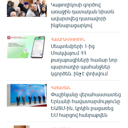
Կաթողիկոսի գործով
English
առաջին դատական նիստն
Русский
ավարտվեց դատավորի
ինքնաբացարկով
ՀԵՏԵՎԵՔ ՄԵԶ
ՀԱՍԱՐԱԿՈՒԹՅՈՒՆ
Սեպտեմբերի 1-ից
Մոսկվայում ՀՀ
քաղաքացիների համար նոր
պարտադիր պահանջներ
«Ազատության» բոլոր կայքերը
կգործեն. ինչ է փոխվում
ՀԱՅԱՍՏԱՆ
Փաշինյանը վերահաստատեց
Երևանի հավատարմությունը
ԵԱՏՄ-ին, կրկին բացառեց
ԵՄ հարցով հանրաքվեն