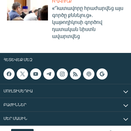
ԻՐԱՎՈՒՆՔ
«Դատավորը հրաժարվեց այս
գործը քննելուց».
կաթողիկոսի գործով
դատական նիստն
ավարտվեց
ՀԵՏԵՎԵՔ ՄԵԶ
ՄՈՒԼՏԻՄԵԴԻԱ
ԲԱԺԻՆՆԵՐ
ՄԵՐ ՄԱՍԻՆ