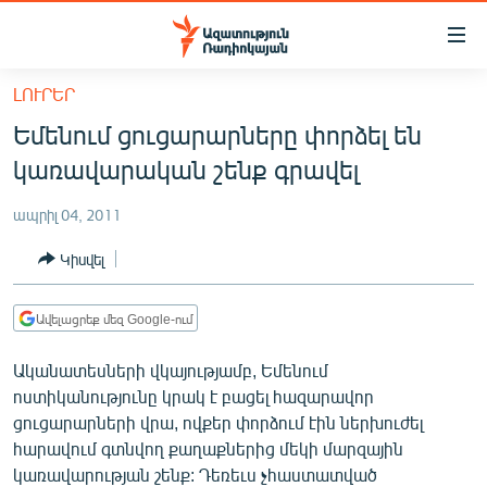
Մատչելիության
հղումներ
Անցնել
ԼՈՒՐԵՐ
հիմնական
ԱԶԱՏՈՒԹՅՈՒՆ TV
Եմենում ցուցարարները փորձել են
բովանդակությանը
ՀԱՅԱՍՏԱՆ
Անցնել
կառավարական շենք գրավել
հիմնական
ՔԱՂԱՔԱԿԱՆ
մենյուին
ապրիլ 04, 2011
ԸՆՏՐՈՒԹՅՈՒՆՆԵՐ 2026
Որոնում
Կիսվել
ԻՐԱՎՈՒՆՔ
ՀԱՍԱՐԱԿՈՒԹՅՈՒՆ
Ավելացրեք մեզ Google-ում
ՏՆՏԵՍՈՒԹՅՈՒՆ
Ականատեսների վկայությամբ, Եմենում
ՂԱՐԱԲԱՂ
ոստիկանությունը կրակ է բացել հազարավոր
ցուցարարների վրա, ովքեր փորձում էին ներխուժել
ՊԱՏԵՐԱԶՄԻ 6 ՇԱԲԱԹՆԵՐԸ
հարավում գտնվող քաղաքներից մեկի մարզային
ՏԱՐԱԾԱՇՐՋԱՆ
կառավարության շենք: Դեռեւս չհաստատված