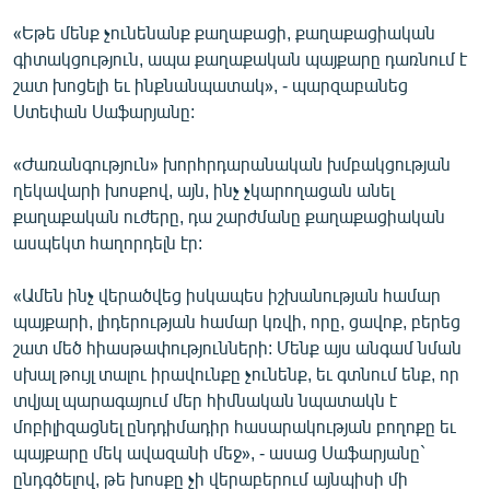
English
«Եթե մենք չունենանք քաղաքացի, քաղաքացիական
գիտակցություն, ապա քաղաքական պայքարը դառնում է
Русский
շատ խոցելի եւ ինքնանպատակ», - պարզաբանեց
Ստեփան Սաֆարյանը:
ՀԵՏԵՎԵՔ ՄԵԶ
«Ժառանգություն» խորհրդարանական խմբակցության
ղեկավարի խոսքով, այն, ինչ չկարողացան անել
քաղաքական ուժերը, դա շարժմանը քաղաքացիական
ասպեկտ հաղորդելն էր:
«Ազատության» բոլոր կայքերը
«Ամեն ինչ վերածվեց իսկապես իշխանության համար
պայքարի, լիդերության համար կռվի, որը, ցավոք, բերեց
շատ մեծ հիասթափությունների: Մենք այս անգամ նման
սխալ թույլ տալու իրավունքը չունենք, եւ գտնում ենք, որ
տվյալ պարագայում մեր հիմնական նպատակն է
մոբիլիզացնել ընդդիմադիր հասարակության բողոքը եւ
պայքարը մեկ ավազանի մեջ», - ասաց Սաֆարյանը`
ընդգծելով, թե խոսքը չի վերաբերում այնպիսի մի