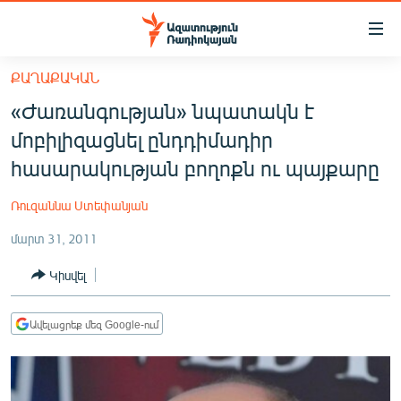
Մատչելիության
հղումներ
Անցնել
ՔԱՂԱՔԱԿԱՆ
հիմնական
ԱԶԱՏՈՒԹՅՈՒՆ TV
«Ժառանգության» նպատակն է
բովանդակությանը
ՀԱՅԱՍՏԱՆ
Անցնել
մոբիլիզացնել ընդդիմադիր
հիմնական
ՔԱՂԱՔԱԿԱՆ
հասարակության բողոքն ու պայքարը
մենյուին
ԸՆՏՐՈՒԹՅՈՒՆՆԵՐ 2026
Որոնում
Ռուզաննա Ստեփանյան
ԻՐԱՎՈՒՆՔ
մարտ 31, 2011
ՀԱՍԱՐԱԿՈՒԹՅՈՒՆ
Կիսվել
ՏՆՏԵՍՈՒԹՅՈՒՆ
ՂԱՐԱԲԱՂ
Ավելացրեք մեզ Google-ում
ՊԱՏԵՐԱԶՄԻ 6 ՇԱԲԱԹՆԵՐԸ
ՏԱՐԱԾԱՇՐՋԱՆ