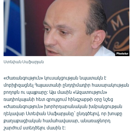
ՄԻՋԱԶԳԱՅԻՆ
ՄՇԱԿՈՒՅԹ
ՍՊՈՐՏ
ՄԵԿՆԱԲԱՆՈՒԹՅՈՒՆ
ՏՏ ԵՒ ԻՆՏԵՐՆԵՏ
ԿՈՐՈՆԱՎԻՐՈՒՍ
Ստեփան Սաֆարյան
ԱՐԽԻՎ
«Ժառանգություն» կուսակցության նպատակն է
ՏԵՍԱՆՅՈՒԹԵՐ
մոբիլիզացնել Հայաստանի ընդդիմադիր հասարակության
ԲԱՆԱՎԵՃ
բողոքն ու պայքարը: Այս մասին «Ազատություն»
ռադիոկայանի հետ զրույցում հինգշաբթի օրը նշեց
ՁԳՏԵԼՈՎ ԼԱՎԱԳՈՒՅՆԻՆ
«Ժառանգություն» խորհրդարանական խմբակցության
ՓՈԴՔԱՍԹ
ղեկավար Ստեփան Սաֆարյանը` ընդգծելով, որ խոսքը
քաղաքացիական համահավասար, անառաջնորդ
շարժում ստեղծելու մասին է:
Հայերեն