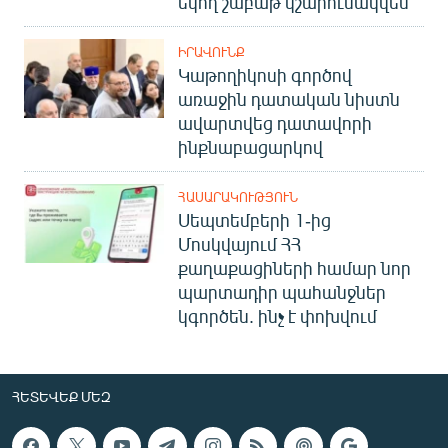
եկող շաբաթ կշարունակվեն
ԻՐԱՎՈՒՆՔ
Կաթողիկոսի գործով
առաջին դատական նիստն
ավարտվեց դատավորի
ինքնաբացարկով
ՀԱՍԱՐԱԿՈՒԹՅՈՒՆ
Սեպտեմբերի 1-ից
Մոսկվայում ՀՀ
քաղաքացիների համար նոր
պարտադիր պահանջներ
կգործեն. ինչ է փոխվում
ՀԵՏԵՎԵՔ ՄԵԶ