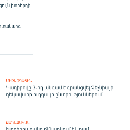
գույն խորհրդի
արտակարգ
ՄԻՋԱԶԳԱՅԻՆ
Կադիրովը 3-րդ անգամ է գրանցվել Չեչնիայի
ղեկավարի ուղղակի ընտրություններում
ՔԱՂԱՔԱԿԱՆ
Խորհրդարանը քննարկում է Արամ