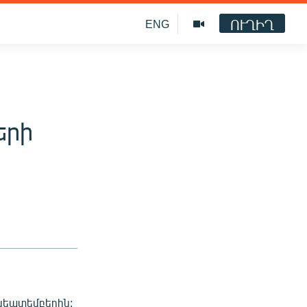
ՈՒՂԻՂ
ENG
երի
սեպտեմբերին: