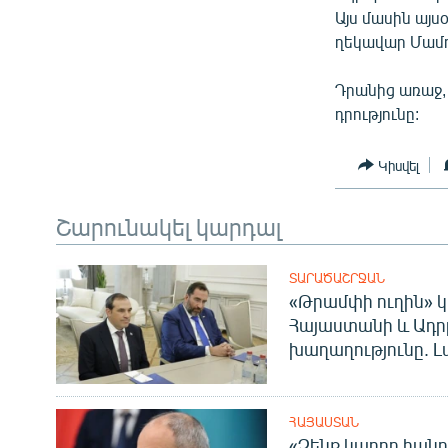
ՄԻՋԱԶԳԱՅԻՆ
Այս մասին այս
ՄՇԱԿՈՒՅԹ
ղեկավար Մամդ
ՍՊՈՐՏ
Դրանից առաջ,
ՄԵԿՆԱԲԱՆՈՒԹՅՈՒՆ
դրությունը:
ՏՏ ԵՒ ԻՆՏԵՐՆԵՏ
Կիսվել
ԿՈՐՈՆԱՎԻՐՈՒՍ
ԱՐԽԻՎ
Շարունակել կարդալ
ՏԵՍԱՆՅՈՒԹԵՐ
ՏԱՐԱԾԱՇՐՋԱՆ
ԲԱՆԱՎԵՃ
«Թրամփի ուղին» կ
Հայաստանի և Ադր
ՁԳՏԵԼՈՎ ԼԱՎԱԳՈՒՅՆԻՆ
խաղաղությունը. Լ
ՓՈԴՔԱՍԹ
ՀԱՅԱՍՏԱՆ
«Չենք կարող հանր