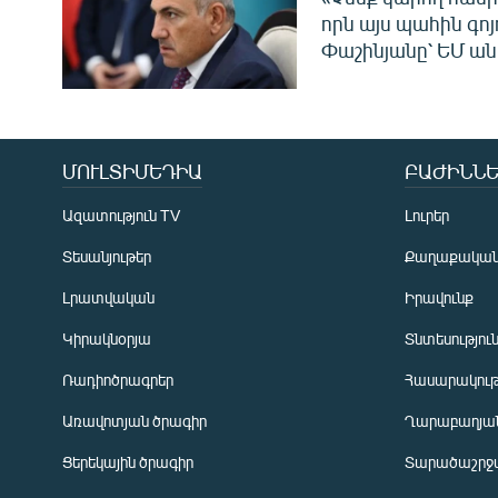
որն այս պահին գոյո
Փաշինյանը՝ ԵՄ ա
ՄՈՒԼՏԻՄԵԴԻԱ
ԲԱԺԻՆՆԵ
Ազատություն TV
Լուրեր
Տեսանյութեր
Քաղաքակա
Լրատվական
Իրավունք
Կիրակնօրյա
Տնտեսությու
Ռադիոծրագրեր
Հասարակութ
Առավոտյան ծրագիր
Ղարաբաղյան
Ցերեկային ծրագիր
Տարածաշրջ
Հայերեն