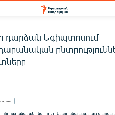
ի դարձան Եգիպտոսում
դարանական ընտրությունն
տները
oogle-ում
որհրդարանական ընտրությունները կկայանան այս տարվա 