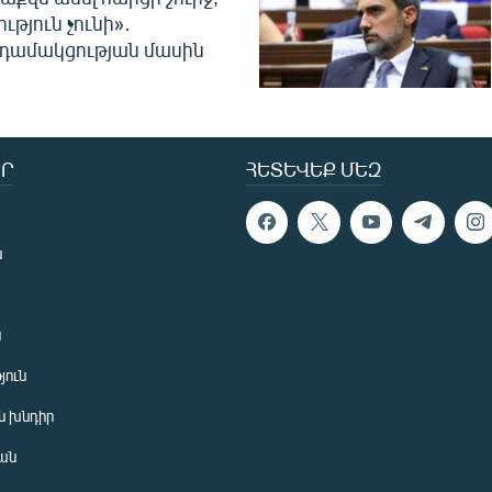
ւթյուն չունի»․
նդամակցության մասին
Ր
ՀԵՏԵՎԵՔ ՄԵԶ
ն
ն
յուն
 խնդիր
ան