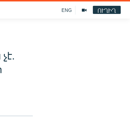
ՈՒՂԻՂ
ENG
չէ.
ր