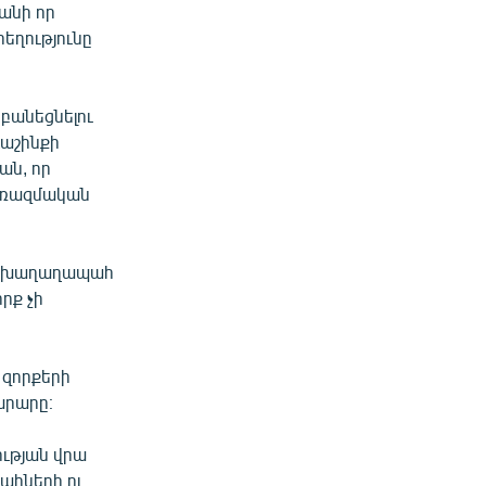
Քանի որ
հեղությունը
 բանեցնելու
աշինքի
ան, որ
 ռազմական
նի խաղաղապահ
րք չի
 զորքերի
արարը։
ւթյան վրա
ահների ու