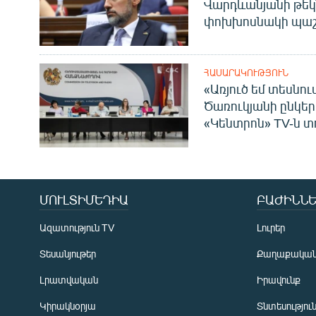
Վարդևանյանի թեկ
փոխխոսնակի պաշ
ՀԱՍԱՐԱԿՈՒԹՅՈՒՆ
«Առյուծ եմ տեսնու
Ծառուկյանի ընկեր
«Կենտրոն» TV-ն տ
ՄՈՒԼՏԻՄԵԴԻԱ
ԲԱԺԻՆՆԵ
Ազատություն TV
Լուրեր
Տեսանյութեր
Քաղաքակա
Լրատվական
Իրավունք
Կիրակնօրյա
Տնտեսությու