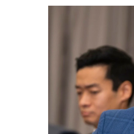
ՄԻՋԱԶԳԱՅԻՆ
ՄՇԱԿՈՒՅԹ
ՍՊՈՐՏ
ՄԵԿՆԱԲԱՆՈՒԹՅՈՒՆ
ՏՏ ԵՒ ԻՆՏԵՐՆԵՏ
ԿՈՐՈՆԱՎԻՐՈՒՍ
ԱՐԽԻՎ
ՏԵՍԱՆՅՈՒԹԵՐ
ԲԱՆԱՎԵՃ
ՁԳՏԵԼՈՎ ԼԱՎԱԳՈՒՅՆԻՆ
ՓՈԴՔԱՍԹ