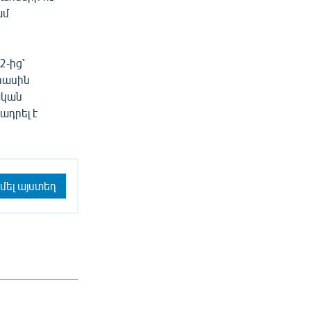
ամ
2-ից՝
իասին
ական
ադրել է
մել այստեղ