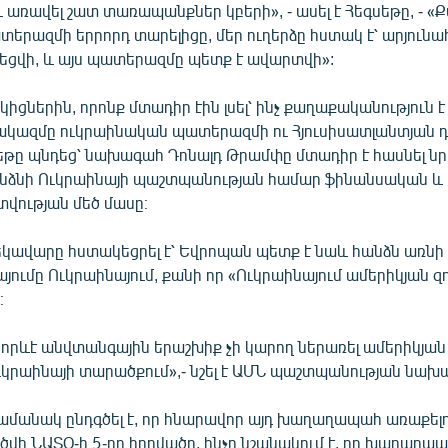
առավել շատ տառապանքներ կբերի», - ասել է Հեգսեթը, - «
տերազմի երրորդ տարելիցը, մեր ուղերձը հստակ է՝ արյունա
եցվի, և այս պատերազմը պետք է ավարտվի»:
կիցներին, որոնք մտադիր էին լսել՝ ինչ քաղաքականություն է
կազմը ուկրաինական պատերազմի ու Հյուսիսատլանտյան դ
սեթը պնդեց՝ նախագահ Դոնալդ Թրամփը մտադիր է հասնել նր
նձնի Ուկրաինայի պաշտպանության համար ֆինանսական և
ության մեծ մասը։
կավարը հստակեցրել է՝ Եվրոպան պետք է նաև հանձն առ
յումը Ուկրաինայում, քանի որ «Ուկրաինայում ամերիկյան զո
։
 որևէ անվտանգային երաշխիք չի կարող ներառել ամերիկյան
ւկրաինայի տարածքում»,- նշել է ԱՄՆ պաշտպանության նախ
ամանակ ընդգծել է, որ հնարավոր այդ խաղաղապահ առաքելո
վի ՆԱՏՕ-ի 5-րդ հոդվածը, ինչը նշանակում է, որ խաղաղապ