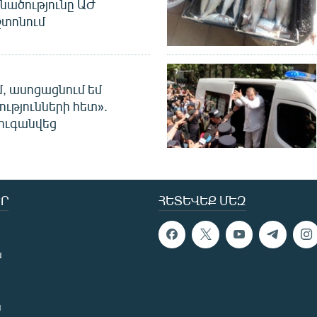
նածությունը ԱԺ
տոնում
մ, ասոցացնում եմ
ությունների հետ».
ուգանվեց
Ր
ՀԵՏԵՎԵՔ ՄԵԶ
ն
ն