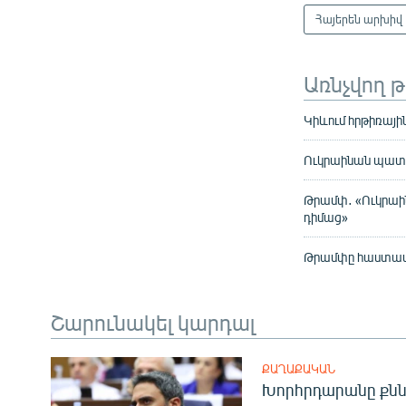
Հայերեն արխիվ
Առնչվող 
Կիևում հրթիռային
Ուկրաինան պատր
Թրամփ․ «Ուկրաի
դիմաց»
Թրամփը հաստատել
Շարունակել կարդալ
ՔԱՂԱՔԱԿԱՆ
Խորհրդարանը քնն