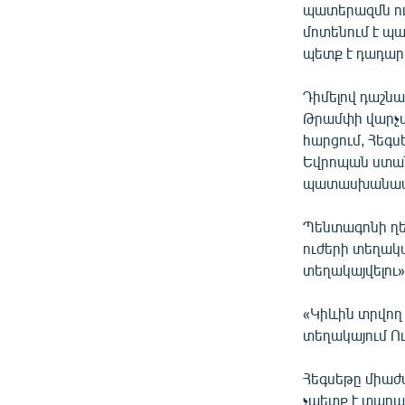
պատերազմն ու 
մոտենում է պա
պետք է դադար
Դիմելով դաշնա
Թրամփի վարչա
հարցում, Հեգ
Եվրոպան ստա
պատասխանատվ
Պենտագոնի ղե
ուժերի տեղակա
տեղակայվելու»
«Կիևին տրվող
տեղակայում Ո
Հեգսեթը միաժ
չպետք է տարած