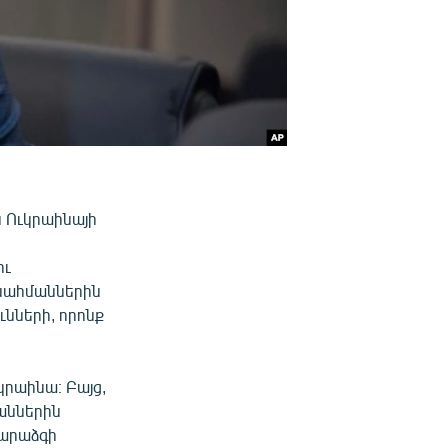
 Ուկրաինայի
ու
 սահմաններին
նների, որոնք
կրաինա։ Բայց,
աններին
գարաձգի