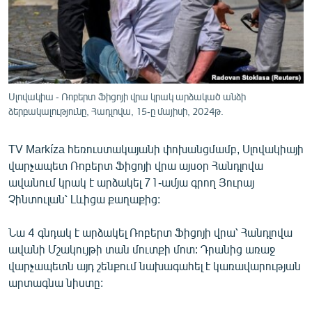
ՄԻՋԱԶԳԱՅԻՆ
ՄՇԱԿՈՒՅԹ
ՍՊՈՐՏ
ՄԵԿՆԱԲԱՆՈՒԹՅՈՒՆ
Սլովակիա - Ռոբերտ Ֆիցոյի վրա կրակ արձակած անձի
ձերբակալությունը, Հադլովա, 15-ը մայիսի, 2024թ.
ՏՏ ԵՒ ԻՆՏԵՐՆԵՏ
ԿՈՐՈՆԱՎԻՐՈՒՍ
TV Markíza հեռուստակայանի փոխանցմամբ, Սլովակիայի
ԱՐԽԻՎ
վարչապետ Ռոբերտ Ֆիցոյի վրա այսօր Հանդլովա
ավանում կրակ է արձակել 71-ամյա գրող Յուրայ
ՏԵՍԱՆՅՈՒԹԵՐ
Չինտուլան՝ Լևիցա քաղաքից:
ԲԱՆԱՎԵՃ
Նա 4 գնդակ է արձակել Ռոբերտ Ֆիցոյի վրա՝ Հանդլովա
ՁԳՏԵԼՈՎ ԼԱՎԱԳՈՒՅՆԻՆ
ավանի Մշակույթի տան մուտքի մոտ: Դրանից առաջ
ՓՈԴՔԱՍԹ
վարչապետն այդ շենքում նախագահել է կառավարության
արտագնա նիստը:
Հայերեն