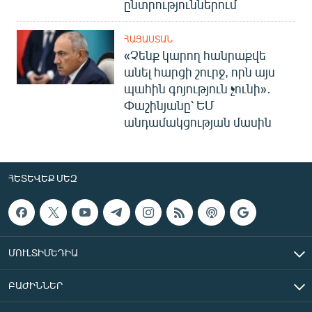
ընտրություններում
ՀԱՅԱՍՏԱՆ
«Չենք կարող հանրաքվե
անել հարցի շուրջ, որն այս
պահին գոյություն չունի»․
Փաշինյանը՝ ԵՄ
անդամակցության մասին
ՀԵՏԵՎԵՔ ՄԵԶ
ՄՈՒԼՏԻՄԵԴԻԱ
ԲԱԺԻՆՆԵՐ