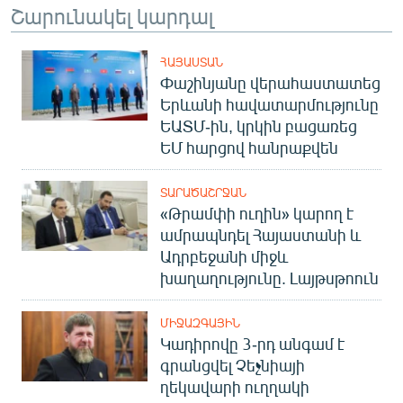
Շարունակել կարդալ
ՀԱՅԱՍՏԱՆ
Փաշինյանը վերահաստատեց
Երևանի հավատարմությունը
ԵԱՏՄ-ին, կրկին բացառեց
ԵՄ հարցով հանրաքվեն
ՏԱՐԱԾԱՇՐՋԱՆ
«Թրամփի ուղին» կարող է
ամրապնդել Հայաստանի և
Ադրբեջանի միջև
խաղաղությունը. Լայթսթոուն
ՄԻՋԱԶԳԱՅԻՆ
Կադիրովը 3-րդ անգամ է
գրանցվել Չեչնիայի
ղեկավարի ուղղակի