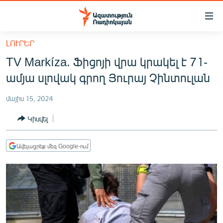
Մատչելիության
հղումներ
Անցնել
ԼՈՒՐԵՐ
հիմնական
ԱԶԱՏՈՒԹՅՈՒՆ TV
TV Markíza. Ֆիցոյի վրա կրակել է 71-
բովանդակությանը
ՀԱՅԱՍՏԱՆ
Անցնել
ամյա սլովակ գրող Յուրայ Չինտուլան
հիմնական
ՔԱՂԱՔԱԿԱՆ
մենյուին
մայիս 15, 2024
ԸՆՏՐՈՒԹՅՈՒՆՆԵՐ 2026
Որոնում
Կիսվել
ԻՐԱՎՈՒՆՔ
ՀԱՍԱՐԱԿՈՒԹՅՈՒՆ
Ավելացրեք մեզ Google-ում
ՏՆՏԵՍՈՒԹՅՈՒՆ
ՂԱՐԱԲԱՂ
ՊԱՏԵՐԱԶՄԻ 6 ՇԱԲԱԹՆԵՐԸ
ՏԱՐԱԾԱՇՐՋԱՆ