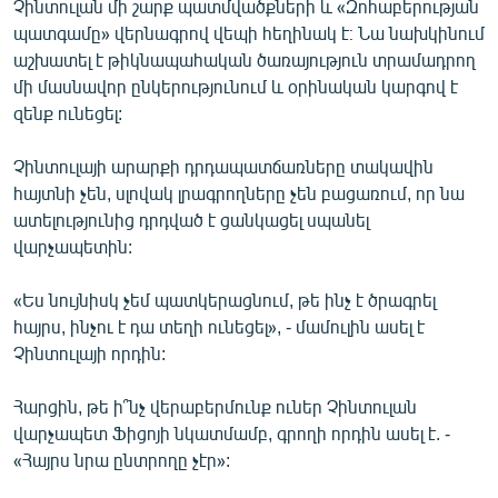
Չինտուլան մի շարք պատմվածքների և «Զոհաբերության
English
պատգամը» վերնագրով վեպի հեղինակ է։ Նա նախկինում
աշխատել է թիկնապահական ծառայություն տրամադրող
Русский
մի մասնավոր ընկերությունում և օրինական կարգով է
զենք ունեցել:
ՀԵՏԵՎԵՔ ՄԵԶ
Չինտուլայի արարքի դրդապատճառները տակավին
հայտնի չեն, սլովակ լրագրողները չեն բացառում, որ նա
ատելությունից դրդված է ցանկացել սպանել
վարչապետին:
«Ազատության» բոլոր կայքերը
«Ես նույնիսկ չեմ պատկերացնում, թե ինչ է ծրագրել
հայրս, ինչու է դա տեղի ունեցել», - մամուլին ասել է
Չինտուլայի որդին:
Հարցին, թե ի՞նչ վերաբերմունք ուներ Չինտուլան
վարչապետ Ֆիցոյի նկատմամբ, գրողի որդին ասել է. -
«Հայրս նրա ընտրողը չէր»: