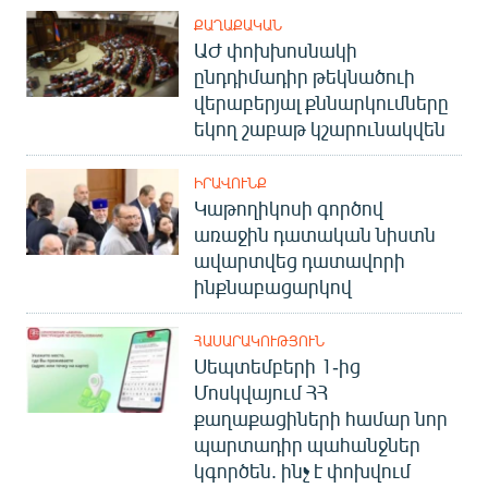
ՔԱՂԱՔԱԿԱՆ
ԱԺ փոխխոսնակի
ընդդիմադիր թեկնածուի
վերաբերյալ քննարկումները
եկող շաբաթ կշարունակվեն
ԻՐԱՎՈՒՆՔ
Կաթողիկոսի գործով
առաջին դատական նիստն
ավարտվեց դատավորի
ինքնաբացարկով
ՀԱՍԱՐԱԿՈՒԹՅՈՒՆ
Սեպտեմբերի 1-ից
Մոսկվայում ՀՀ
քաղաքացիների համար նոր
պարտադիր պահանջներ
կգործեն. ինչ է փոխվում