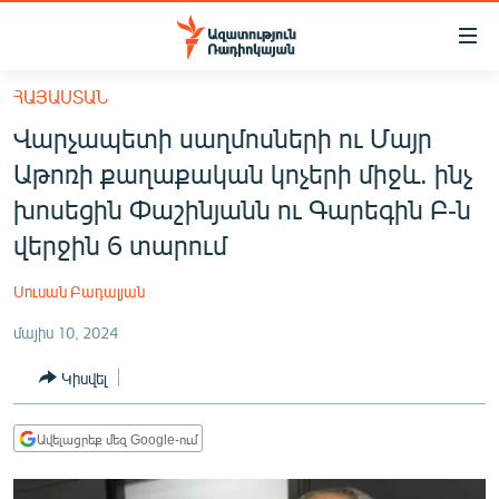
Մատչելիության
հղումներ
Անցնել
ՀԱՅԱՍՏԱՆ
հիմնական
ԱԶԱՏՈՒԹՅՈՒՆ TV
Վարչապետի սաղմոսների ու Մայր
բովանդակությանը
ՀԱՅԱՍՏԱՆ
Անցնել
Աթոռի քաղաքական կոչերի միջև. ինչ
հիմնական
ՔԱՂԱՔԱԿԱՆ
խոսեցին Փաշինյանն ու Գարեգին Բ-ն
մենյուին
ԸՆՏՐՈՒԹՅՈՒՆՆԵՐ 2026
վերջին 6 տարում
Որոնում
ԻՐԱՎՈՒՆՔ
Սուսան Բադալյան
ՀԱՍԱՐԱԿՈՒԹՅՈՒՆ
մայիս 10, 2024
ՏՆՏԵՍՈՒԹՅՈՒՆ
Կիսվել
ՂԱՐԱԲԱՂ
ՊԱՏԵՐԱԶՄԻ 6 ՇԱԲԱԹՆԵՐԸ
Ավելացրեք մեզ Google-ում
ՏԱՐԱԾԱՇՐՋԱՆ