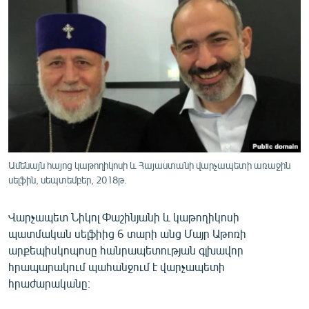
ՄԻՋԱԶԳԱՅԻՆ
ՄՇԱԿՈՒՅԹ
ՍՊՈՐՏ
ՄԵԿՆԱԲԱՆՈՒԹՅՈՒՆ
ՏՏ ԵՒ ԻՆՏԵՐՆԵՏ
ԿՈՐՈՆԱՎԻՐՈՒՍ
ԱՐԽԻՎ
Ամենայն հայոց կաթողիկոսի և Հայաստանի վարչապետի առաջին
սելֆին, սեպտեմբեր, 2018թ.
ՏԵՍԱՆՅՈՒԹԵՐ
ԲԱՆԱՎԵՃ
Վարչապետ Նիկոլ Փաշինյանի և կաթողիկոսի
պատմական սելֆիից 6 տարի անց Մայր Աթոռի
ՁԳՏԵԼՈՎ ԼԱՎԱԳՈՒՅՆԻՆ
արքեպիսկոպոսը հանրապետության գլխավոր
ՓՈԴՔԱՍԹ
հրապարակում պահանջում է վարչապետի
հրաժարականը։
Հայերեն