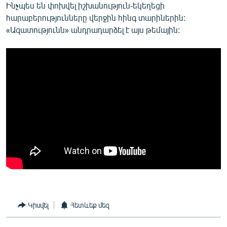
Ինչպես են փոխվել իշխանություն-եկեղեցի
English
հարաբերությունները վերջին հինգ տարիներին:
Русский
«Ազատությունն» անդրադարձել է այս թեմային:
ՀԵՏԵՎԵՔ ՄԵԶ
«Ազատության» բոլոր կայքերը
Կիսվել
Հետևեք մեզ