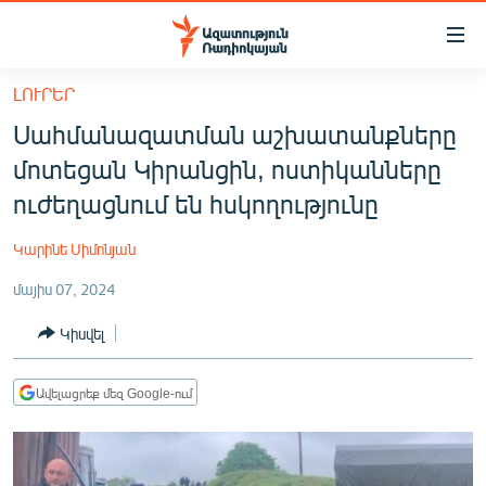
Մատչելիության
հղումներ
Անցնել
ԼՈՒՐԵՐ
հիմնական
ԱԶԱՏՈՒԹՅՈՒՆ TV
Սահմանազատման աշխատանքները
բովանդակությանը
ՀԱՅԱՍՏԱՆ
Անցնել
մոտեցան Կիրանցին, ոստիկանները
հիմնական
ՔԱՂԱՔԱԿԱՆ
ուժեղացնում են հսկողությունը
մենյուին
ԸՆՏՐՈՒԹՅՈՒՆՆԵՐ 2026
Որոնում
Կարինե Սիմոնյան
ԻՐԱՎՈՒՆՔ
մայիս 07, 2024
ՀԱՍԱՐԱԿՈՒԹՅՈՒՆ
Կիսվել
ՏՆՏԵՍՈՒԹՅՈՒՆ
ՂԱՐԱԲԱՂ
Ավելացրեք մեզ Google-ում
ՊԱՏԵՐԱԶՄԻ 6 ՇԱԲԱԹՆԵՐԸ
ՏԱՐԱԾԱՇՐՋԱՆ