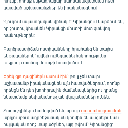
խումբ, որոնք ենթադրաբար սահմանազատման հետ
English
կապված աշխատանքներ են իրականացնում։
Русский
Գյուղում սպասողական վիճակ է։ Կիրանցում կարծում են,
որ շուտով կհասնեն Կիրանցի մուտքի մոտ գտնվող
ՀԵՏԵՎԵՔ ՄԵԶ
խանութներին։
Բարձրաստիճան ոստիկանները հրահանգ են տալիս
ենթականերին՝ ավելի ուժեղացնել հսկողությունը
Խեյրիմլի տանող մուտքի հատվածում։
«Ազատության» բոլոր կայքերը
Երեկ գյուղացիներն ասում էին՝
թույլ չեն տալու
աշխատանք իրականացնեն այն հատվածներում, որոնք
իրենցն են դեռ խորհրդային ժամանակներից ու դրանց
նկատմամբ սեփականության վկայականներ ունեն։
Տավուշցիները համոզված են, որ այս
սահմանազատման
արդյունքում ադրբեջանական կողմին են անցնելու նաև
հայկական որոշ տարածքներ, այդ թվում՝ Կիրանցից։