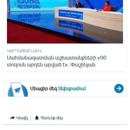
ԿԱՐԴԱՑԵՔ ՆԱԵՎ
Սահմանազատման աշխատանքների «90
տոկոսն արդեն արված է»․ Փաշինյան
Միացիր մեզ
Տելեգրամում
Կիսվել
Հետևեք մեզ