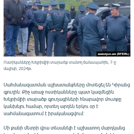
ՄԻՋԱԶԳԱՅԻՆ
ՄՇԱԿՈՒՅԹ
ՍՊՈՐՏ
ՄԵԿՆԱԲԱՆՈՒԹՅՈՒՆ
ՏՏ ԵՒ ԻՆՏԵՐՆԵՏ
ԿՈՐՈՆԱՎԻՐՈՒՍ
Ոստիկանները Խեյրիմլիի տարածք տանող ճանապահին, 7-ը
մայիսի, 2024թ․
ԱՐԽԻՎ
ՏԵՍԱՆՅՈՒԹԵՐ
Սահմանազատման աշխատանքները մոտեցել են Կիրանց
ԲԱՆԱՎԵՃ
գյուղին։ Քիչ առաջ ոստիկանները պատ կազմեցին
Խեյրիմլիի տարածք գյուղացիների հնարավոր մուտքը
ՁԳՏԵԼՈՎ ԼԱՎԱԳՈՒՅՆԻՆ
կանխելու համար, որտեղ արդեն երկու օր է
ՓՈԴՔԱՍԹ
սահմանազատում է իրականացվում։
Մի քանի մետրի վրա տեսանելի է աշխատող մարդկանց
Հայերեն