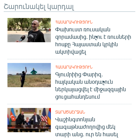
Շարունակել կարդալ
ՀԱՍԱՐԱԿՈՒԹՅՈՒՆ
Փախուստ ռուսական
զորամասից. ինչու է ռուսների
հոսքը Հայաստան կրկին
ակտիվացել
ՀԱՍԱՐԱԿՈՒԹՅՈՒՆ
Գյումրիից Փարիզ․
հայկական անօդաչուն
ներկայացվել է միջազգային
ցուցահանդեսում
ՏԱՐԱԾԱՇՐՋԱՆ
Վաշինգտոնյան
գագաթնաժողովից մեկ
տարի անց. ուր են հասել