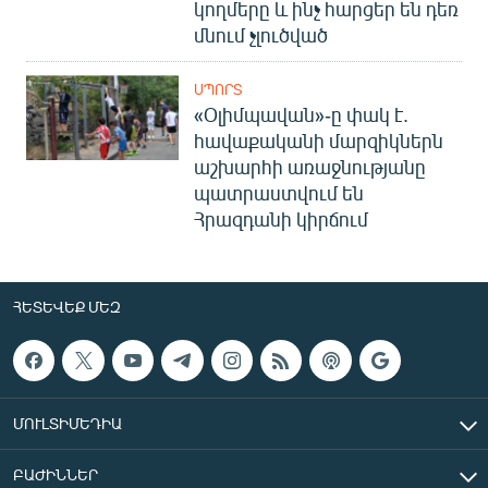
կողմերը և ինչ հարցեր են դեռ
մնում չլուծված
ՍՊՈՐՏ
«Օլիմպավան»-ը փակ է.
հավաքականի մարզիկներն
աշխարհի առաջնությանը
պատրաստվում են
Հրազդանի կիրճում
ՀԵՏԵՎԵՔ ՄԵԶ
ՄՈՒԼՏԻՄԵԴԻԱ
ԲԱԺԻՆՆԵՐ