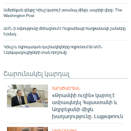
Ամերիկյան զենքը Կիևը կարող է ստանալ մինչև ապրիլի վերջ․ The
Washington Post
ԱՄՆ-ի օգնությունը մեծացնում է Ուկրաինայի հաղթանակի շանսերը.
Երմակ
Կիևը և եվրոպական դաշնակիցները ողջունում են ԱՄՆ
Ներկայացուցիչների տան որոշումը
Շարունակել կարդալ
ՏԱՐԱԾԱՇՐՋԱՆ
«Թրամփի ուղին» կարող է
ամրապնդել Հայաստանի և
Ադրբեջանի միջև
խաղաղությունը. Լայթսթոուն
ՄԻՋԱԶԳԱՅԻՆ