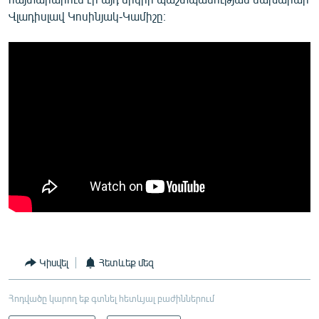
Վլադիսլավ Կոսինյակ-Կամիշը։
Կիսվել
Հետևեք մեզ
Հոդվածը կարող եք գտնել հետևյալ բաժիններում