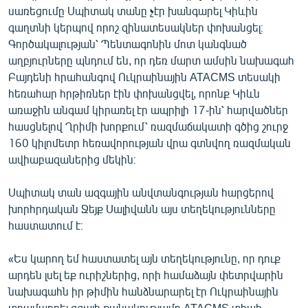
սառեցումը Սպիտակ տանը չէր խանգարել Կիևին
գաղտնի կերպով որոշ զինատեսակներ փոխանցել։
Գործակալության՝ Պենտագոնին մոտ կանգնած
աղբյուրները պնդում են, որ դեռ մարտ ամսին նախագահ
Բայդենի հրահանգով Ուկրաինային АТАCMS տեսակի
հեռահար հրթիռներ էին փոխանցվել, որոնք Կիևն
առաջին անգամ կիրառել էր ապրիլի 17-ին՝ հարվածներ
հասցնելով Ղրիմի խորքում՝ ռազմաճակատի գծից շուրջ
160 կիլոմետր հեռավորության վրա գտնվող ռազմական
ավիաբազաներից մեկին։
Սպիտակ տան ազգային անվտանգության հարցերով
խորհրդական Ջեյք Սալիվանն այս տեղեկությունները
հաստատում է։
«Ես կարող եմ հաստատել այն տեղեկությունը, որ դուք
արդեն լսել եք ուրիշներից, որի համաձայն փետրվարին
նախագահն իր թիմին հանձնարարել էր Ուկրաինային
տրամադրել զգալի քանակությամբ ATACMS տիպի