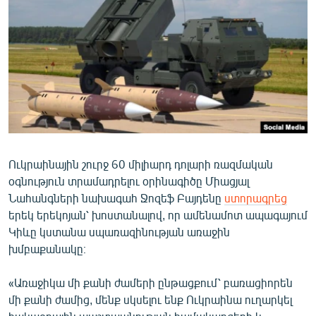
ՄԻՋԱԶԳԱՅԻՆ
ՄՇԱԿՈՒՅԹ
ՍՊՈՐՏ
ՄԵԿՆԱԲԱՆՈՒԹՅՈՒՆ
ՏՏ ԵՒ ԻՆՏԵՐՆԵՏ
ԿՈՐՈՆԱՎԻՐՈՒՍ
Ուկրաինային շուրջ 60 միլիարդ դոլարի ռազմական
ԱՐԽԻՎ
օգնություն տրամադրելու օրինագիծը Միացյալ
ՏԵՍԱՆՅՈՒԹԵՐ
Նահանգների նախագահ Ջոզեֆ Բայդենը
ստորագրեց
երեկ երեկոյան՝ խոստանալով, որ ամենամոտ ապագայում
ԲԱՆԱՎԵՃ
Կիևը կստանա սպառազինության առաջին
ՁԳՏԵԼՈՎ ԼԱՎԱԳՈՒՅՆԻՆ
խմբաքանակը։
ՓՈԴՔԱՍԹ
«Առաջիկա մի քանի ժամերի ընթացքում՝ բառացիորեն
մի քանի ժամից, մենք սկսելու ենք Ուկրաինա ուղարկել
Հայերեն