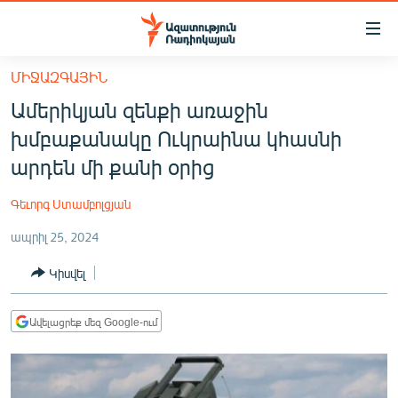
Մատչելիության
հղումներ
Անցնել
ՄԻՋԱԶԳԱՅԻՆ
հիմնական
ԱԶԱՏՈՒԹՅՈՒՆ TV
Ամերիկյան զենքի առաջին
բովանդակությանը
ՀԱՅԱՍՏԱՆ
Անցնել
խմբաքանակը Ուկրաինա կհասնի
հիմնական
ՔԱՂԱՔԱԿԱՆ
արդեն մի քանի օրից
մենյուին
ԸՆՏՐՈՒԹՅՈՒՆՆԵՐ 2026
Որոնում
Գեւորգ Ստամբոլցյան
ԻՐԱՎՈՒՆՔ
ապրիլ 25, 2024
ՀԱՍԱՐԱԿՈՒԹՅՈՒՆ
Կիսվել
ՏՆՏԵՍՈՒԹՅՈՒՆ
ՂԱՐԱԲԱՂ
Ավելացրեք մեզ Google-ում
ՊԱՏԵՐԱԶՄԻ 6 ՇԱԲԱԹՆԵՐԸ
ՏԱՐԱԾԱՇՐՋԱՆ