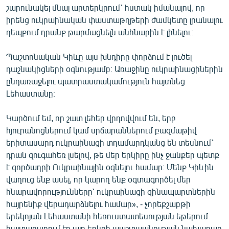
շարունակել մնալ արտերկրում՝ հստակ իմանալով, որ
իրենց ուկրաինական փաստաթղթերի ժամկետը լրանալու
դեպքում դրանք թարմացնելն անհնարին է լինելու։
Պաշտոնական Կիևը այս խնդիրը փորձում է լուծել
դաշնակիցների օգնությամբ։ Առաջինը ուկրաինացիներին
ընդառաջելու պատրաստակամություն հայտնեց
Լեհաստանը։
Կարծում եմ, որ շատ լեհեր վրդովվում են, երբ
հյուրանոցներում կամ սրճարաններում բազմաթիվ
երիտասարդ ուկրաինացի տղամարդկանց են տեսնում՝
դրան զուգահեռ լսելով, թե մեր երկիրը ինչ ջանքեր պետք
է գործադրի Ուկրաինային օգնելու համար։ Մենք Կիևին
վաղուց ենք ասել, որ կարող ենք օգտագործել մեր
հնարավորությունները՝ ուկրաինացի զինապարտներին
հայրենիք վերադարձնելու համար», - չորեքշաբթի
երեկոյան Լեհաստանի հեռուստատեսության եթերում
հայտարարում էր այդ երկրի պաշտպանության նախարար