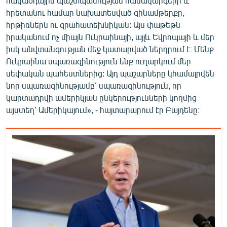
հակաօդային պաշտպանության համակարգերի և
English
հրետանու համար նախատեսված զինամթերքը,
հրթիռներն ու զրահատեխնիկան: Այս փաթեթն
Русский
իրականում ոչ միայն Ուկրաինայի, այլև Եվրոպայի և մեր
իսկ անվտանգության մեջ կատարված ներդրում է։ Մենք
ՀԵՏԵՎԵՔ ՄԵԶ
Ուկրաինա սպառազինություն ենք ուղարկում մեր
սեփական պահեստներից: Այդ պաշարները կհամալրվեն
նոր սպառազինությամբ՝ սպառազինություն, որ
կարտադրվի ամերիկյան ընկերությունների կողմից
այստեղ՝ Ամերիկայում», - հայտարարում էր Բայդենը։
«Ազատության» բոլոր կայքերը