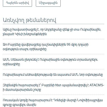
Հայերեն արխիվ
Միջազգային
Առնչվող թեմաներով
Ալիևը հավաստիացրել է, որ Ադրբեջանը զենք չի տա Ուկրաինային,
չնայած Կիևի խնդրանքներին
Ջո Բայդենը վավերացրեց դաշնակիցներին 95 մլրդ դոլարի
օգնություն տալու օրինագիծը
ԱՄՆ Սենատն ընդունել է Ուկրաինային օգնություն տրամադրելու
օրինագիծը
Ուկրաինայում անհամբերությամբ են սպասում ԱՄՆ նոր օգնությանը
Զելենսկին հայտարարել է՝ Բայդենի հետ պայմանավորվել է ATACMS-
ի մատակարարման շուրջ
Ռուսական կողմը հայտարարում է Դոնեցկի մարզի Նովոմիխայլովկա
գյուղը գրավելու մասին