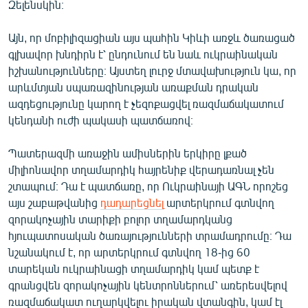
Զելենսկին։
Այն, որ մոբիլիզացիան այս պահին Կիևի առջև ծառացած
գլխավոր խնդիրն է՝ ընդունում են նաև ուկրաինական
իշխանությունները։ Այստեղ լուրջ մտավախություն կա, որ
արևմտյան սպառազինության առաքման դրական
ազդեցությունը կարող է չեզոքացվել ռազմաճակատում
կենդանի ուժի պակասի պատճառով։
Պատերազմի առաջին ամիսներին երկիրը լքած
միլիոնավոր տղամարդիկ հայրենիք վերադառնալ չեն
շտապում։ Դա է պատճառը, որ Ուկրաինայի ԱԳՆ որոշեց
այս շաբաթվանից
դադարեցնել
արտերկրում գտնվող
զորակոչային տարիքի բոլոր տղամարդկանց
հյուպատոսական ծառայությունների տրամադրումը։ Դա
նշանակում է, որ արտերկրում գտնվող 18-ից 60
տարեկան ուկրաինացի տղամարդիկ կամ պետք է
գրանցվեն զորակոչային կենտրոններում՝ առերեսվելով
ռազմաճակատ ուղարկվելու իրական վտանգին, կամ էլ