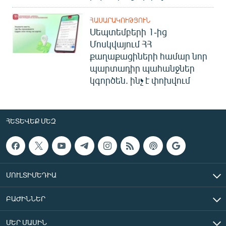
ՀԱՍԱՐԱԿՈՒԹՅՈՒՆ
Սեպտեմբերի 1-ից
Մոսկվայում ՀՀ
քաղաքացիների համար նոր
պարտադիր պահանջներ
կգործեն. ինչ է փոխվում
ՀԵՏԵՎԵՔ ՄԵԶ
ՄՈՒԼՏԻՄԵԴԻԱ
ԲԱԺԻՆՆԵՐ
ՄԵՐ ՄԱՍԻՆ