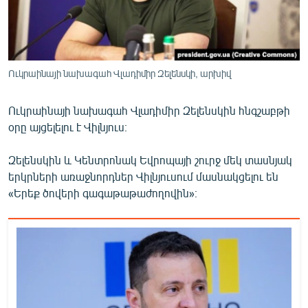
ՄԻՋԱԶԳԱՅԻՆ
ՄՇԱԿՈՒՅԹ
ՍՊՈՐՏ
Ուկրաինայի նախագահ Վլադիմիր Զելենսկի, արխիվ
ՄԵԿՆԱԲԱՆՈՒԹՅՈՒՆ
Ուկրաինայի նախագահ Վլադիմիր Զելենսկին հնգշաբթի
ՏՏ ԵՒ ԻՆՏԵՐՆԵՏ
օրը այցելելու է Վիլնյուս։
ԿՈՐՈՆԱՎԻՐՈՒՍ
Զելենսկին և Կենտրոնակ Եվրոպայի շուրջ մեկ տասնյակ
ԱՐԽԻՎ
երկրների առաջնորդներ Վիլնյուսում մասնակցելու են
ՏԵՍԱՆՅՈՒԹԵՐ
«Երեք ծովերի գագաթաթաժողովին»։
ԲԱՆԱՎԵՃ
ՁԳՏԵԼՈՎ ԼԱՎԱԳՈՒՅՆԻՆ
ՓՈԴՔԱՍԹ
Հայերեն