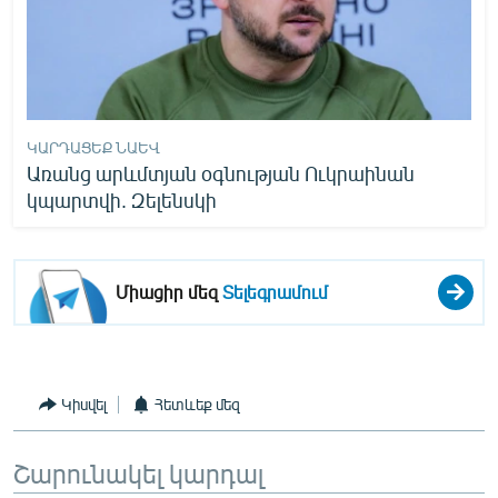
English
Русский
ՀԵՏԵՎԵՔ ՄԵԶ
ԿԱՐԴԱՑԵՔ ՆԱԵՎ
Առանց արևմտյան օգնության Ուկրաինան
կպարտվի. Զելենսկի
«Ազատության» բոլոր կայքերը
Միացիր մեզ
Տելեգրամում
Կիսվել
Հետևեք մեզ
Շարունակել կարդալ