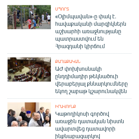
ՍՊՈՐՏ
«Օլիմպավան»-ը փակ է.
հավաքականի մարզիկներն
աշխարհի առաջնությանը
պատրաստվում են
Հրազդանի կիրճում
ՔԱՂԱՔԱԿԱՆ
ԱԺ փոխխոսնակի
ընդդիմադիր թեկնածուի
վերաբերյալ քննարկումները
եկող շաբաթ կշարունակվեն
ԻՐԱՎՈՒՆՔ
Կաթողիկոսի գործով
առաջին դատական նիստն
ավարտվեց դատավորի
ինքնաբացարկով