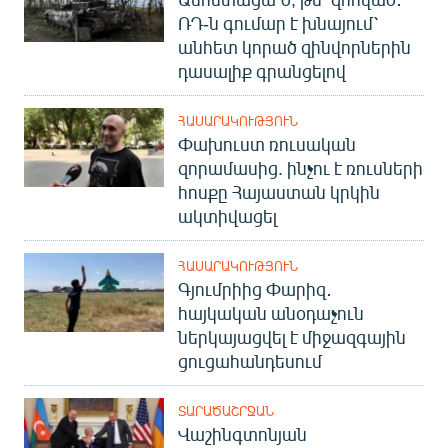
ՌԴ-ն գումար է խնայում՝
անհետ կորած զինվորներին
դասալիք գրանցելով
ՀԱՍԱՐԱԿՈՒԹՅՈՒՆ
Փախուստ ռուսական
զորամասից. ինչու է ռուսների
հոսքը Հայաստան կրկին
ակտիվացել
ՀԱՍԱՐԱԿՈՒԹՅՈՒՆ
Գյումրիից Փարիզ․
հայկական անօդաչուն
ներկայացվել է միջազգային
ցուցահանդեսում
ՏԱՐԱԾԱՇՐՋԱՆ
Վաշինգտոնյան