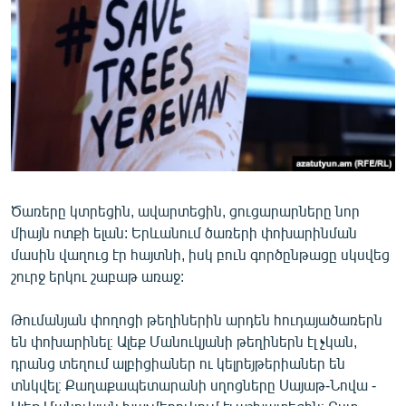
ՄԻՋԱԶԳԱՅԻՆ
ՄՇԱԿՈՒՅԹ
ՍՊՈՐՏ
ՄԵԿՆԱԲԱՆՈՒԹՅՈՒՆ
ՏՏ ԵՒ ԻՆՏԵՐՆԵՏ
ԿՈՐՈՆԱՎԻՐՈՒՍ
Ծառերը կտրեցին, ավարտեցին, ցուցարարները նոր
ԱՐԽԻՎ
միայն ոտքի ելան: Երևանում ծառերի փոխարինման
ՏԵՍԱՆՅՈՒԹԵՐ
մասին վաղուց էր հայտնի, իսկ բուն գործընթացը սկսվեց
շուրջ երկու շաբաթ առաջ:
ԲԱՆԱՎԵՃ
ՁԳՏԵԼՈՎ ԼԱՎԱԳՈՒՅՆԻՆ
Թումանյան փողոցի թեղիներին արդեն հուդայածառերն
են փոխարինել։ Ալեք Մանուկյանի թեղիներն էլ չկան,
ՓՈԴՔԱՍԹ
դրանց տեղում ալբիցիաներ ու կելրեյթերիաներ են
տնկվել։ Քաղաքապետարանի սղոցները Սայաթ-Նովա -
Հայերեն