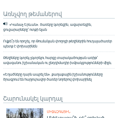
Առնչվող թեմաներով
«Կանաչ Երևան». ծառերը կտրեցին, ավարտեցին,
ցուցարարները՝ ոտքի ելան
Ովքե՞ր են որոշել, որ Թումանյան փողոցի թեղիներին հուդայածառեր
պետք է փոխարինեն
Թեղիները կտրել-չկտրելու հարցը տարակածության առիթ՝
ավագանու իշխանական ու ընդդիմադիր խմբակցությունների միջև
«Եղածները դարն ապրել են». քաղաքային իշխանությունները
ծրագրում են հարյուրավոր ծառեր նորերով փոխարինել
Շարունակել կարդալ
ՄԻՋԱԶԳԱՅԻՆ
Անհետացա՞ծ, թե՞ զոհված․