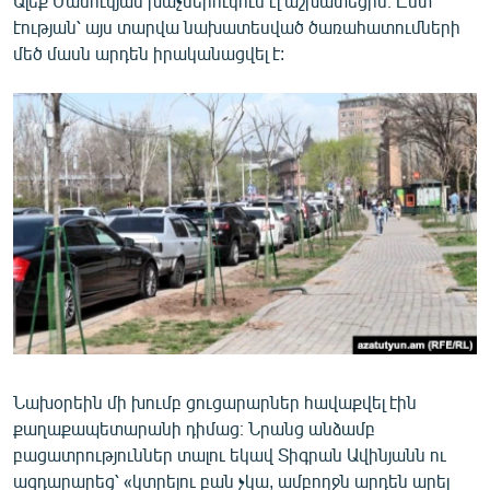
Ալեք Մանուկյան խաչմերուկում էլ աշխատեցին։ Ըստ
English
էության՝ այս տարվա նախատեսված ծառահատումների
մեծ մասն արդեն իրականացվել է:
Русский
ՀԵՏԵՎԵՔ ՄԵԶ
«Ազատության» բոլոր կայքերը
Նախօրեին մի խումբ ցուցարարներ հավաքվել էին
քաղաքապետարանի դիմաց։ Նրանց անձամբ
բացատրություններ տալու եկավ Տիգրան Ավինյանն ու
ազդարարեց՝ «կտրելու բան չկա, ամբողջն արդեն արել