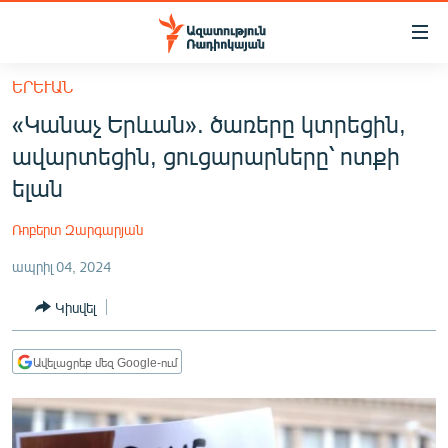
Մատչելիության
հղումներ
Անցնել
ԵՐԵՒԱՆ
հիմնական
ԱԶԱՏՈՒԹՅՈՒՆ TV
«Կանաչ Երևան». ծառերը կտրեցին,
բովանդակությանը
ՀԱՅԱՍՏԱՆ
Անցնել
ավարտեցին, ցուցարարները՝ ոտքի
հիմնական
ՔԱՂԱՔԱԿԱՆ
ելան
մենյուին
ԸՆՏՐՈՒԹՅՈՒՆՆԵՐ 2026
Որոնում
Ռոբերտ Զարգարյան
ԻՐԱՎՈՒՆՔ
ապրիլ 04, 2024
ՀԱՍԱՐԱԿՈՒԹՅՈՒՆ
Կիսվել
ՏՆՏԵՍՈՒԹՅՈՒՆ
ՂԱՐԱԲԱՂ
Ավելացրեք մեզ Google-ում
ՊԱՏԵՐԱԶՄԻ 6 ՇԱԲԱԹՆԵՐԸ
ՏԱՐԱԾԱՇՐՋԱՆ