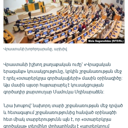
ՄԻՋԱԶԳԱՅԻՆ
ՄՇԱԿՈՒՅԹ
ՍՊՈՐՏ
ՄԵԿՆԱԲԱՆՈՒԹՅՈՒՆ
ՏՏ ԵՒ ԻՆՏԵՐՆԵՏ
Վրաստանի խորհրդարանը, արխիվ
ԿՈՐՈՆԱՎԻՐՈՒՍ
Վրաստանի իշխող քաղաքական ուժը՝ «Վրացական
ԱՐԽԻՎ
երազանք» կուսակցությունը, կրկին շրջանառության մեջ
ՏԵՍԱՆՅՈՒԹԵՐ
է դրել «օտարերկրյա գործակալների» մասին օրինագիծը։
Այս մասին այսօր հայտարարել է կուսակցության
ԲԱՆԱՎԵՃ
գործադիր քարտուղար Մամուկա Մդինարաձեն։
ՁԳՏԵԼՈՎ ԼԱՎԱԳՈՒՅՆԻՆ
Նրա խոսքով՝ նախորդ տարի շրջանառության մեջ դրված
ՓՈԴՔԱՍԹ
և հետագայում շրջանառությունից հանված օրինագծի
հետ միակ տարբերությունն այն է, որ «օտարերկրյա
Հայերեն
գործակալ» տերմինը փոխարինվել է «արտերկրում