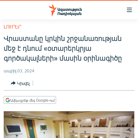
Մատչելիության
հղումներ
Անցնել
ԼՈՒՐԵՐ
հիմնական
ԱԶԱՏՈՒԹՅՈՒՆ TV
Վրաստանը կրկին շրջանառության
բովանդակությանը
ՀԱՅԱՍՏԱՆ
Անցնել
մեջ է դնում «օտարերկրյա
հիմնական
ՔԱՂԱՔԱԿԱՆ
գործակալների» մասին օրինագիծը
մենյուին
ԸՆՏՐՈՒԹՅՈՒՆՆԵՐ 2026
Որոնում
ապրիլ 03, 2024
ԻՐԱՎՈՒՆՔ
Կիսվել
ՀԱՍԱՐԱԿՈՒԹՅՈՒՆ
ՏՆՏԵՍՈՒԹՅՈՒՆ
Ավելացրեք մեզ Google-ում
ՂԱՐԱԲԱՂ
ՊԱՏԵՐԱԶՄԻ 6 ՇԱԲԱԹՆԵՐԸ
ՏԱՐԱԾԱՇՐՋԱՆ