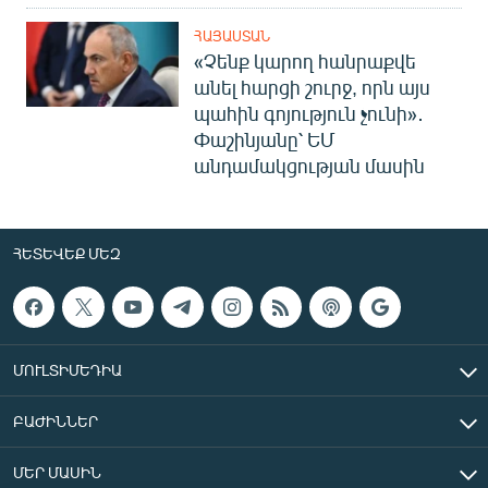
ՀԱՅԱՍՏԱՆ
«Չենք կարող հանրաքվե
անել հարցի շուրջ, որն այս
պահին գոյություն չունի»․
Փաշինյանը՝ ԵՄ
անդամակցության մասին
ՀԵՏԵՎԵՔ ՄԵԶ
ՄՈՒԼՏԻՄԵԴԻԱ
ԲԱԺԻՆՆԵՐ
ՄԵՐ ՄԱՍԻՆ