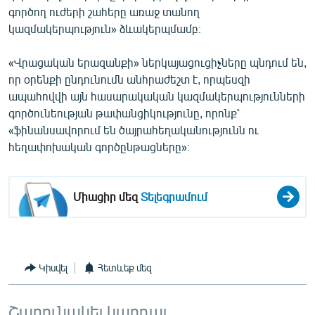
գործող ուժերի շահերը առաջ տանող
English
կազմակերպություն» ձևակերպմամբ։
Русский
«Վրացական երազանքի» ներկայացուցիչները պնդում են,
ՀԵՏԵՎԵՔ ՄԵԶ
որ օրենքի ընդունումն անհրաժեշտ է, որպեսզի
ապահովվի այն հասարակական կազմակերպությունների
գործունեության թափանցիկությունը, որոնք՝
«ֆինանսավորում են ծայրահեղականությունն ու
հեղափոխական գործընթացները»։
«Ազատության» բոլոր կայքերը
Միացիր մեզ
Տելեգրամում
Կիսվել
Հետևեք մեզ
Շարունակել կարդալ