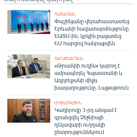
ՀԱՅԱՍՏԱՆ
Փաշինյանը վերահաստատեց
Երևանի հավատարմությունը
ԵԱՏՄ-ին, կրկին բացառեց
ԵՄ հարցով հանրաքվեն
ՏԱՐԱԾԱՇՐՋԱՆ
«Թրամփի ուղին» կարող է
ամրապնդել Հայաստանի և
Ադրբեջանի միջև
խաղաղությունը. Լայթսթոուն
ՄԻՋԱԶԳԱՅԻՆ
Կադիրովը 3-րդ անգամ է
գրանցվել Չեչնիայի
ղեկավարի ուղղակի
ընտրություններում