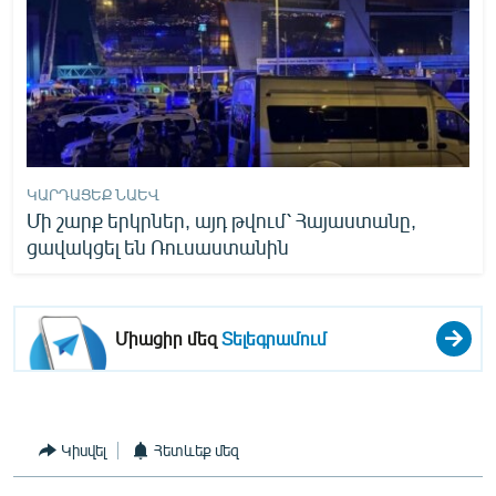
ԿԱՐԴԱՑԵՔ ՆԱԵՎ
Մի շարք երկրներ, այդ թվում՝ Հայաստանը,
ցավակցել են Ռուսաստանին
Միացիր մեզ
Տելեգրամում
Կիսվել
Հետևեք մեզ