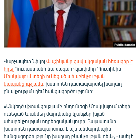
ՄԻՋԱԶԳԱՅԻՆ
ՄՇԱԿՈՒՅԹ
ՍՊՈՐՏ
ՄԵԿՆԱԲԱՆՈՒԹՅՈՒՆ
ՏՏ ԵՒ ԻՆՏԵՐՆԵՏ
Վարչապետ Նիկոլ
Փաշինյանը ցավակցական հեռագիր է
ԿՈՐՈՆԱՎԻՐՈՒՍ
հղել
Ռուսաստանի նախագահ Վլադիմիր Պուտինին
ԱՐԽԻՎ
Մոսկվայում տեղի ունեցած ահաբեկչության
կապակցությամբ
, խստորեն դատապարտել խաղաղ
ՏԵՍԱՆՅՈՒԹԵՐ
բնակչության դեմ հանցագործությունը։
ԲԱՆԱՎԵՃ
«Անկեղծ վշտակցությամբ ընդունեցի Մոսկվայում տեղի
ՁԳՏԵԼՈՎ ԼԱՎԱԳՈՒՅՆԻՆ
ունեցած և անմեղ մարդկանց կյանքեր խլած
ՓՈԴՔԱՍԹ
ահաբեկչության ողբերգական լուրը։ Հայաստանը
խստորեն դատապարտում է այս անմարդկային
Հայերեն
հանցագործությունը խաղաղ բնակչության դեմ», - ասել է