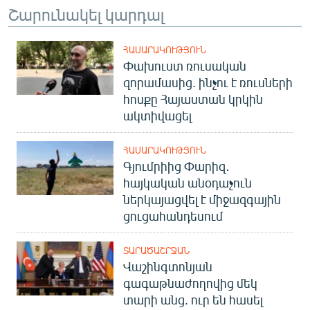
Շարունակել կարդալ
ՀԱՍԱՐԱԿՈՒԹՅՈՒՆ
Փախուստ ռուսական
զորամասից. ինչու է ռուսների
հոսքը Հայաստան կրկին
ակտիվացել
ՀԱՍԱՐԱԿՈՒԹՅՈՒՆ
Գյումրիից Փարիզ․
հայկական անօդաչուն
ներկայացվել է միջազգային
ցուցահանդեսում
ՏԱՐԱԾԱՇՐՋԱՆ
Վաշինգտոնյան
գագաթնաժողովից մեկ
տարի անց. ուր են հասել