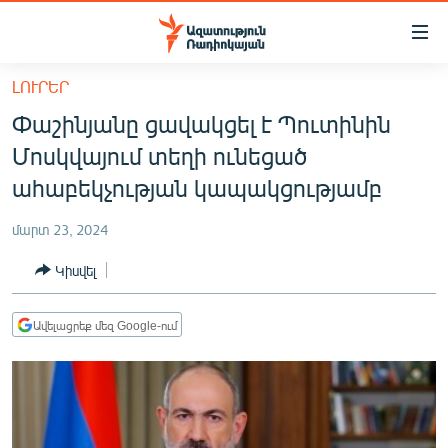
Մատչելիության
հղումներ
Անցնել
ԼՈՒՐԵՐ
հիմնական
ԱԶԱՏՈՒԹՅՈՒՆ TV
Փաշինյանը ցավակցել է Պուտինին
բովանդակությանը
ՀԱՅԱՍՏԱՆ
Անցնել
Մոսկվայում տեղի ունեցած
հիմնական
ՔԱՂԱՔԱԿԱՆ
ահաբեկչության կապակցությամբ
մենյուին
ԸՆՏՐՈՒԹՅՈՒՆՆԵՐ 2026
Որոնում
մարտ 23, 2024
ԻՐԱՎՈՒՆՔ
Կիսվել
ՀԱՍԱՐԱԿՈՒԹՅՈՒՆ
ՏՆՏԵՍՈՒԹՅՈՒՆ
Ավելացրեք մեզ Google-ում
ՂԱՐԱԲԱՂ
ՊԱՏԵՐԱԶՄԻ 6 ՇԱԲԱԹՆԵՐԸ
ՏԱՐԱԾԱՇՐՋԱՆ