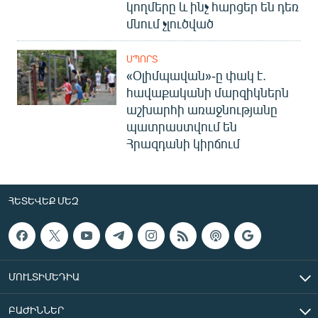
կողմերը և ինչ հարցեր են դեռ
մնում չլուծված
ՍՊՈՐՏ
«Օլիմպավան»-ը փակ է.
հավաքականի մարզիկներն
աշխարհի առաջնությանը
պատրաստվում են
Հրազդանի կիրճում
ՀԵՏԵՎԵՔ ՄԵԶ
ՄՈՒԼՏԻՄԵԴԻԱ
ԲԱԺԻՆՆԵՐ