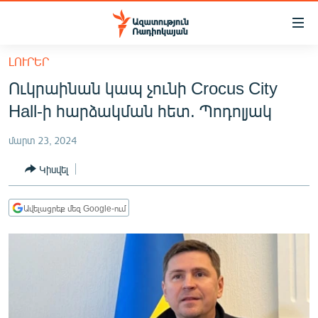
Մատչելիության
հղումներ
Անցնել
ԼՈՒՐԵՐ
հիմնական
ԱԶԱՏՈՒԹՅՈՒՆ TV
Ուկրաինան կապ չունի Crocus City
բովանդակությանը
ՀԱՅԱՍՏԱՆ
Անցնել
Hall-ի հարձակման հետ. Պոդոլյակ
հիմնական
ՔԱՂԱՔԱԿԱՆ
մենյուին
մարտ 23, 2024
ԸՆՏՐՈՒԹՅՈՒՆՆԵՐ 2026
Որոնում
Կիսվել
ԻՐԱՎՈՒՆՔ
ՀԱՍԱՐԱԿՈՒԹՅՈՒՆ
Ավելացրեք մեզ Google-ում
ՏՆՏԵՍՈՒԹՅՈՒՆ
ՂԱՐԱԲԱՂ
ՊԱՏԵՐԱԶՄԻ 6 ՇԱԲԱԹՆԵՐԸ
ՏԱՐԱԾԱՇՐՋԱՆ