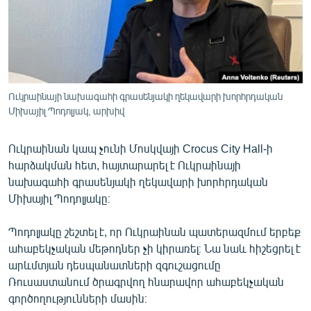
ՄԻՋԱԶԳԱՅԻՆ
ՄՇԱԿՈՒՅԹ
ՍՊՈՐՏ
ՄԵԿՆԱԲԱՆՈՒԹՅՈՒՆ
Ուկրաինայի նախագահի գրասենյակի ղեկավարի խորհրդական
Միխայիլ Պոդոլյակ, արխիվ
ՏՏ ԵՒ ԻՆՏԵՐՆԵՏ
ԿՈՐՈՆԱՎԻՐՈՒՍ
Ուկրաինան կապ չունի Մոսկվայի Crocus City Hall-ի
ԱՐԽԻՎ
հարձակման հետ, հայտարարել է Ուկրաինայի
նախագահի գրասենյակի ղեկավարի խորհրդական
ՏԵՍԱՆՅՈՒԹԵՐ
Միխայիլ Պոդոլյակը։
ԲԱՆԱՎԵՃ
Պոդոլյակը շեշտել է, որ Ուկրաինան պատերազմում երբեք
ՁԳՏԵԼՈՎ ԼԱՎԱԳՈՒՅՆԻՆ
ահաբեկչական մեթոդներ չի կիրառել։ Նա նաև հիշեցրել է
ՓՈԴՔԱՍԹ
արևմտյան դեսպանատների զգուշացումը
Ռուսաստանում ծրագրվող հնարավոր ահաբեկչական
գործողությունների մասին։
Հայերեն