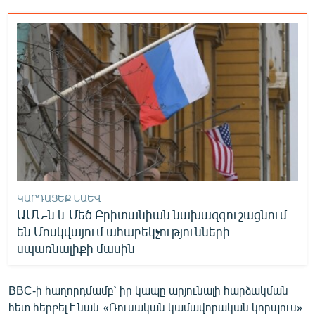
English
Русский
ՀԵՏԵՎԵՔ ՄԵԶ
«Ազատության» բոլոր կայքերը
ԿԱՐԴԱՑԵՔ ՆԱԵՎ
ԱՄՆ-ն և Մեծ Բրիտանիան նախազգուշացնում
են Մոսկվայում ահաբեկչությունների
սպառնալիքի մասին
BBC-ի հաղորդմամբ՝ իր կապը արյունալի հարձակման
հետ հերքել է նաև «Ռուսական կամավորական կորպուս»