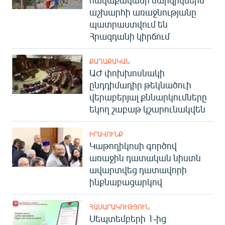
աշխարհի առաջնությանը
պատրաստվում են
Հրազդանի կիրճում
ՔԱՂԱՔԱԿԱՆ
ԱԺ փոխխոսնակի
ընդդիմադիր թեկնածուի
վերաբերյալ քննարկումները
եկող շաբաթ կշարունակվեն
ԻՐԱՎՈՒՆՔ
Կաթողիկոսի գործով
առաջին դատական նիստն
ավարտվեց դատավորի
ինքնաբացարկով
ՀԱՍԱՐԱԿՈՒԹՅՈՒՆ
Սեպտեմբերի 1-ից