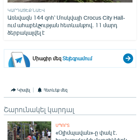
ԿԱՐԴԱՑԵՔ ՆԱԵՎ
Առնվազն 144 զոհ՝ Մոսկվայի Crocus City Hall-
ում ահաբեկչության հետևանքով. 11 մարդ
ձերբակալվել է
Միացիր մեզ
Տելեգրամում
Կիսվել
Հետևեք մեզ
Շարունակել կարդալ
ՍՊՈՐՏ
«Օլիմպավան»-ը փակ է.
հավաքականի մարզիկներն