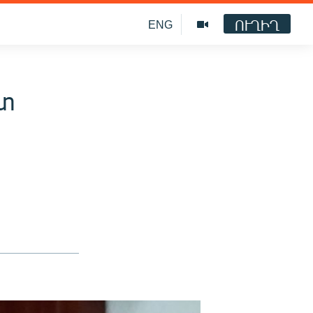
ՈՒՂԻՂ
ENG
ետ