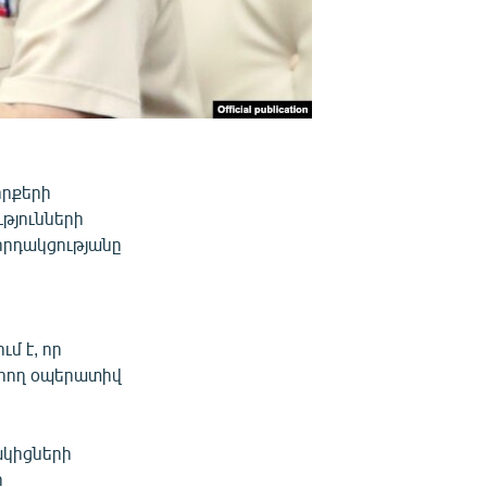
որքերի
թյունների
րհրդակցությանը
մ է, որ
րող օպերատիվ
ակիցների
ո