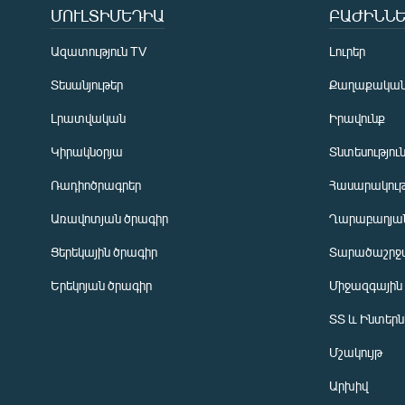
ՄՈՒԼՏԻՄԵԴԻԱ
ԲԱԺԻՆՆԵ
Ազատություն TV
Լուրեր
Տեսանյութեր
Քաղաքակա
Լրատվական
Իրավունք
Կիրակնօրյա
Տնտեսությու
Ռադիոծրագրեր
Հասարակութ
Առավոտյան ծրագիր
Ղարաբաղյան
Ցերեկային ծրագիր
Տարածաշրջ
Հայերեն
Երեկոյան ծրագիր
Միջազգային
English
ՏՏ և Ինտեր
Русский
Մշակույթ
ՀԵՏԵՎԵՔ ՄԵԶ
Արխիվ