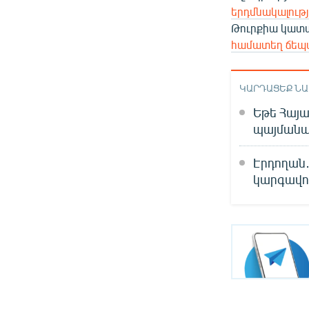
երդմնակալութ
Թուրքիա կատա
համատեղ ճեպա
ԿԱՐԴԱՑԵՔ Ն
Եթե Հայա
պայմանագ
Էրդողան․
կարգավո