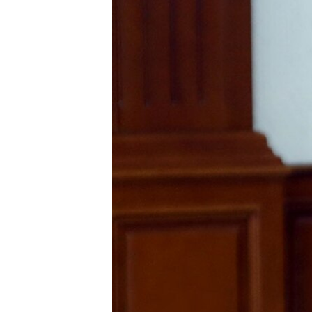
ՄԻՋԱԶԳԱՅԻՆ
ՄՇԱԿՈՒՅԹ
ՍՊՈՐՏ
ՄԵԿՆԱԲԱՆՈՒԹՅՈՒՆ
ՏՏ ԵՒ ԻՆՏԵՐՆԵՏ
ԿՈՐՈՆԱՎԻՐՈՒՍ
ԱՐԽԻՎ
ՏԵՍԱՆՅՈՒԹԵՐ
ԲԱՆԱՎԵՃ
ՁԳՏԵԼՈՎ ԼԱՎԱԳՈՒՅՆԻՆ
ՓՈԴՔԱՍԹ