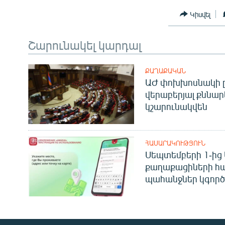
Կիսվել
Շարունակել կարդալ
ՔԱՂԱՔԱԿԱՆ
ԱԺ փոխխոսնակի ը
վերաբերյալ քննար
կշարունակվեն
ՀԱՍԱՐԱԿՈՒԹՅՈՒՆ
Սեպտեմբերի 1-ից 
քաղաքացիների հ
պահանջներ կգործե