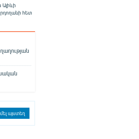
 Ալիևի
Էրդողանի հետ
աղաղության
անական
մել այստեղ