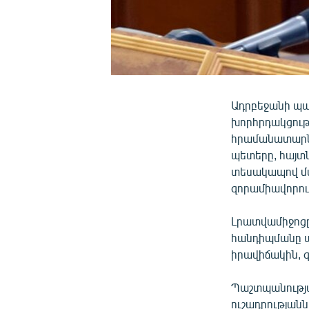
Ադրբեջանի պ
խորհրդակցությ
հրամանատարնե
պետերը, հայտ
տեսակապով մ
զորամիավորո
Լրատվամիջոցը,
հանդիպմանը ա
իրավիճակին, 
Պաշտպանությա
ուշադրությանն