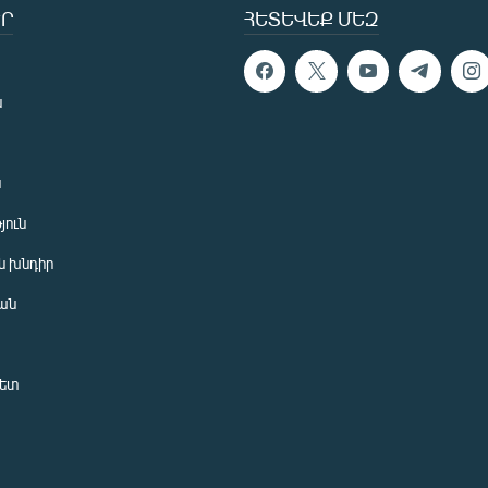
Ր
ՀԵՏԵՎԵՔ ՄԵԶ
ն
ն
յուն
 խնդիր
ան
նետ