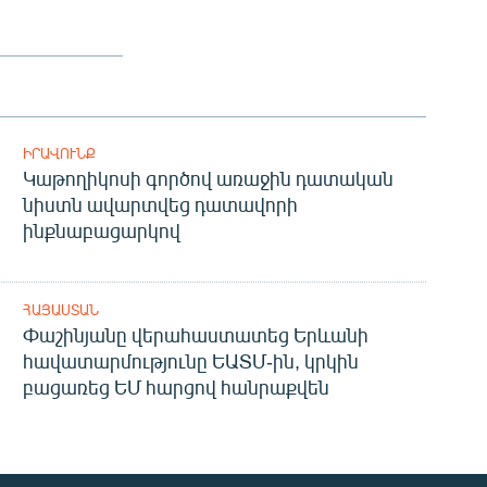
ԻՐԱՎՈՒՆՔ
Կաթողիկոսի գործով առաջին դատական
նիստն ավարտվեց դատավորի
ինքնաբացարկով
ՀԱՅԱՍՏԱՆ
Փաշինյանը վերահաստատեց Երևանի
հավատարմությունը ԵԱՏՄ-ին, կրկին
բացառեց ԵՄ հարցով հանրաքվեն