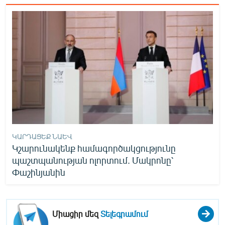
ԿԱՐԴԱՑԵՔ ՆԱԵՎ
Կշարունակենք համագործակցությունը
պաշտպանության ոլորտում. Մակրոնը՝
Փաշինյանին
Միացիր մեզ
Տելեգրամում