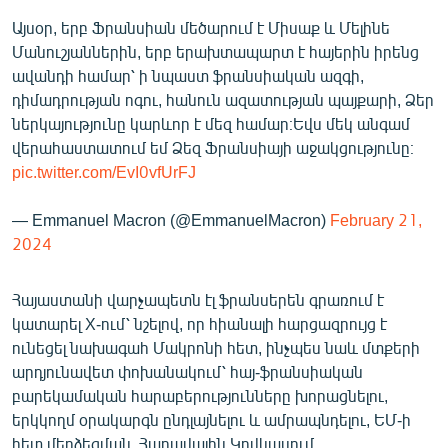
English
Այսօր, երբ Ֆրանսիան մեծարում է Միսաք և Մելինե
Մանուշյաններին, երբ երախտապարտ է հայերին իրենց
Русский
ավանդի համար՝ ի նպաստ ֆրանսիական ազգի,
դիմադրության ոգու, հանուն ազատության պայքարի, Ձեր
ՀԵՏԵՎԵՔ ՄԵԶ
ներկայությունը կարևոր է մեզ համար։Եվս մեկ անգամ
վերահաստատում եմ Ձեզ Ֆրանսիայի աջակցությունը։
pic.twitter.com/EvI0vfUrFJ
— Emmanuel Macron (@EmmanuelMacron)
February 21,
2024
«Ազատության» բոլոր կայքերը
Հայաստանի վարչապետն էլ ֆրանսերեն գրառում է
կատարել X-ում՝ նշելով, որ հիանալի հարցազրույց է
ունեցել նախագահ Մակրոնի հետ, ինչպես նաև մտքերի
արդյունավետ փոխանակում՝ հայ-ֆրանսիական
բարեկամական հարաբերությունները խորացնելու,
երկկողմ օրակարգն ընդլայնելու և ամրապնդելու, ԵՄ-ի
հետ մերձեցման, Հարավային Կովկասում