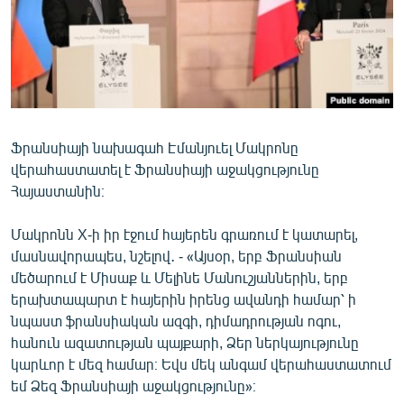
ՄԻՋԱԶԳԱՅԻՆ
ՄՇԱԿՈՒՅԹ
ՍՊՈՐՏ
ՄԵԿՆԱԲԱՆՈՒԹՅՈՒՆ
ՏՏ ԵՒ ԻՆՏԵՐՆԵՏ
Ֆրանսիայի նախագահ Էմանյուել Մակրոնը
վերահաստատել է Ֆրանսիայի աջակցությունը
ԿՈՐՈՆԱՎԻՐՈՒՍ
Հայաստանին։
ԱՐԽԻՎ
Մակրոնն X-ի իր էջում հայերեն գրառում է կատարել,
ՏԵՍԱՆՅՈՒԹԵՐ
մասնավորապես, նշելով․ - «Այսօր, երբ Ֆրանսիան
ԲԱՆԱՎԵՃ
մեծարում է Միսաք և Մելինե Մանուշյաններին, երբ
երախտապարտ է հայերին իրենց ավանդի համար՝ ի
ՁԳՏԵԼՈՎ ԼԱՎԱԳՈՒՅՆԻՆ
նպաստ ֆրանսիական ազգի, դիմադրության ոգու,
ՓՈԴՔԱՍԹ
հանուն ազատության պայքարի, Ձեր ներկայությունը
կարևոր է մեզ համար։ Եվս մեկ անգամ վերահաստատում
եմ Ձեզ Ֆրանսիայի աջակցությունը»։
Հայերեն