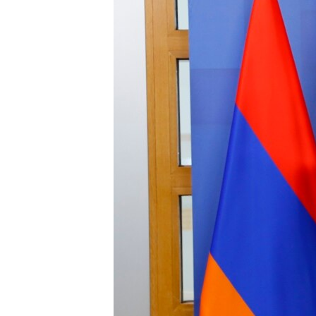
ՄԻՋԱԶԳԱՅԻՆ
ՄՇԱԿՈՒՅԹ
ՍՊՈՐՏ
ՄԵԿՆԱԲԱՆՈՒԹՅՈՒՆ
ՏՏ ԵՒ ԻՆՏԵՐՆԵՏ
ԿՈՐՈՆԱՎԻՐՈՒՍ
ԱՐԽԻՎ
ՏԵՍԱՆՅՈՒԹԵՐ
ԲԱՆԱՎԵՃ
ՁԳՏԵԼՈՎ ԼԱՎԱԳՈՒՅՆԻՆ
ՓՈԴՔԱՍԹ