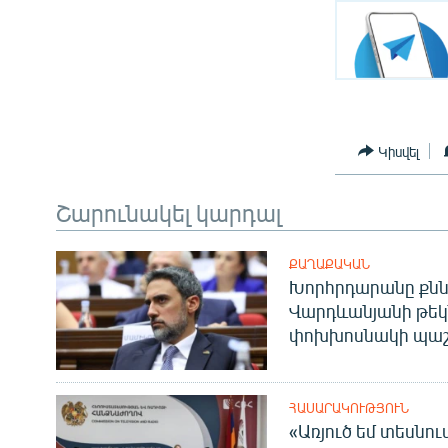
Կիսվել
Շարունակել կարդալ
ՔԱՂԱՔԱԿԱՆ
Խորհրդարանը քնն
Վարդևանյանի թեկ
փոխխոսնակի պաշ
ՀԱՍԱՐԱԿՈՒԹՅՈՒՆ
«Առյուծ եմ տեսնու