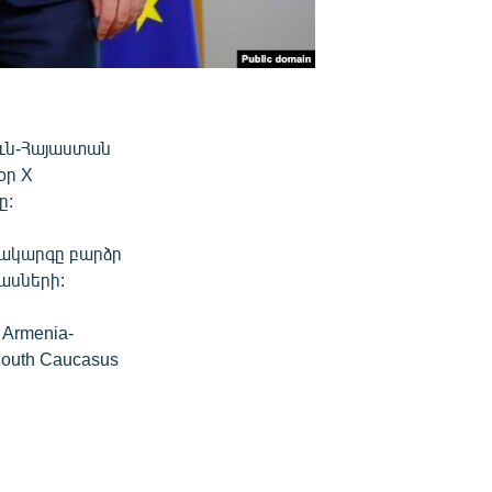
ուն-Հայաստան
օր X
ը:
րակարգը բարձր
մասների:
 Armenia-
e South Caucasus