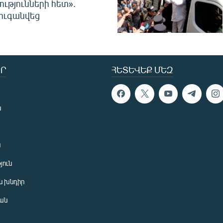
ությունների հետ».
ուգանվեց
Ր
ՀԵՏԵՎԵՔ ՄԵԶ
ն
ն
յուն
 խնդիր
ան