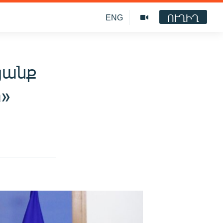
ՈՒՂԻՂ
ENG
եցանք
տ»