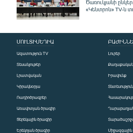
Ծառուկյանի ընկեր
«Կենտրոն» TV-ն տ
ՄՈՒԼՏԻՄԵԴԻԱ
ԲԱԺԻՆՆԵ
Ազատություն TV
Լուրեր
Տեսանյութեր
Քաղաքակա
Լրատվական
Իրավունք
Կիրակնօրյա
Տնտեսությու
Ռադիոծրագրեր
Հասարակութ
Առավոտյան ծրագիր
Ղարաբաղյան
Ցերեկային ծրագիր
Տարածաշրջ
Հայերեն
Երեկոյան ծրագիր
Միջազգային