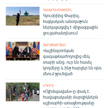
ՀԱՍԱՐԱԿՈՒԹՅՈՒՆ
Գյումրիից Փարիզ․
հայկական անօդաչուն
ներկայացվել է միջազգային
ցուցահանդեսում
ՏԱՐԱԾԱՇՐՋԱՆ
Վաշինգտոնյան
գագաթնաժողովից մեկ
տարի անց. ուր են հասել
կողմերը և ինչ հարցեր են դեռ
մնում չլուծված
ՍՊՈՐՏ
«Օլիմպավան»-ը փակ է.
հավաքականի մարզիկներն
աշխարհի առաջնությանը