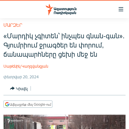
Մատչելիության
հղումներ
Անցնել
ՄԱՐԶԵՐ
հիմնական
ԱԶԱՏՈՒԹՅՈՒՆ TV
«Մարդիկ չգիտեն՝ ինչպես գնան-գան».
բովանդակությանը
ՀԱՅԱՍՏԱՆ
Անցնել
Գյումրիում ջրագծեր են փորում,
հիմնական
ՔԱՂԱՔԱԿԱՆ
ճանապարհները ցեխի մեջ են
մենյուին
ԸՆՏՐՈՒԹՅՈՒՆՆԵՐ 2026
Որոնում
Սաթենիկ Կաղզվանցյան
ԻՐԱՎՈՒՆՔ
փետրվար 20, 2024
ՀԱՍԱՐԱԿՈՒԹՅՈՒՆ
Կիսվել
ՏՆՏԵՍՈՒԹՅՈՒՆ
ՂԱՐԱԲԱՂ
Ավելացրեք մեզ Google-ում
ՊԱՏԵՐԱԶՄԻ 6 ՇԱԲԱԹՆԵՐԸ
ՏԱՐԱԾԱՇՐՋԱՆ