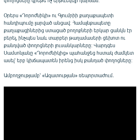
փողոցները գրեթե ոչ երթևեկելի դարձան։
English
Օրերս «Դորոժնիկի» ու Գյումրիի քաղաքապետի
Русский
հանդիպումը լարված անցավ։ Համայնքապետը
քաղաքացիներից ստացած բողոքների երկար ցանկն էր
ՀԵՏԵՎԵՔ ՄԵԶ
բերել, ինչպես նաև տարբեր թաղամասերի ցեխոտ ու
քանդված փողոցների լուսանկարները։ Վարդգես
Սամսոնյանը «Դորոժնիկից» պահանջեց հստակ ժամկետ
ասել՝ երբ կխճապատեն իրենց իսկ քանդած փողոցները։
Ամբողջությամբ՝ «Ազատության» ռեպորտաժում.
«Ազատության» բոլոր կայքերը