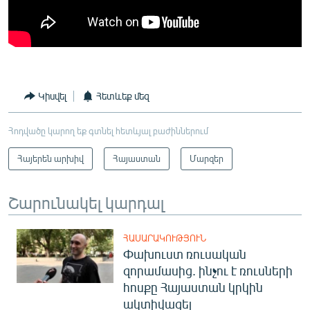
Կիսվել
Հետևեք մեզ
Հոդվածը կարող եք գտնել հետևյալ բաժիններում
Հայերեն արխիվ
Հայաստան
Մարզեր
Շարունակել կարդալ
ՀԱՍԱՐԱԿՈՒԹՅՈՒՆ
Փախուստ ռուսական
զորամասից. ինչու է ռուսների
հոսքը Հայաստան կրկին
ակտիվացել