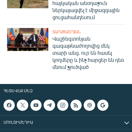
հայկական անօդաչուն
ներկայացվել է միջազգային
ցուցահանդեսում
ՏԱՐԱԾԱՇՐՋԱՆ
Վաշինգտոնյան
գագաթնաժողովից մեկ
տարի անց. ուր են հասել
կողմերը և ինչ հարցեր են դեռ
մնում չլուծված
ՀԵՏԵՎԵՔ ՄԵԶ
ՄՈՒԼՏԻՄԵԴԻԱ