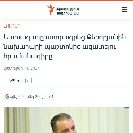
Մատչելիության
հղումներ
Անցնել
ԼՈՒՐԵՐ
հիմնական
ԱԶԱՏՈՒԹՅՈՒՆ TV
Նախագահը ստորագրեց Քերոբյանին
բովանդակությանը
ՀԱՅԱՍՏԱՆ
Անցնել
նախարարի պաշտոնից ազատելու
հիմնական
ՔԱՂԱՔԱԿԱՆ
հրամանագիրը
մենյուին
ԸՆՏՐՈՒԹՅՈՒՆՆԵՐ 2026
Որոնում
փետրվար 14, 2024
ԻՐԱՎՈՒՆՔ
Կիսվել
ՀԱՍԱՐԱԿՈՒԹՅՈՒՆ
ՏՆՏԵՍՈՒԹՅՈՒՆ
Ավելացրեք մեզ Google-ում
ՂԱՐԱԲԱՂ
ՊԱՏԵՐԱԶՄԻ 6 ՇԱԲԱԹՆԵՐԸ
ՏԱՐԱԾԱՇՐՋԱՆ