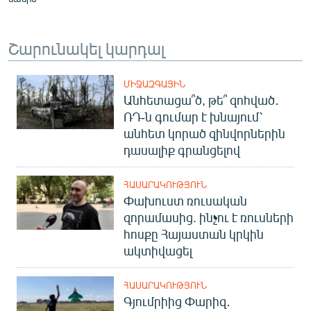
Շարունակել կարդալ
ՄԻՋԱԶԳԱՅԻՆ
Անհետացա՞ծ, թե՞ զոհված․
ՌԴ-ն գումար է խնայում՝
անհետ կորած զինվորներին
դասալիք գրանցելով
ՀԱՍԱՐԱԿՈՒԹՅՈՒՆ
Փախուստ ռուսական
զորամասից. ինչու է ռուսների
հոսքը Հայաստան կրկին
ակտիվացել
ՀԱՍԱՐԱԿՈՒԹՅՈՒՆ
Գյումրիից Փարիզ․