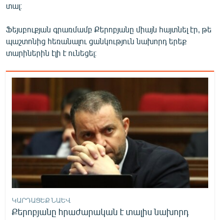
տալ։
English
Русский
Ֆեյսբուքյան գրառմամբ Քերոբյանը միայն հայտնել էր, թե
պաշտոնից հեռանալու ցանկություն նախորդ երեք
տարիներին էլի է ունեցել։
ՀԵՏԵՎԵՔ ՄԵԶ
«Ազատության» բոլոր կայքերը
ԿԱՐԴԱՑԵՔ ՆԱԵՎ
Քերոբյանը հրաժարական է տալիս նախորդ