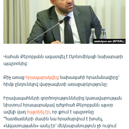
ՄԻՋԱԶԳԱՅԻՆ
ՄՇԱԿՈՒՅԹ
ՍՊՈՐՏ
ՄԵԿՆԱԲԱՆՈՒԹՅՈՒՆ
ՏՏ ԵՒ ԻՆՏԵՐՆԵՏ
Վահան Քերոբյանն ազատվել է էկոնոմիկայի նախարարի
ԿՈՐՈՆԱՎԻՐՈՒՍ
պաշտոնից։
ԱՐԽԻՎ
Քիչ առաջ
հրապարակվեց
նախագահի հրամանագիրը՝
ՏԵՍԱՆՅՈՒԹԵՐ
հիմք ընդունելով վարչապետի առաջարկությունը։
ԲԱՆԱՎԵՃ
Իրավապահների գործողություններից կառավարության
ՁԳՏԵԼՈՎ ԼԱՎԱԳՈՒՅՆԻՆ
նիստում հրապարակավ դժգոհած Քերոբյանն այսօր
ՓՈԴՔԱՍԹ
ավելի վաղ
հայտնել էր
, որ լքում է պաշտոնը։
Պատճառների մասին նա հրաժարվում է խոսել,
Հայերեն
«Ազատությանն» ասել էր՝ մեկնաբանություն չի ուզում