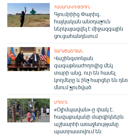
ՀԱՍԱՐԱԿՈՒԹՅՈՒՆ
Գյումրիից Փարիզ․
հայկական անօդաչուն
ներկայացվել է միջազգային
ցուցահանդեսում
ՏԱՐԱԾԱՇՐՋԱՆ
Վաշինգտոնյան
գագաթնաժողովից մեկ
տարի անց. ուր են հասել
կողմերը և ինչ հարցեր են դեռ
մնում չլուծված
ՍՊՈՐՏ
«Օլիմպավան»-ը փակ է.
հավաքականի մարզիկներն
աշխարհի առաջնությանը
պատրաստվում են