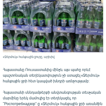
ՄԻՋԱԶԳԱՅԻՆ
ՄՇԱԿՈՒՅԹ
ՍՊՈՐՏ
ՄԵԿՆԱԲԱՆՈՒԹՅՈՒՆ
ՏՏ ԵՒ ԻՆՏԵՐՆԵՏ
ԿՈՐՈՆԱՎԻՐՈՒՍ
ԱՐԽԻՎ
«Ջերմուկ» հանքային ջուրը, արխիվ
ՏԵՍԱՆՅՈՒԹԵՐ
Հայաստանը Ռուսաստանից մինչև այս պահը որևէ
ԲԱՆԱՎԵՃ
պաշտոնական տեղեկատվություն չի ստացել «Ջերմուկ»
ՁԳՏԵԼՈՎ ԼԱՎԱԳՈՒՅՆԻՆ
հանքային ջրի հետ կապված խնդրի առնչությամբ։
ՓՈԴՔԱՍԹ
Հայաստանի սննդամթերքի անվտանգության տեսչական
մարմինը երեկ մամուլից էր տեղեկացել, որ
Հայերեն
"Роспотребнадзор"-ը «Ջերմուկ» հանքային ջրի առանձին