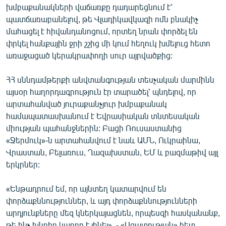
խմբաքանակների վաճառքը դադարեցնում է՝
English
պատճառաբանելով, թե Վլադիկավկազի ոմն բնակիչ
Русский
մահացել է հիվանդանոցում, որտեղ նրան փորձել են
փրկել հանքային ջրի շշից մի կում հեղուկ խմելուց հետո
ՀԵՏԵՎԵՔ ՄԵԶ
առաջացած կերակրափողի սուր այրվածքից:
ՀՀ սննդամթերքի անվտանգության տեսչական մարմինն
այսօր հաղորդագրություն էր տարածել՝ պնդելով, որ
արտահանված յուրաքանչյուր խմբաքանակ
համապատասխանում է Եվրասիական տնտեսական
«Ազատության» բոլոր կայքերը
միության պահանջներին: Բացի Ռուսաստանից
«Ջերմուկ»-ն արտահանվում է նաև ԱՄՆ, Ուկրաինա,
Վրաստան, Բելառուս, Ղազախստան, ԵՄ և բազմաթիվ այլ
երկրներ:
«Ենթադրում եմ, որ այնտեղ կատարվում են
փորձաքննություններ, և այդ փորձաքննությունների
արդյունքները մեզ կներկայացնեն, որպեսզի հասկանանք,
թե ինչ խնդիր կարող է լինել», - «Ազատության» հետ