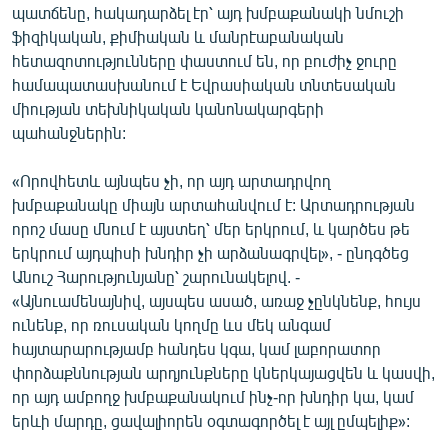
պատճենը, հակադարձել էր՝ այդ խմբաքանակի նմուշի
ֆիզիկական, քիմիական և մանրէաբանական
հետազոտությունները փաստում են, որ բուժիչ ջուրը
համապատասխանում է Եվրասիական տնտեսական
միության տեխնիկական կանոնակարգերի
պահանջներին:
«Որովհետև այնպես չի, որ այդ արտադրվող
խմբաքանակը միայն արտահանվում է: Արտադրության
որոշ մասը մնում է այստեղ՝ մեր երկրում, և կարծես թե
երկրում այդպիսի խնդիր չի արձանագրվել», - ընդգծեց
Անուշ Հարությունյանը՝ շարունակելով. -
«Այնուամենայնիվ, այսպես ասած, առաջ չընկնենք, հույս
ունենք, որ ռուսական կողմը ևս մեկ անգամ
հայտարարությամբ հանդես կգա, կամ լաբորատոր
փորձաքննության արդյունքները կներկայացվեն և կասվի,
որ այդ ամբողջ խմբաքանակում ինչ-որ խնդիր կա, կամ
երևի մարդը, ցավալիորեն օգտագործել է այլ ըմպելիք»: