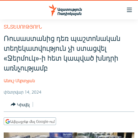
Մատչելիության
հղումներ
Անցնել
ՏՆՏԵՍՈՒԹՅՈՒՆ
հիմնական
ԱԶԱՏՈՒԹՅՈՒՆ TV
Ռուսաստանից դեռ պաշտոնական
բովանդակությանը
ՀԱՅԱՍՏԱՆ
Անցնել
տեղեկատվություն չի ստացվել
հիմնական
ՔԱՂԱՔԱԿԱՆ
«Ջերմուկ»-ի հետ կապված խնդրի
մենյուին
ԸՆՏՐՈՒԹՅՈՒՆՆԵՐ 2026
առնչությամբ
Որոնում
ԻՐԱՎՈՒՆՔ
Անուշ Մկրտչյան
ՀԱՍԱՐԱԿՈՒԹՅՈՒՆ
փետրվար 14, 2024
ՏՆՏԵՍՈՒԹՅՈՒՆ
Կիսվել
ՂԱՐԱԲԱՂ
ՊԱՏԵՐԱԶՄԻ 6 ՇԱԲԱԹՆԵՐԸ
Ավելացրեք մեզ Google-ում
ՏԱՐԱԾԱՇՐՋԱՆ