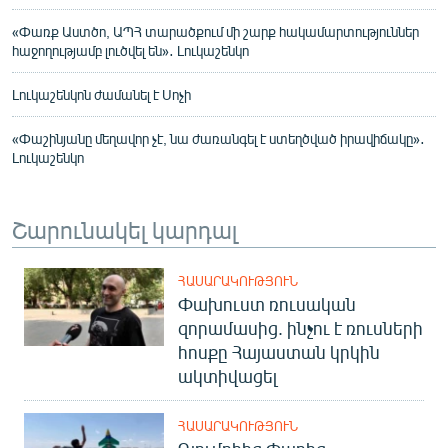
«Փառք Աստծո, ԱՊՀ տարածքում մի շարք հակամարտություններ
հաջողությամբ լուծվել են»․ Լուկաշենկո
Լուկաշենկոն ժամանել է Սոչի
«Փաշինյանը մեղավոր չէ, նա ժառանգել է ստեղծված իրավիճակը»․
Լուկաշենկո
Շարունակել կարդալ
ՀԱՍԱՐԱԿՈՒԹՅՈՒՆ
Փախուստ ռուսական
զորամասից. ինչու է ռուսների
հոսքը Հայաստան կրկին
ակտիվացել
ՀԱՍԱՐԱԿՈՒԹՅՈՒՆ