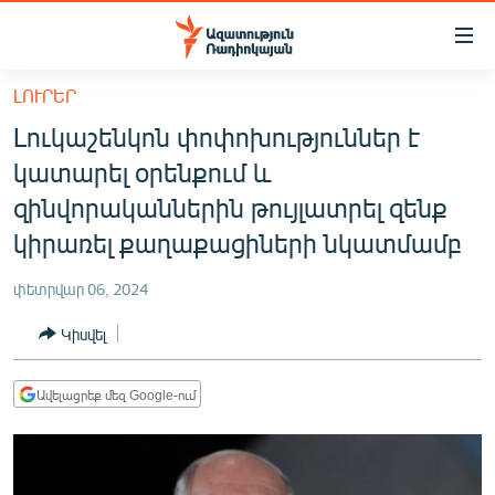
Մատչելիության
հղումներ
Անցնել
ԼՈՒՐԵՐ
հիմնական
ԱԶԱՏՈՒԹՅՈՒՆ TV
Լուկաշենկոն փոփոխություններ է
բովանդակությանը
ՀԱՅԱՍՏԱՆ
Անցնել
կատարել օրենքում և
հիմնական
ՔԱՂԱՔԱԿԱՆ
զինվորականներին թույլատրել զենք
մենյուին
ԸՆՏՐՈՒԹՅՈՒՆՆԵՐ 2026
կիրառել քաղաքացիների նկատմամբ
Որոնում
ԻՐԱՎՈՒՆՔ
փետրվար 06, 2024
ՀԱՍԱՐԱԿՈՒԹՅՈՒՆ
Կիսվել
ՏՆՏԵՍՈՒԹՅՈՒՆ
ՂԱՐԱԲԱՂ
Ավելացրեք մեզ Google-ում
ՊԱՏԵՐԱԶՄԻ 6 ՇԱԲԱԹՆԵՐԸ
ՏԱՐԱԾԱՇՐՋԱՆ