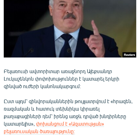
ՄԻՋԱԶԳԱՅԻՆ
ՄՇԱԿՈՒՅԹ
ՍՊՈՐՏ
ՄԵԿՆԱԲԱՆՈՒԹՅՈՒՆ
ՏՏ ԵՒ ԻՆՏԵՐՆԵՏ
ԿՈՐՈՆԱՎԻՐՈՒՍ
Բելառուսի ավտորիտար առաջնորդ Ալեքսանդր
ԱՐԽԻՎ
Լուկաշենկոն փոփոխություններ է կատարել երկրի
ՏԵՍԱՆՅՈՒԹԵՐ
զինված ուժերի կանոնակարգում։
ԲԱՆԱՎԵՃ
Ըստ այդմ՝ զինվորականներին թույլատրվում է «հրազեն,
ՁԳՏԵԼՈՎ ԼԱՎԱԳՈՒՅՆԻՆ
ռազմական և հատուկ տեխնիկա կիրառել
քաղաքացիների դեմ՝ իրենց առջև դրված խնդիրները
ՓՈԴՔԱՍԹ
կատարելիս»,
փոխանցում է «Ազատության»
բելառուսական ծառայությունը։
Հայերեն