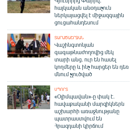
Գյումրիից Փարիզ․
հայկական անօդաչուն
ներկայացվել է միջազգային
ցուցահանդեսում
ՏԱՐԱԾԱՇՐՋԱՆ
Վաշինգտոնյան
գագաթնաժողովից մեկ
տարի անց. ուր են հասել
կողմերը և ինչ հարցեր են դեռ
մնում չլուծված
ՍՊՈՐՏ
«Օլիմպավան»-ը փակ է.
հավաքականի մարզիկներն
աշխարհի առաջնությանը
պատրաստվում են
Հրազդանի կիրճում