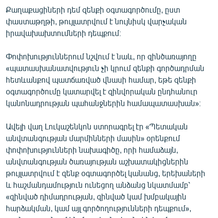
English
Քաղաքացիների դեմ զենքի օգտագործումը, ըստ
փաստաթղթի, թույլատրվում է նույնիսկ վարչական
Русский
իրավախախտումների դեպքում։
ՀԵՏԵՎԵՔ ՄԵԶ
Փոփոխություններում նշվում է նաև, որ զինծառայողը
«պատասխանատվություն չի կրում զենքի գործադրման
հետևանքով պատճառված վնասի համար, եթե զենքի
օգտագործումը կատարվել է զինվորական ընդհանուր
կանոնադրության պահանջներին համապատասխան»։
«Ազատության» բոլոր կայքերը
Ավելի վաղ Լուկաշենկոն ստորագրել էր «Պետական
անվտանգության մարմինների մասին» օրենքում
փոփոխությունների նախագիծը, որի համաձայն,
անվտանգության ծառայության աշխատակիցներին
թույլատրվում է զենք օգտագործել կանանց, երեխաների
և հաշմանդամություն ունեցող անձանց նկատմամբ՝
«զինված դիմադրության, զինված կամ խմբակային
հարձակման, կամ այլ գործողությունների դեպքում»,