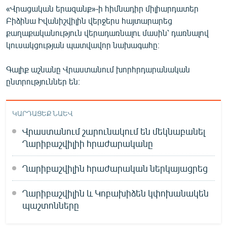
«Վրացական երազանք»-ի հիմնադիր միլիարդատեր
English
Բիձինա Իվանիշվիլին վերջերս հայտարարեց
Русский
քաղաքականություն վերադառնալու մասին՝ դառնալով
կուսակցության պատվավոր նախագահը։
ՀԵՏԵՎԵՔ ՄԵԶ
Գալիք աշնանը Վրաստանում խորհրդարանական
ընտրություններ են։
ԿԱՐԴԱՑԵՔ ՆԱԵՎ
«Ազատության» բոլոր կայքերը
Վրաստանում շարունակում են մեկնաբանել
Ղարիբաշվիլիի հրաժարականը
Ղարիբաշվիլին հրաժարական ներկայացրեց
Ղարիբաշվիլին և Կոբախիձեն կփոխանակեն
պաշտոնները