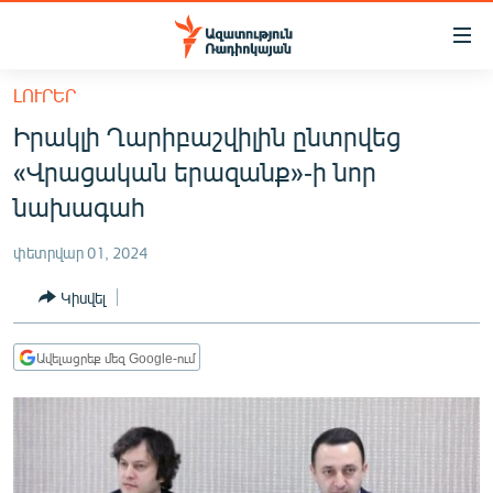
Մատչելիության
հղումներ
Անցնել
ԼՈՒՐԵՐ
հիմնական
ԱԶԱՏՈՒԹՅՈՒՆ TV
Իրակլի Ղարիբաշվիլին ընտրվեց
բովանդակությանը
ՀԱՅԱՍՏԱՆ
Անցնել
«Վրացական երազանք»-ի նոր
հիմնական
ՔԱՂԱՔԱԿԱՆ
նախագահ
մենյուին
ԸՆՏՐՈՒԹՅՈՒՆՆԵՐ 2026
Որոնում
փետրվար 01, 2024
ԻՐԱՎՈՒՆՔ
Կիսվել
ՀԱՍԱՐԱԿՈՒԹՅՈՒՆ
ՏՆՏԵՍՈՒԹՅՈՒՆ
Ավելացրեք մեզ Google-ում
ՂԱՐԱԲԱՂ
ՊԱՏԵՐԱԶՄԻ 6 ՇԱԲԱԹՆԵՐԸ
ՏԱՐԱԾԱՇՐՋԱՆ