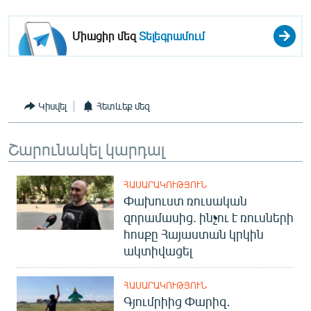
Միացիր մեզ
Տելեգրամում
Կիսվել
Հետևեք մեզ
Շարունակել կարդալ
ՀԱՍԱՐԱԿՈՒԹՅՈՒՆ
Փախուստ ռուսական
զորամասից. ինչու է ռուսների
հոսքը Հայաստան կրկին
ակտիվացել
ՀԱՍԱՐԱԿՈՒԹՅՈՒՆ
Գյումրիից Փարիզ․