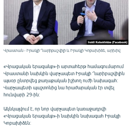
ՄԻՋԱԶԳԱՅԻՆ
ՄՇԱԿՈՒՅԹ
ՍՊՈՐՏ
ՄԵԿՆԱԲԱՆՈՒԹՅՈՒՆ
ՏՏ ԵՒ ԻՆՏԵՐՆԵՏ
Վրաստան - Իրակլի Ղարիբաշվիլի և Իրակլի Կոբախիձե, արխիվ
ԿՈՐՈՆԱՎԻՐՈՒՍ
«Վրացական երազանք»-ի արտահերթ համագումարում
ԱՐԽԻՎ
Վրաստանի նախկին վարչապետ Իրակլի Ղարիբաշվիլին
ՏԵՍԱՆՅՈՒԹԵՐ
այսօր ընտրվեց քաղաքական իշխող ուժի նախագահ։
Վարչապետի պաշտոնից նա հրաժարական էր տվել
ԲԱՆԱՎԵՃ
հունվարի 29-ին։
ՁԳՏԵԼՈՎ ԼԱՎԱԳՈՒՅՆԻՆ
Ակնկալվում է, որ նոր վարչապետ կառաջադրվի
ՓՈԴՔԱՍԹ
«Վրացական երազանք»-ի նախկին նախագահ Իրակլի
Կոբախիձեն։
Հայերեն