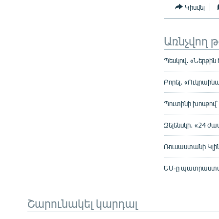
Կիսվել
Առնչվող 
Պեսկով․ «Ներքին 
Բորել․ «Ուկրաին
Պուտինի խոսքով՝
Զելենսկի․ «24 ժ
Ռուսաստանի Կլին
ԵՄ-ը պատրաստվո
Շարունակել կարդալ