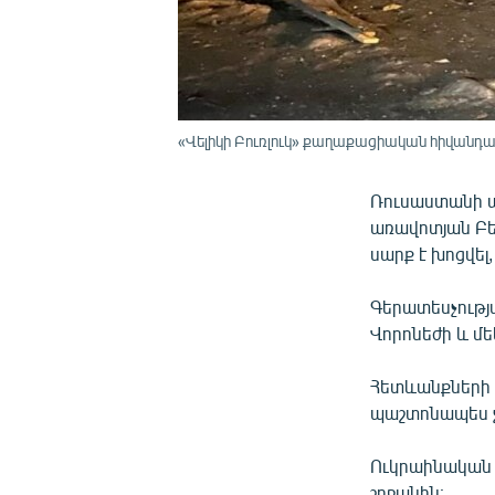
«Վելիկի Բուռլուկ» քաղաքացիական հիվանդան
Ռուսաստանի պ
առավոտյան Բել
սարք է խոցվել
Գերատեսչությա
Վորոնեժի և մե
Հետևանքների մ
պաշտոնապես չ
Ուկրաինական կ
շրջանին։