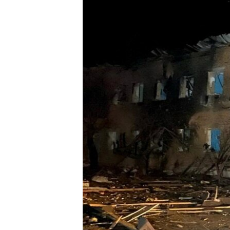
ՄԻՋԱԶԳԱՅԻՆ
ՄՇԱԿՈՒՅԹ
ՍՊՈՐՏ
ՄԵԿՆԱԲԱՆՈՒԹՅՈՒՆ
ՏՏ ԵՒ ԻՆՏԵՐՆԵՏ
ԿՈՐՈՆԱՎԻՐՈՒՍ
ԱՐԽԻՎ
ՏԵՍԱՆՅՈՒԹԵՐ
ԲԱՆԱՎԵՃ
ՁԳՏԵԼՈՎ ԼԱՎԱԳՈՒՅՆԻՆ
ՓՈԴՔԱՍԹ