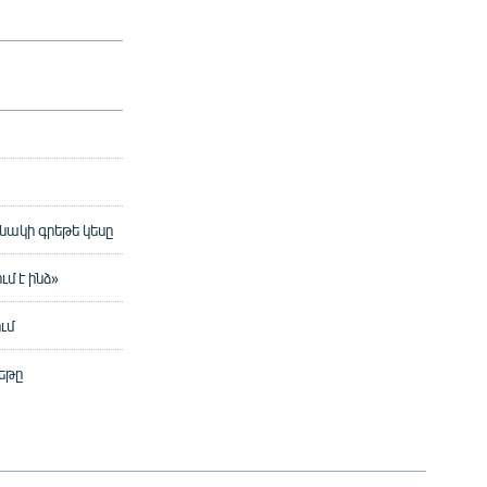
նակի գրեթե կեսը
մ է ինձ»
ւմ
եթը