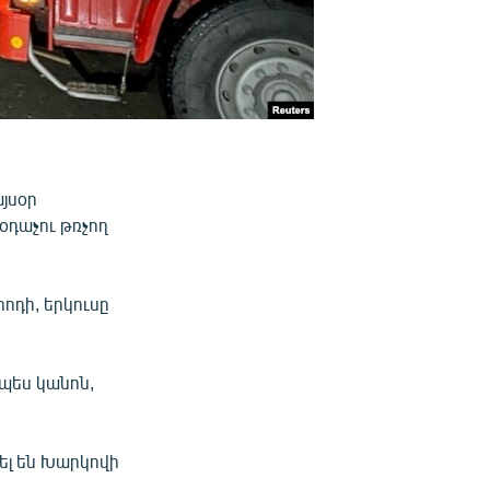
յսօր
օդաչու թռչող
րոդի, երկուսը
պես կանոն,
ել են Խարկովի