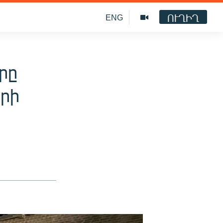
ՈՒՂԻՂ
ENG
րը
երի