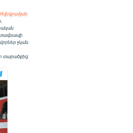
տելեգրամյան
,
ցիական
է տագնապի
վորներ չկան։
ցի տարածքից։