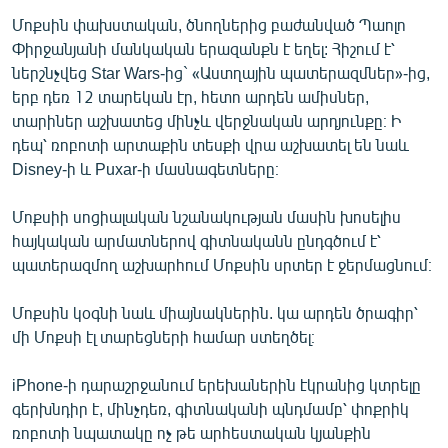
Մոքսին փախստական, ծնողներից բաժանված Պաոլո
Փիրջանյանի մանկական երազանքն է եղել: Հիշում է՝
ներշնչվեց Star Wars-ից` «Աստղային պատերազմներ»-ից,
երբ դեռ 12 տարեկան էր, հետո արդեն ամիսներ,
տարիներ աշխատեց մինչև վերջնական արդյունքը։ Ի
դեպ՝ ռոբոտի արտաքին տեսքի վրա աշխատել են նաև
Disney-ի և Puxar-ի մասնագետները։
Մոքսիի սոցիալական նշանակության մասին խոսելիս
հայկական արմատներով գիտնականն ընդգծում է՝
պատերազմող աշխարհում Մոքսին սրտեր է ջերմացնում։
Մոքսին կօգնի նաև միայնակներին. կա արդեն ծրագիր՝
մի Մոքսի էլ տարեցների համար ստեղծել։
iPhone-ի դարաշրջանում երեխաներին էկրանից կտրելը
գերխնդիր է, մինչդեռ, գիտնականի պնդմամբ՝ փոքրիկ
ռոբոտի նպատակը ոչ թե արհեստական կյանքին