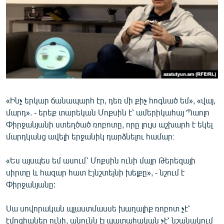
ՄԻՋԱԶԳԱՅԻՆ
ՄՇԱԿՈՒՅԹ
ՍՊՈՐՏ
ՄԵԿՆԱԲԱՆՈՒԹՅՈՒՆ
ՏՏ ԵՒ ԻՆՏԵՐՆԵՏ
ԿՈՐՈՆԱՎԻՐՈՒՍ
«Ինչ երկար ճանապարհ էր, դեռ մի քիչ հոգնած եմ», «վայ,
մարդ». - երեք տարեկան Մոքսին է՝ ամերիկահայ Պաոլո
ԱՐԽԻՎ
Փիրջանյանի ստեղծած ռոբոտը, որը լույս աշխարհ է եկել
ՏԵՍԱՆՅՈՒԹԵՐ
մարդկանց ավելի երջանիկ դարձնելու համար։
ԲԱՆԱՎԵՃ
«Ես այսպես եմ ասում՝ Մոքսին ունի մայր Թերեզայի
ՁԳՏԵԼՈՎ ԼԱՎԱԳՈՒՅՆԻՆ
սիրտը և հազար հատ Էյնշտեյնի խելքը», - նշում է
Փիրջանյանը:
ՓՈԴՔԱՍԹ
Սա սովորական պլաստմասսե խաղալիք ռոբոտ չէ՝
Հայերեն
էմոցիաներ ունի, անունն էլ պատահական չէ՝ նշանակում