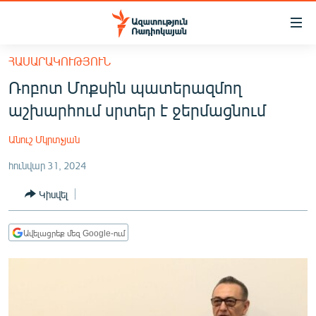
Մատչելիության
հղումներ
Անցնել
ՀԱՍԱՐԱԿՈՒԹՅՈՒՆ
հիմնական
ԱԶԱՏՈՒԹՅՈՒՆ TV
Ռոբոտ Մոքսին պատերազմող
բովանդակությանը
ՀԱՅԱՍՏԱՆ
Անցնել
աշխարհում սրտեր է ջերմացնում
հիմնական
ՔԱՂԱՔԱԿԱՆ
մենյուին
Անուշ Մկրտչյան
ԸՆՏՐՈՒԹՅՈՒՆՆԵՐ 2026
Որոնում
հունվար 31, 2024
ԻՐԱՎՈՒՆՔ
Կիսվել
ՀԱՍԱՐԱԿՈՒԹՅՈՒՆ
ՏՆՏԵՍՈՒԹՅՈՒՆ
Ավելացրեք մեզ Google-ում
ՂԱՐԱԲԱՂ
ՊԱՏԵՐԱԶՄԻ 6 ՇԱԲԱԹՆԵՐԸ
ՏԱՐԱԾԱՇՐՋԱՆ