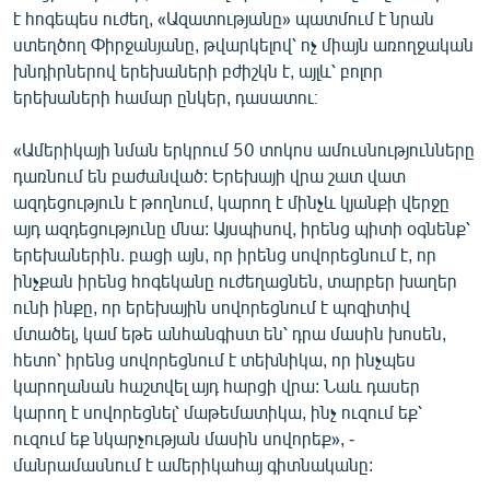
է հոգեպես ուժեղ, «Ազատությանը» պատմում է նրան
English
ստեղծող Փիրջանյանը, թվարկելով՝ ոչ միայն առողջական
Русский
խնդիրներով երեխաների բժիշկն է, այլև՝ բոլոր
երեխաների համար ընկեր, դասատու։
ՀԵՏԵՎԵՔ ՄԵԶ
«Ամերիկայի նման երկրում 50 տոկոս ամուսնությունները
դառնում են բաժանված: Երեխայի վրա շատ վատ
ազդեցություն է թողնում, կարող է մինչև կյանքի վերջը
այդ ազդեցությունը մնա: Այսպիսով, իրենց պիտի օգնենք՝
երեխաներին. բացի այն, որ իրենց սովորեցնում է, որ
«Ազատության» բոլոր կայքերը
ինչքան իրենց հոգեկանը ուժեղացնեն, տարբեր խաղեր
ունի ինքը, որ երեխային սովորեցնում է պոզիտիվ
մտածել, կամ եթե անհանգիստ են՝ դրա մասին խոսեն,
հետո՝ իրենց սովորեցնում է տեխնիկա, որ ինչպես
կարողանան հաշտվել այդ հարցի վրա: Նաև դասեր
կարող է սովորեցնել՝ մաթեմատիկա, ինչ ուզում եք՝
ուզում եք նկարչության մասին սովորեք», -
մանրամասնում է ամերիկահայ գիտնականը: