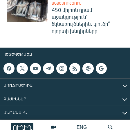
ՏՆՏԵՍՈՒԹՅՈՒՆ
450 միլիոն դրամ
աջակցություն՝
ձկնաբույծներին. կլուծի՞
ոլորտի խնդիրները
ՀԵՏԵՎԵՔ ՄԵԶ
ՄՈՒԼՏԻՄԵԴԻԱ
ԲԱԺԻՆՆԵՐ
ՄԵՐ ՄԱՍԻՆ
ՈՒՂԻՂ
ENG
«Ազատ Եվրոպա/Ազատություն» ռադիոկայան © 2026