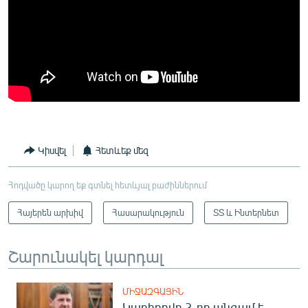
Կիսվել
Հետևեք մեզ
Հոդվածը կարող եք գտնել հետևյալ բաժիններում
Հայերեն արխիվ
Հասարակություն
ՏՏ և Ինտերնետ
Շարունակել կարդալ
ՄԻՋԱԶԳԱՅԻՆ
Կադիրովը 3-րդ անգամ է